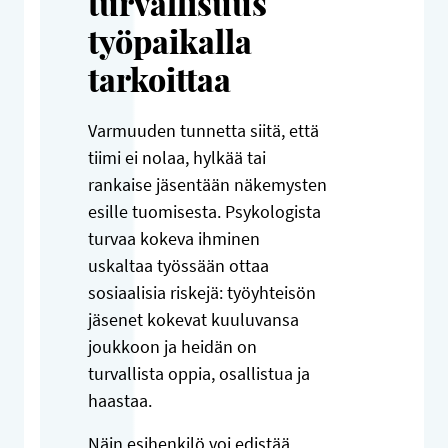
turvallisuus
työpaikalla
tarkoittaa
Varmuuden tunnetta siitä, että
tiimi ei nolaa, hylkää tai
rankaise jäsentään näkemysten
esille tuomisesta. Psykologista
turvaa kokeva ihminen
uskaltaa työssään ottaa
sosiaalisia riskejä: työyhteisön
jäsenet kokevat kuuluvansa
joukkoon ja heidän on
turvallista oppia, osallistua ja
haastaa.
Näin esihenkilö voi edistää