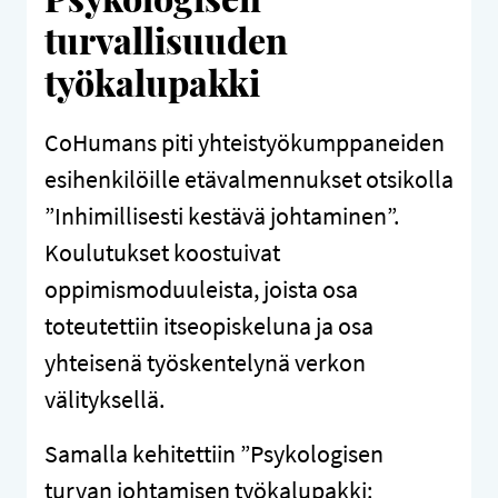
turvallisuuden
työkalupakki
CoHumans piti yhteistyökumppaneiden
esihenkilöille etävalmennukset otsikolla
”Inhimillisesti kestävä johtaminen”.
Koulutukset koostuivat
oppimismoduuleista, joista osa
toteutettiin itseopiskeluna ja osa
yhteisenä työskentelynä verkon
välityksellä.
Samalla kehitettiin ”Psykologisen
turvan johtamisen työkalupakki: