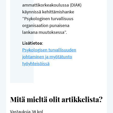
ammattikorkeakoulussa (DIAK)
käynnissä kehittämishanke
”Psykologinen turvallisuus
organisaation punaisena
lankana muutoksessa”.
Lisätietoa
:
Psykologisen turvallisuuden
johtaminen ja myötätunto
työyhteisöissä
Mitä mieltä olit artikkelista?
Vastauksia
38
kpl