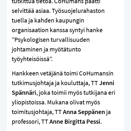
tutkittua tietoa. CoHumans päätti
selvittää asiaa. Työsuojelurahaston
tuella ja kahden kaupungin
organisaation kanssa syntyi hanke
”Psykologisen turvallisuuden
johtaminen ja myötätunto
työyhteisöissä”.
Hankkeen vetäjänä toimi CoHumansin
tutkimusjohtaja ja kouluttaja, TT
Jenni
Spännäri
, joka toimii myös tutkijana eri
yliopistoissa. Mukana olivat myös
toimitusjohtaja, TT
Anna Seppänen
ja
professori, TT
Anne
Birgitta Pessi
.