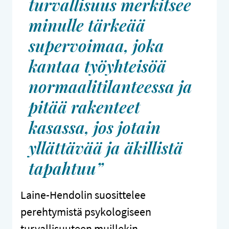
turvallisuus merkitsee
minulle tärkeää
supervoimaa, joka
kantaa työyhteisöä
normaalitilanteessa ja
pitää rakenteet
kasassa, jos jotain
yllättävää ja äkillistä
tapahtuu”
Laine-Hendolin suosittelee
perehtymistä psykologiseen
turvallisuuteen muillekin.