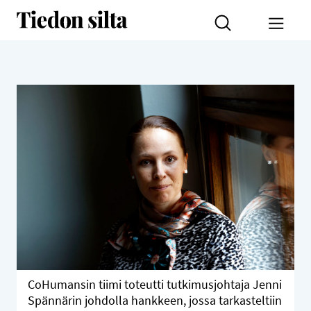
Siirry sisältöön
Tiedon silta
Toggl
CoHumansin tiimi toteutti tutkimusjohtaja Jenni
Spännärin johdolla hankkeen, jossa tarkasteltiin