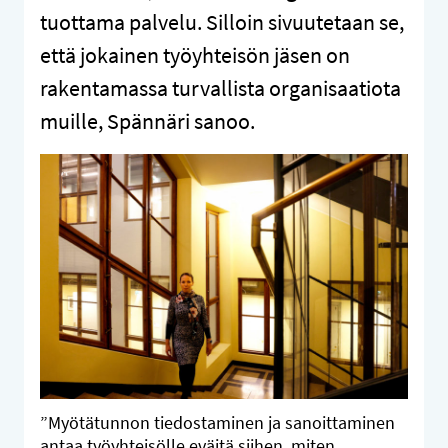
tuottama palvelu. Silloin sivuutetaan se,
että jokainen työyhteisön jäsen on
rakentamassa turvallista organisaatiota
muille, Spännäri sanoo.
”Myötätunnon tiedostaminen ja sanoittaminen
antaa työyhteisölle eväitä siihen, miten