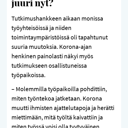
juuri nyt?
Tutkimushankkeen aikaan monissa
työyhteisöissä ja niiden
toimintaympäristöissä oli tapahtunut
suuria muutoksia. Korona-ajan
henkinen painolasti näkyi myös
tutkimukseen osallistuneissa
työpaikoissa.
– Molemmilla työpaikoilla pohdittiin,
miten työntekoa jatketaan. Korona
muutti ihmisten ajattelutapoja ja herätti
miettimään, mitä työltä kaivattiin ja
miten työssä voisi olla tyytyväinen,