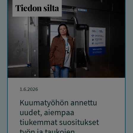
1.6.2026
Kuumatyöhön annettu
uudet, aiempaa
tiukemmat suositukset
työn ja taukojen