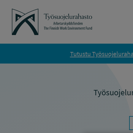
Siirry sisältöön
Työsuojelurahasto
Tutustu Työsuojelurahas
Työsuojelu