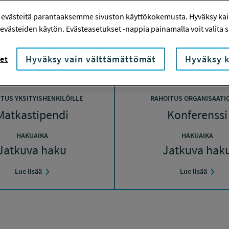
 evästeitä parantaaksemme sivuston käyttökokemusta. Hyväksy kaik
evästeiden käytön. Evästeasetukset -nappia painamalla voit valita sa
neillään olevat rahoitush
Hyväksy vain välttämättömät
Hyväksy k
et
TUS YKSITYISHENKILÖILLE
RAHOITUS ORGANISAATIO
Matkastipendi
Konferenssi
HAKUAIKA
HAKUAIKA
Jatkuva haku
Jatkuva hak
Lue lisää
Lue lisää