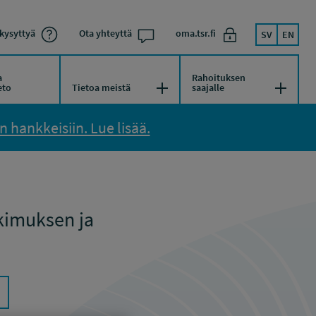
kysyttyä
Ota yhteyttä
oma.tsr.fi
SV
EN
a
Rahoituksen
kko
Avaa/Sulje valikko
Avaa/Su
eto
Tietoa meistä
saajalle
 hankkeisiin. Lue lisää.
kimuksen ja