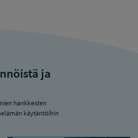
nnöistä ja
kemien hankkeiden
työelämän käytäntöihin