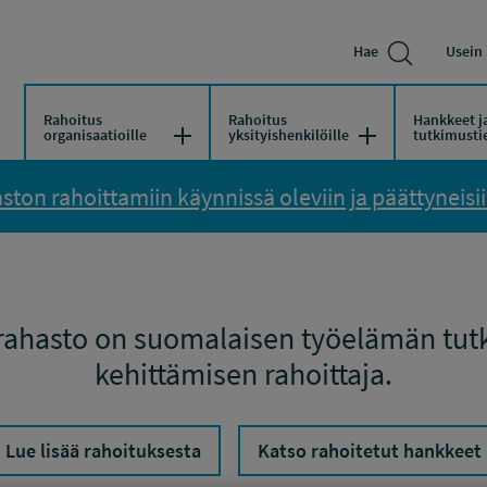
Hae
Usein 
Rahoitus
Rahoitus
Hankkeet j
Avaa/Sulje valikko
Avaa/Sulje vali
organisaatioille
yksityishenkilöille
tutkimusti
ton rahoittamiin käynnissä oleviin ja päättyneisiin
rahasto on suomalaisen työelämän tut
kehittämisen rahoittaja.
Lue lisää rahoituksesta
Katso rahoitetut hankkeet