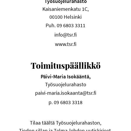
Työsuojelurahasto
Kaisaniemenkatu 1C,
00100 Helsinki
Puh. 09 6803 3311
info@tsr.fi
www.tsr.fi
Toimituspäällikkö
Päivi-Maria Isokääntä,
Työsuojelurahasto
paivi-maria.isokaanta@tsr.fi
p. 09 6803 3318
Tilaa täältä Työsuojelurahaston,
Tiedon sillan ja Telma-lehden uutiskirjeet.