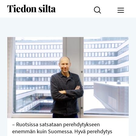
Siirry sisältöön
Tiedon silta
Toggl
– Ruotsissa satsataan perehdytykseen
enemmän kuin Suomessa. Hyvä perehdytys