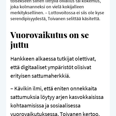
toisekseen siihen liittyvä oivallus tai kokemus,
joka kolmanneksi on vielä kokijalleen
merkityksellinen. – Lottovoitossa ei siis ole kyse
serendipisyydestä, Toivanen selittää käsitettä.
Vuorovaikutus on se
juttu
Hankkeen alkaessa tutkijat olettivat,
että digitaaliset ympäristöt olisivat
erityisen sattumaherkkiä.
– Kävikin ilmi, että eniten onnekkaita
sattumuksia löytyy arjen kasvokkaisissa
kohtaamisissa ja sosiaalisessa
vuorovaikutuksessa, Toivanen kertoo.