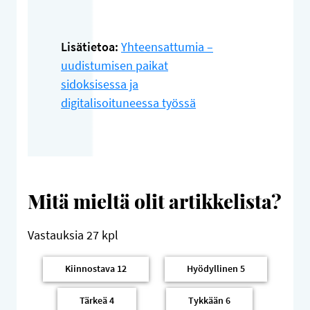
Lisätietoa:
Yhteensattumia –
uudistumisen paikat
sidoksisessa ja
digitalisoituneessa työssä
Mitä mieltä olit artikkelista?
Vastauksia
27
kpl
Kiinnostava
12
Hyödyllinen
5
Tärkeä
4
Tykkään
6