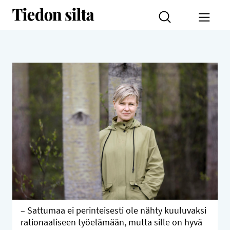
Siirry sisältöön
Tiedon silta
Toggl
– Sattumaa ei perinteisesti ole nähty kuuluvaksi
rationaaliseen työelämään, mutta sille on hyvä