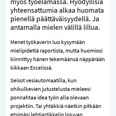
myös työelämässä. Hyödyllisiä
yhteensattumia alkaa huomata
pienellä päättäväisyydellä. Ja
antamalla mielen välillä lillua.
Menet työkaverin luo kysymään
mielipidettä raportista, mutta huomiosi
kiinnittyy hänen tekemäänsä näppärään
kikkaan Excelissä.
Seisot vesiautomaatilla, kun
ohikulkevien jutustelusta mieleesi
ponnahtaa idea työn alla olevaan
projektiin. Tai yhtäkkiä näetkin pitkään
etsimäsi lehtiartikkelin lojuvan