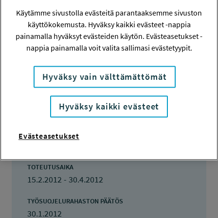
Käytämme sivustolla evästeitä parantaaksemme sivuston
HANKENUMERO
käyttökokemusta. Hyväksy kaikki evästeet -nappia
112004
painamalla hyväksyt evästeiden käytön. Evästeasetukset -
nappia painamalla voit valita sallimasi evästetyypit.
HAKIJA
Ursula Hyrkkänen
Hyväksy vain välttämättömät
TOTEUTTAJA
Ursula Hyrkkänen
Hyväksy kaikki evästeet
LISÄTIETOJA
Ursula Hyrkkänen
Evästeasetukset
ursula.hyrkkanen@turkuamk.fi
TOTEUTUSAIKA
15.2.2012 - 30.4.2012
TYÖSUOJELURAHASTON PÄÄTÖS
30.1.2012