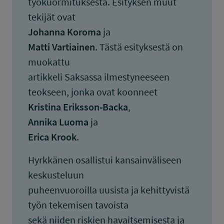
työkuormituksesta. Esityksen muut
tekijät ovat
Johanna Koroma
ja
Matti Vartiainen
. Tästä esityksestä on
muokattu
artikkeli Saksassa ilmestyneeseen
teokseen, jonka ovat koonneet
Kristina Eriksson-Backa
,
Annika Luoma
ja
Erica Krook
.
Hyrkkänen osallistui kansainväliseen
keskusteluun
puheenvuoroilla uusista ja kehittyvistä
työn tekemisen tavoista
sekä niiden riskien havaitsemisesta ja