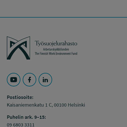
Työsuojelurahasto
Seuraa Työsuojelurahasto kohteessa: YouTube
Seuraa Työsuojelurahasto kohteessa: Faceboo
Seuraa Työsuojelurahasto kohteessa: L
Postiosoite:
Kaisaniemenkatu 1 C, 00100 Helsinki
Puhelin ark. 9–15:
09 6803 3311