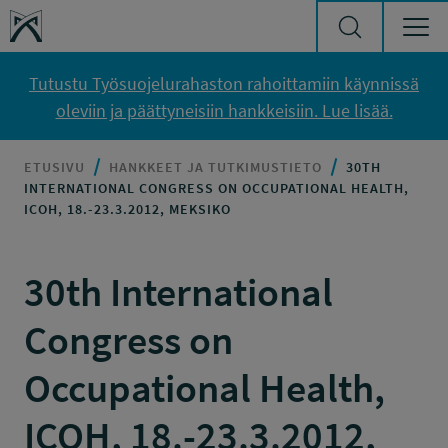
Siirry sisältöön
Työsuojelurahasto
Tutustu Työsuojelurahaston rahoittamiin käynnissä
oleviin ja päättyneisiin hankkeisiin. Lue lisää.
ETUSIVU
HANKKEET JA TUTKIMUSTIETO
30TH
INTERNATIONAL CONGRESS ON OCCUPATIONAL HEALTH,
ICOH, 18.-23.3.2012, MEKSIKO
30th International
Congress on
Occupational Health,
ICOH, 18.-23.3.2012,