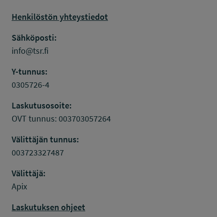
Henkilöstön yhteystiedot
Sähköposti:
info@tsr.fi
Y-tunnus:
0305726-4
Laskutusosoite:
OVT tunnus: 003703057264
Välittäjän tunnus:
003723327487
Välittäjä:
Apix
Laskutuksen ohjeet