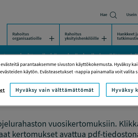
Hae
Usein 
Rahoitus
Rahoitus
Hankkeet j
Avaa/Sulje valikko
Avaa/Sulje vali
organisaatioille
yksityishenkilöille
tutkimusti
ton rahoittamiin käynnissä oleviin ja päättyneisiin
 evästeitä parantaaksemme sivuston käyttökokemusta. Hyväksy kaik
evästeiden käytön. Evästeasetukset -nappia painamalla voit valita sa
Hyväksy vain välttämättömät
Hyväksy k
et
Vuosikertomukset
jelurahaston vuosikertomuksiin. Klikk
aat kertomukset avattua pdf-tiedoston