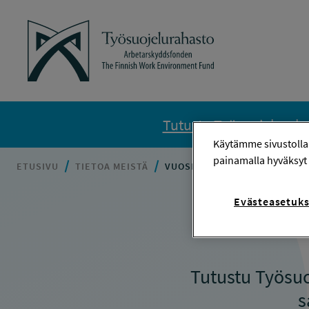
Siirry sisältöön
Työsuojelurahasto
Tutustu Työsuojelurahas
Käytämme sivustolla
painamalla hyväksyt 
ETUSIVU
TIETOA MEISTÄ
VUOSIKERTOMUKSET
Evästeasetuks
Tutustu Työsuo
s