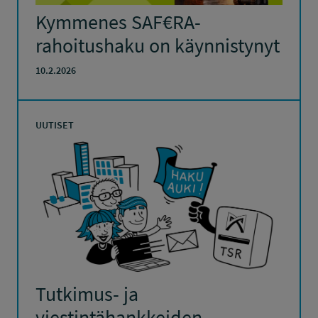
Kymmenes SAF€RA-
rahoitushaku on käynnistynyt
10.2.2026
UUTISET
Tutkimus- ja
viestintähankkeiden