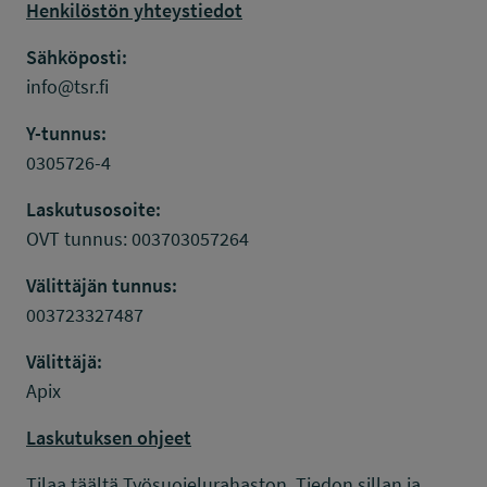
Henkilöstön yhteystiedot
Sähköposti:
info@tsr.fi
Y-tunnus:
0305726-4
Laskutusosoite:
OVT tunnus: 003703057264
Välittäjän tunnus:
003723327487
Välittäjä:
Apix
Laskutuksen ohjeet
Tilaa täältä Työsuojelurahaston, Tiedon sillan ja