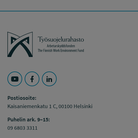
Työsuojelurahasto
Seuraa Työsuojelurahasto kohteessa: YouTube
Seuraa Työsuojelurahasto kohteessa: Faceboo
Seuraa Työsuojelurahasto kohteessa: L
Postiosoite:
Kaisaniemenkatu 1 C, 00100 Helsinki
Puhelin ark. 9–15:
09 6803 3311