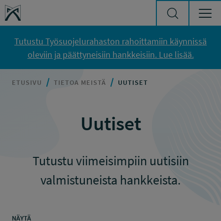
Siirry sisältöön
Työsuojelurahasto
Tutustu Työsuojelurahaston rahoittamiin käynnissä
oleviin ja päättyneisiin hankkeisiin. Lue lisää.
ETUSIVU
TIETOA MEISTÄ
UUTISET
Uutiset
Tutustu viimeisimpiin uutisiin
valmistuneista hankkeista.
NÄYTÄ