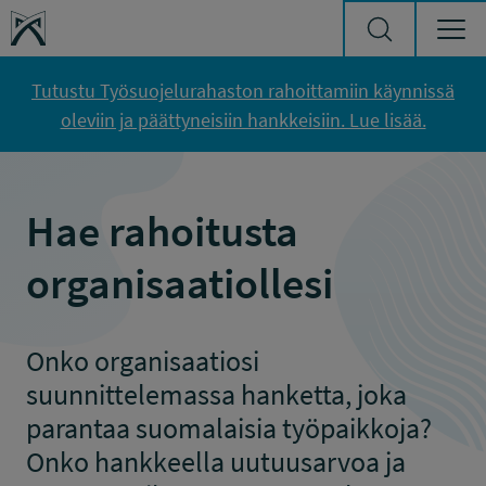
Siirry sisältöön
Työsuojelurahasto
Tutustu Työsuojelurahaston rahoittamiin käynnissä
oleviin ja päättyneisiin hankkeisiin. Lue lisää.
Hae rahoitusta
organisaatiollesi
Onko organisaatiosi
suunnittelemassa hanketta, joka
parantaa suomalaisia työpaikkoja?
Onko hankkeella uutuusarvoa ja