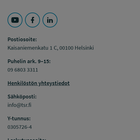
Seuraa Työsuojelurahasto kohteessa: YouTube
Seuraa Työsuojelurahasto kohteessa: Faceboo
Seuraa Työsuojelurahasto kohteessa: L
Postiosoite:
Kaisaniemenkatu 1 C, 00100 Helsinki
Puhelin ark. 9–15:
09 6803 3311
Henkilöstön yhteystiedot
Sähköposti:
info@tsr.fi
Y-tunnus:
0305726-4