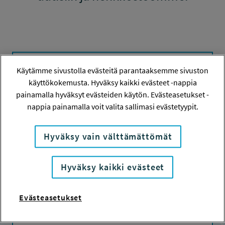
Mitä rahoitamme
Käytämme sivustolla evästeitä parantaaksemme sivuston
käyttökokemusta. Hyväksy kaikki evästeet -nappia
painamalla hyväksyt evästeiden käytön. Evästeasetukset -
Tuemme suomalaisen työelämän tutkimusta
nappia painamalla voit valita sallimasi evästetyypit.
ja kehittämistä. Katso tarkat tiedot siitä,
millaisia hankkeita rahoitamme.
Hyväksy vain välttämättömät
Uutiset
Hyväksy kaikki evästeet
Tutustu tuoreimpiin uutisiin
Evästeasetukset
Työsuojelurahaston rahoittamista hankkeista.