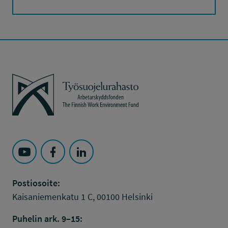
Työsuojelurahasto
Seuraa Työsuojelurahasto kohteessa: YouTube
Seuraa Työsuojelurahasto kohteessa: Faceboo
Seuraa Työsuojelurahasto kohteessa: L
Postiosoite:
Kaisaniemenkatu 1 C, 00100 Helsinki
Puhelin ark. 9–15: