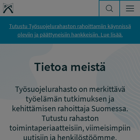
Siirry sisältöön
Työsuojelurahasto
Tutustu Työsuojelurahaston rahoittamiin käynnissä
oleviin ja päättyneisiin hankkeisiin. Lue lisää.
Tietoa meistä
Työsuojelurahasto on merkittävä
työelämän tutkimuksen ja
kehittämisen rahoittaja Suomessa.
Tutustu rahaston
toimintaperiaatteisiin, viimeisimpiin
uutisiin ja henkilöstöömme.