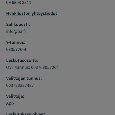
09 6803 3311
Henkilöstön yhteystiedot
Sähköposti:
info@tsr.fi
Y-tunnus:
0305726-4
Laskutusosoite:
OVT tunnus: 003703057264
Välittäjän tunnus:
003723327487
Välittäjä:
Apix
Laskutuksen ohjeet