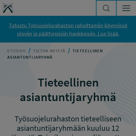
Siirry sisältöön
Työsuojelurahasto
Tutustu Työsuojelurahaston rahoittamiin käynnissä
oleviin ja päättyneisiin hankkeisiin. Lue lisää.
ETUSIVU
TIETOA MEISTÄ
TIETEELLINEN
ASIANTUNTIJARYHMÄ
Tieteellinen
asiantuntijaryhmä
Työsuojelurahaston tieteelliseen
asiantuntijaryhmään kuuluu 12