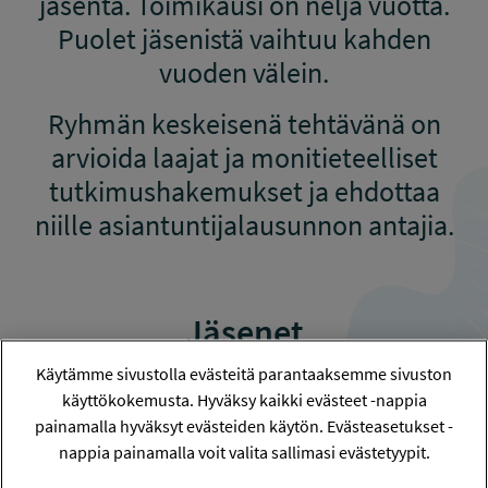
jäsentä. Toimikausi on neljä vuotta.
Puolet jäsenistä vaihtuu kahden
vuoden välein.
Ryhmän keskeisenä tehtävänä on
arvioida laajat ja monitieteelliset
tutkimushakemukset ja ehdottaa
niille asiantuntijalausunnon antajia.
Jäsenet
Käytämme sivustolla evästeitä parantaaksemme sivuston
käyttökokemusta. Hyväksy kaikki evästeet -nappia
Anne Mäkikangas
painamalla hyväksyt evästeiden käytön. Evästeasetukset -
Professori & Työelämän
nappia painamalla voit valita sallimasi evästetyypit.