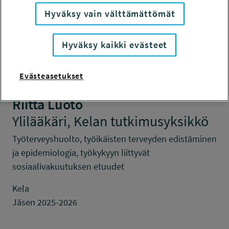
tutkimuskeskuksen johtaja
Hyväksy vain välttämättömät
Työelämätutkimus, työ- ja organisaatiopsykologia
Tampereen yliopisto
Hyväksy kaikki evästeet
Jäsen 2023-2026 puheenjohtaja 2025 – 2026
Evästeasetukset
Riitta Luoto
Ylilääkäri, Kelan tutkimusyksikkö
Työterveyshuolto, työikäisten terveyden edistäminen
ja epidemiologia, työkykyyn liittyvät
sosiaalivakuutuksen etuudet
Kela
Jäsen 2025-2026