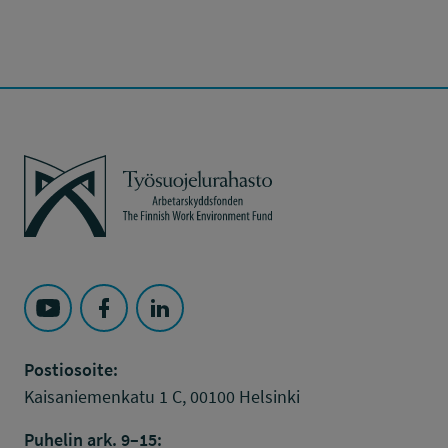
Työsuojelurahasto
Seuraa Työsuojelurahasto kohteessa: YouTube
Seuraa Työsuojelurahasto kohteessa: Faceboo
Seuraa Työsuojelurahasto kohteessa: L
Postiosoite:
Kaisaniemenkatu 1 C, 00100 Helsinki
Puhelin ark. 9–15: