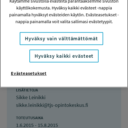
Käytämme sivustolla evästeitä parantaaksemme sivuston
käyttökokemusta. Hyväksy kaikki evästeet -nappia
Hanketiedot
painamalla hyväksyt evästeiden käytön. Evästeasetukset -
nappia painamalla voit valita sallimasi evästetyypit.
HANKENUMERO
115230
Hyväksy vain välttämättömät
HAKIJA
Hyväksy kaikki evästeet
Sikke Leinikki
TOTEUTTAJA
Evästeasetukset
Sikke Leinikki
LISÄTIETOJA
Sikke Leinikki
sikke.leinikki@tjs-opintokeskus.fi
TOTEUTUSAIKA
1.6.2015 - 15.8.2015