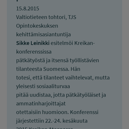
15.8.2015
Valtiotieteen tohtori, TJS
Opintokeskuksen
kehittämisasiantuntija
Sikke Leinikki
esitelmöi Kreikan-
konferenssissa
pätkätyöstä ja itsensä työllistävien
tilanteesta Suomessa. Hän
totesi, että tilanteet vaihtelevat, mutta
yleisesti sosiaaliturvaa
pitää uudistaa, jotta pätkätyöläiset ja
ammatinharjoittajat
otettaisiin huomioon. Konferenssi
järjestettiin 22.-24. kesäkuuta