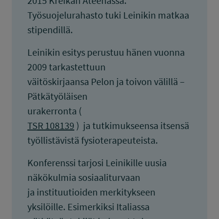
2015 Kreikan Ateenassa.
Työsuojelurahasto tuki Leinikin matkaa
stipendillä.
Leinikin esitys perustuu hänen vuonna
2009 tarkastettuun
väitöskirjaansa Pelon ja toivon välillä –
Pätkätyöläisen
urakerronta (
TSR 108139
) ja tutkimukseensa itsensä
työllistävistä fysioterapeuteista.
Konferenssi tarjosi Leinikille uusia
näkökulmia sosiaaliturvaan
ja instituutioiden merkitykseen
yksilöille. Esimerkiksi Italiassa