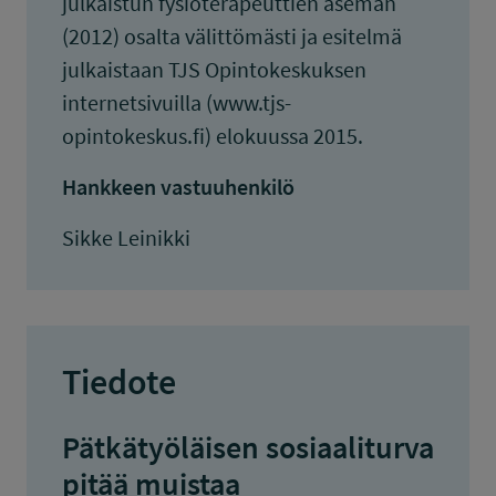
julkaistun fysioterapeuttien aseman
(2012) osalta välittömästi ja esitelmä
julkaistaan TJS Opintokeskuksen
internetsivuilla (www.tjs-
opintokeskus.fi) elokuussa 2015.
Hankkeen vastuuhenkilö
Sikke Leinikki
Tiedote
Pätkätyöläisen sosiaaliturva
pitää muistaa