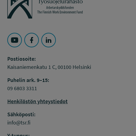
Seuraa Työsuojelurahasto kohteessa: YouTube
Seuraa Työsuojelurahasto kohteessa: Faceboo
Seuraa Työsuojelurahasto kohteessa: L
Postiosoite:
Kaisaniemenkatu 1 C, 00100 Helsinki
Puhelin ark. 9–15:
09 6803 3311
Henkilöstön yhteystiedot
Sähköposti:
info@tsr.fi
Y-tunnus: