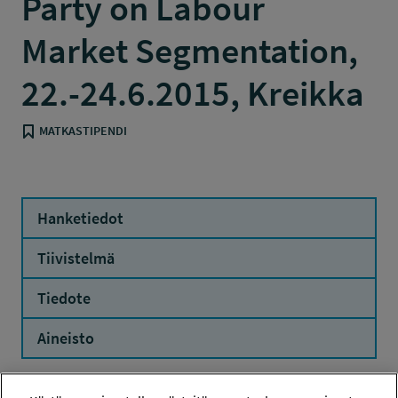
Party on Labour
Market Segmentation,
22.-24.6.2015, Kreikka
MATKASTIPENDI
Hanketiedot
Tiivistelmä
Tiedote
Aineisto