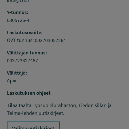
Y-tunnus:
0305726-4
Laskutusosoite:
OVT tunnus: 003703057264
Välittäjän tunnus:
003723327487
Välittäjä:
Apix
Laskutuksen ohjeet
Tilaa täältä Työsuojelurahaston, Tiedon sillan ja
Telma-lehden uutiskirjeet.
Valitse uutiskirjeet