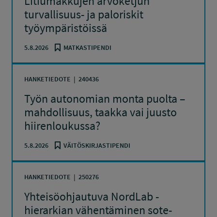
Litiumakkujen arvoketjun
turvallisuus- ja paloriskit
työympäristöissä
5.8.2026
MATKASTIPENDI
HANKETIEDOTE
240436
Työn autonomian monta puolta –
mahdollisuus, taakka vai juusto
hiirenloukussa?
5.8.2026
VÄITÖSKIRJASTIPENDI
HANKETIEDOTE
250276
Yhteisöohjautuva NordLab -
hierarkian vähentäminen sote-