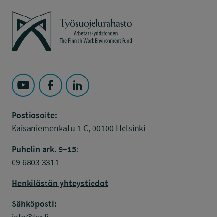
Työsuojelurahasto
Seuraa Työsuojelurahasto kohteessa: YouTube
Seuraa Työsuojelurahasto kohteessa: Faceboo
Seuraa Työsuojelurahasto kohteessa: L
Postiosoite:
Kaisaniemenkatu 1 C, 00100 Helsinki
Puhelin ark. 9–15:
09 6803 3311
Henkilöstön yhteystiedot
Sähköposti:
info@tsr.fi