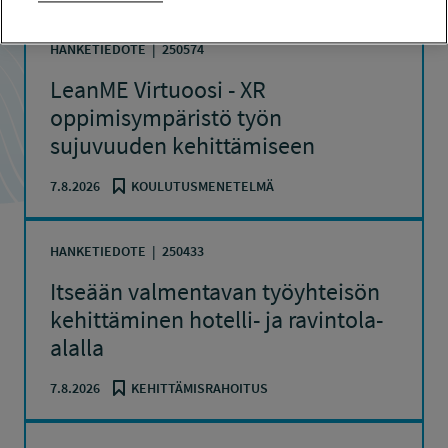
HANKETIEDOTE
250574
LeanME Virtuoosi - XR
oppimisympäristö työn
sujuvuuden kehittämiseen
7.8.2026
KOULUTUSMENETELMÄ
HANKETIEDOTE
250433
Itseään valmentavan työyhteisön
kehittäminen hotelli- ja ravintola-
alalla
7.8.2026
KEHITTÄMISRAHOITUS