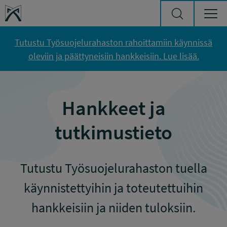
Siirry sisältöön
Työsuojelurahasto
Tutustu Työsuojelurahaston rahoittamiin käynnissä
oleviin ja päättyneisiin hankkeisiin. Lue lisää.
Hankkeet ja
tutkimustieto
Tutustu Työsuojelurahaston tuella
käynnistettyihin ja toteutettuihin
hankkeisiin ja niiden tuloksiin.