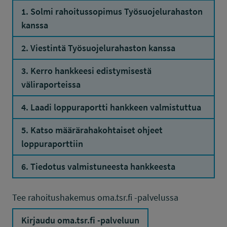
1. Solmi rahoitussopimus Työsuojelurahaston
kanssa
2. Viestintä Työsuojelurahaston kanssa
3. Kerro hankkeesi edistymisestä
väliraporteissa
4. Laadi loppuraportti hankkeen valmistuttua
5. Katso määrärahakohtaiset ohjeet
loppuraporttiin
6. Tiedotus valmistuneesta hankkeesta
Tee rahoitushakemus oma.tsr.fi -palvelussa
Kirjaudu oma.tsr.fi -palveluun