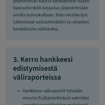
järjestelmän kautta sähköpostin sijaan.
Vastuuhenkilö kirjautuu järjestelmään
omilla tunnuksillaan. Näin viestiketjut
tallentuvat vastuuhenkilön ja rahaston
henkilöstön nähtäviksi.
3. Kerro hankkeesi
edistymisestä
väliraporteissa
Hankkeen väliraportit tehdään
oma.tsr.fi-järjestelmässä valmiiksi
annettujen otsikoiden mukaisesti.