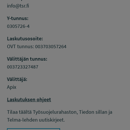
info@tsr.fi
Y-tunnus:
0305726-4
Laskutusosoite:
OVT tunnus: 003703057264
Välittäjän tunnus:
003723327487
Välittäjä:
Apix
Laskutuksen ohjeet
Tilaa täältä Työsuojelurahaston, Tiedon sillan ja
Telma-lehden uutiskirjeet.