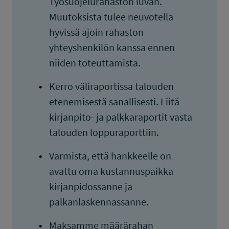
Työsuojelurahaston luvan.
Muutoksista tulee neuvotella
hyvissä ajoin rahaston
yhteyshenkilön kanssa ennen
niiden toteuttamista.
Kerro väliraportissa talouden
etenemisestä sanallisesti. Liitä
kirjanpito- ja palkkaraportit vasta
talouden loppuraporttiin.
Varmista, että hankkeelle on
avattu oma kustannuspaikka
kirjanpidossanne ja
palkanlaskennassanne.
Maksamme määrärahan