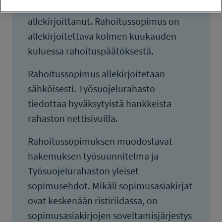
sitova, kun kumpikin osapuoli on sen
allekirjoittanut. Rahoitussopimus on
allekirjoitettava kolmen kuukauden
kuluessa rahoituspäätöksestä.
Rahoitussopimus allekirjoitetaan
sähköisesti. Työsuojelurahasto
tiedottaa hyväksytyistä hankkeista
rahaston nettisivuilla.
Rahoitussopimuksen muodostavat
hakemuksen työsuunnitelma ja
Työsuojelurahaston yleiset
sopimusehdot. Mikäli sopimusasiakirjat
ovat keskenään ristiriidassa, on
sopimusasiakirjojen soveltamisjärjestys