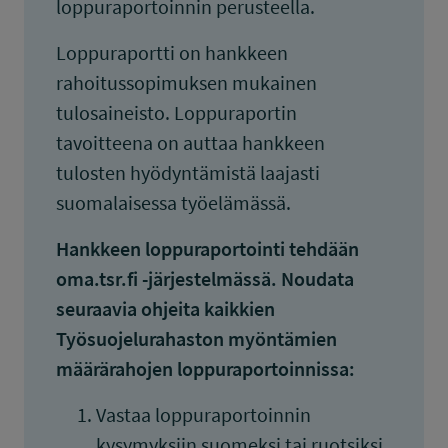
loppuraportoinnin perusteella.
Loppuraportti on hankkeen
rahoitussopimuksen mukainen
tulosaineisto. Loppuraportin
tavoitteena on auttaa hankkeen
tulosten hyödyntämistä laajasti
suomalaisessa työelämässä.
Hankkeen loppuraportointi tehdään
oma.tsr.fi -järjestelmässä. Noudata
seuraavia ohjeita kaikkien
Työsuojelurahaston myöntämien
määrärahojen loppuraportoinnissa:
Vastaa loppuraportoinnin
kysymyksiin suomeksi tai ruotsiksi.