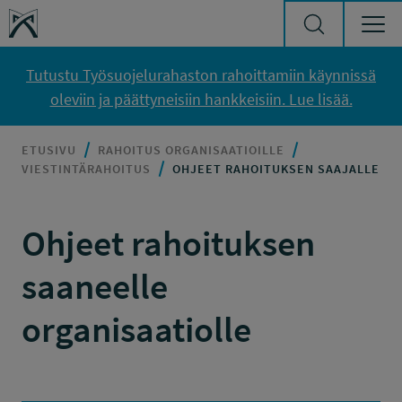
Siirry sisältöön
Työsuojelurahasto
Tutustu Työsuojelurahaston rahoittamiin käynnissä
oleviin ja päättyneisiin hankkeisiin. Lue lisää.
ETUSIVU
RAHOITUS ORGANISAATIOILLE
VIESTINTÄRAHOITUS
OHJEET RAHOITUKSEN SAAJALLE
Ohjeet rahoituksen
saaneelle
organisaatiolle