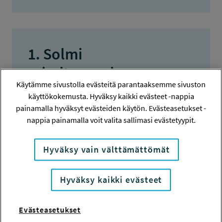
1. Solmi
rahoitussopimus
Käytämme sivustolla evästeitä parantaaksemme sivuston
Työsuojelurahaston
käyttökokemusta. Hyväksy kaikki evästeet -nappia
kanssa
painamalla hyväksyt evästeiden käytön. Evästeasetukset -
nappia painamalla voit valita sallimasi evästetyypit.
Solmimme rahoituksen saaneiden
Hyväksy vain välttämättömät
organisaatioiden kanssa
rahoitussopimuksen, jossa määritetään
Hyväksy kaikki evästeet
mm. hankkeen läpiviennin,
raportoinnin ja maksatuksen
Evästeasetukset
yksityiskohdat. Rahoitussopimus on