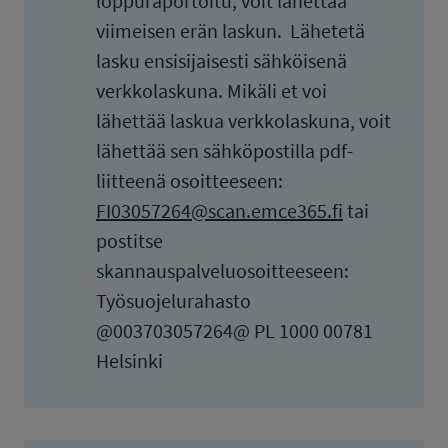
loppuraportoitu, voit lähettää
viimeisen erän laskun. Lähetetä
lasku ensisijaisesti sähköisenä
verkkolaskuna. Mikäli et voi
lähettää laskua verkkolaskuna, voit
lähettää sen sähköpostilla pdf-
liitteenä osoitteeseen:
FI03057264@scan.emce365.fi
tai
postitse
skannauspalveluosoitteeseen:
Työsuojelurahasto
@003703057264@ PL 1000 00781
Helsinki