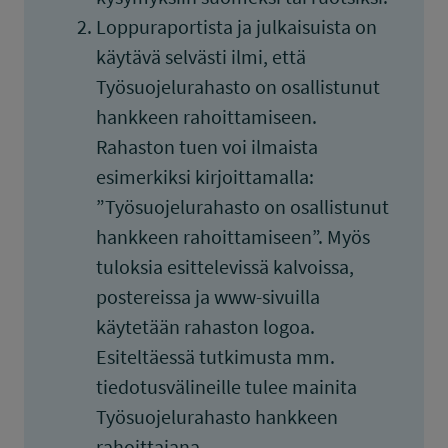
Loppuraportista ja julkaisuista on
käytävä selvästi ilmi, että
Työsuojelurahasto on osallistunut
hankkeen rahoittamiseen.
Rahaston tuen voi ilmaista
esimerkiksi kirjoittamalla:
”Työsuojelurahasto on osallistunut
hankkeen rahoittamiseen”. Myös
tuloksia esittelevissä kalvoissa,
postereissa ja www-sivuilla
käytetään rahaston logoa.
Esiteltäessä tutkimusta mm.
tiedotusvälineille tulee mainita
Työsuojelurahasto hankkeen
rahoittajana.