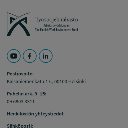
Työsuojelurahasto
Seuraa Työsuojelurahasto kohteessa: YouTube
Seuraa Työsuojelurahasto kohteessa: Faceboo
Seuraa Työsuojelurahasto kohteessa: L
Postiosoite:
Kaisaniemenkatu 1 C, 00100 Helsinki
Puhelin ark. 9–15:
09 6803 3311
Henkilöstön yhteystiedot
Sähköposti: