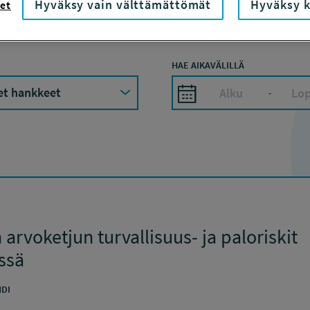
Hyväksy vain välttämättömät
Hyväksy k
et
HAE AIKAVÄLILLÄ
-
arvoketjun turvallisuus- ja paloriskit
ssä
DI