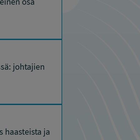
keinen osa
sä: johtajien
 haasteista ja