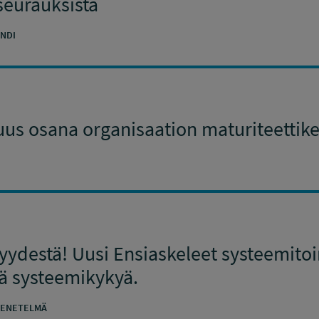
 seurauksista
NDI
uus osana organisaation maturiteettike
yydestä! Uusi Ensiaskeleet systeemitoi
ää systeemikykyä.
ENETELMÄ