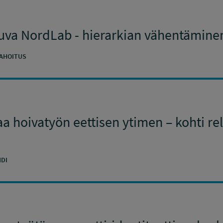
uva NordLab - hierarkian vähentäminen
AHOITUS
a hoivatyön eettisen ytimen – kohti rel
DI