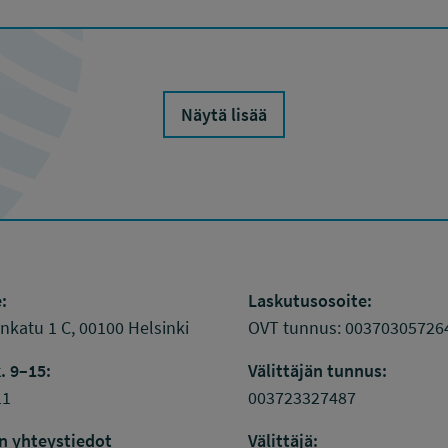
Näytä lisää
:
Laskutusosoite:
katu 1 C, 00100 Helsinki
OVT tunnus: 00370305726
. 9–15:
Välittäjän tunnus:
11
003723327487
n yhteystiedot
Välittäjä: