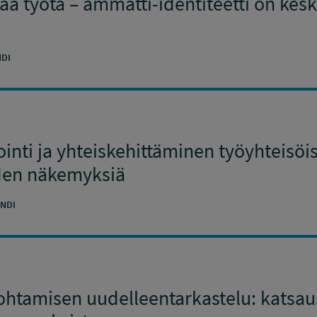
aa työtä – ammatti-identiteetti on kes
DI
inti ja yhteiskehittäminen työyhteisöis
iden näkemyksiä
NDI
johtamisen uudelleentarkastelu: katsaus