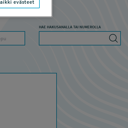
aikki evästeet
HAE HAKUSANALLA TAI NUMEROLLA