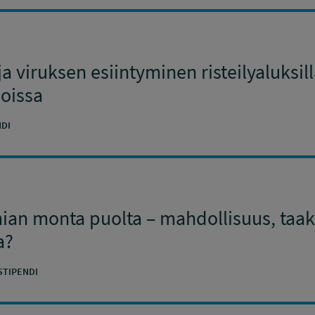
a viruksen esiintyminen risteilyaluksill
loissa
DI
an monta puolta – mahdollisuus, taakk
a?
STIPENDI