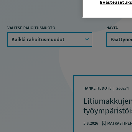
Evästeasetuks
VALITSE RAHOITUSMUOTO
NÄYTÄ
HANKETIEDOTE
260274
Litiumakkujen 
työympäristöi
5.8.2026
MATKASTIPEN