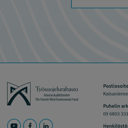
Työsuojelurahasto
Postiosoite
Kaisaniemen
Puhelin ark
09 6803 33
Henkilöstö