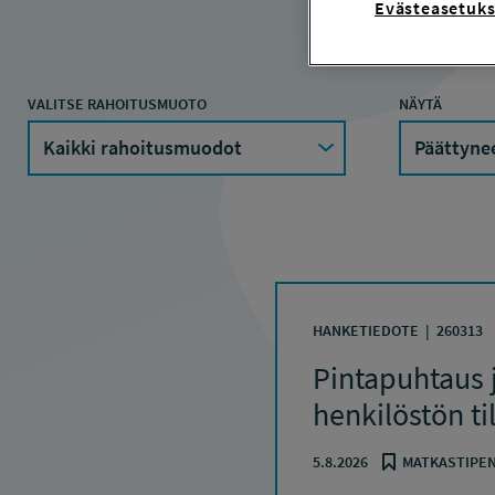
Evästeasetuks
VALITSE RAHOITUSMUOTO
NÄYTÄ
HANKETIEDOTE
260313
Pintapuhtaus j
henkilöstön ti
5.8.2026
MATKASTIPEN