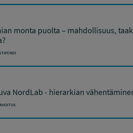
an monta puolta – mahdollisuus, taakk
a?
STIPENDI
uva NordLab - hierarkian vähentäminen
AHOITUS