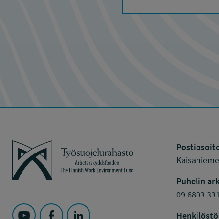
Työsuojelurahasto
Postiosoite
Kaisaniemen
Puhelin ark
09 6803 33
Henkilöstö