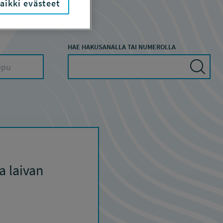
aikki evästeet
HAE HAKUSANALLA TAI NUMEROLLA
a laivan