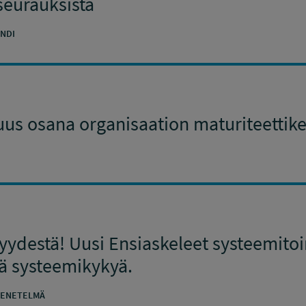
 seurauksista
NDI
uus osana organisaation maturiteettike
yydestä! Uusi Ensiaskeleet systeemitoi
ää systeemikykyä.
ENETELMÄ