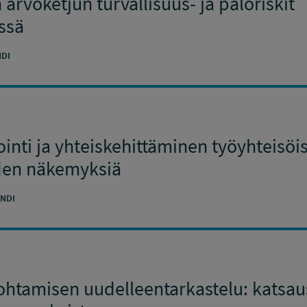
arvoketjun turvallisuus- ja paloriskit
ssä
DI
inti ja yhteiskehittäminen työyhteisöis
iden näkemyksiä
NDI
johtamisen uudelleentarkastelu: katsaus