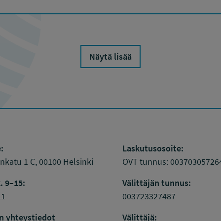
Näytä lisää
:
Laskutusosoite:
katu 1 C, 00100 Helsinki
OVT tunnus: 00370305726
. 9–15:
Välittäjän tunnus:
11
003723327487
n yhteystiedot
Välittäjä: