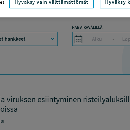
Hyväksy vain välttämättömät
Hyväksy k
et
HAE AIKAVÄLILLÄ
-
a viruksen esiintyminen risteilyaluksill
loissa
DI