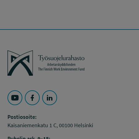
Työsuojelurahasto
Seuraa Työsuojelurahasto kohteessa: YouTube
Seuraa Työsuojelurahasto kohteessa: Faceboo
Seuraa Työsuojelurahasto kohteessa: L
Postiosoite:
Kaisaniemenkatu 1 C, 00100 Helsinki
Puhelin ark. 9–15: