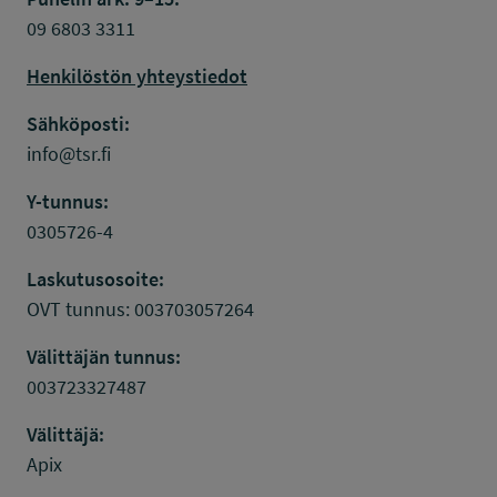
09 6803 3311
Henkilöstön yhteystiedot
Sähköposti:
info@tsr.fi
Y-tunnus:
0305726-4
Laskutusosoite:
OVT tunnus: 003703057264
Välittäjän tunnus:
003723327487
Välittäjä:
Apix