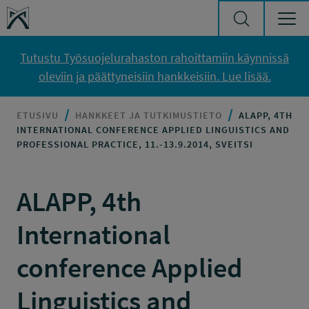
Siirry sisältöön
Työsuojelurahasto
Tutustu Työsuojelurahaston rahoittamiin käynnissä
oleviin ja päättyneisiin hankkeisiin. Lue lisää.
ETUSIVU
HANKKEET JA TUTKIMUSTIETO
ALAPP, 4TH
INTERNATIONAL CONFERENCE APPLIED LINGUISTICS AND
PROFESSIONAL PRACTICE, 11.-13.9.2014, SVEITSI
ALAPP, 4th
International
conference Applied
Linguistics and