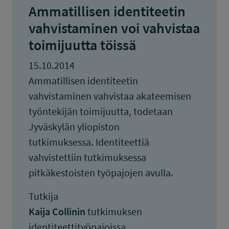
Ammatillisen identiteetin
vahvistaminen voi vahvistaa
toimijuutta töissä
15.10.2014
Ammatillisen identiteetin
vahvistaminen vahvistaa akateemisen
työntekijän toimijuutta, todetaan
Jyväskylän yliopiston
tutkimuksessa. Identiteettiä
vahvistettiin tutkimuksessa
pitkäkestoisten työpajojen avulla.
Tutkija
Kaija Collinin
tutkimuksen
identiteettityöpajoissa