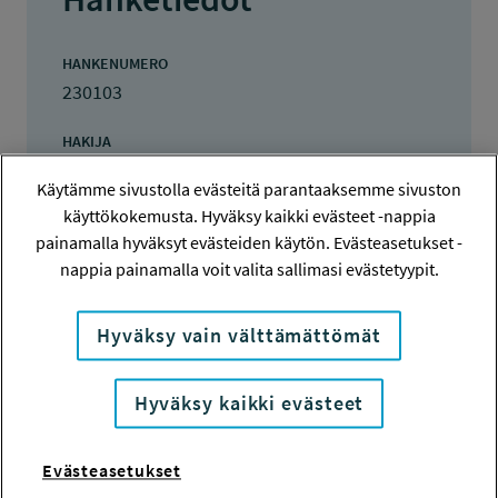
HANKENUMERO
230103
HAKIJA
Työterveyslaitos
Käytämme sivustolla evästeitä parantaaksemme sivuston
käyttökokemusta. Hyväksy kaikki evästeet -nappia
TOTEUTTAJA
painamalla hyväksyt evästeiden käytön. Evästeasetukset -
Työterveyslaitos
nappia painamalla voit valita sallimasi evästetyypit.
LISÄTIETOJA
Maija Leppänen
Hyväksy vain välttämättömät
Maija.Leppanen@ttl.fi
Hyväksy kaikki evästeet
TOTEUTUSAIKA
1.6.2023 - 31.3.2025
Evästeasetukset
TYÖSUOJELURAHASTON PÄÄTÖS