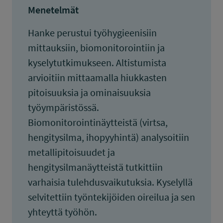
Menetelmät
Hanke perustui työhygieenisiin
mittauksiin, biomonitorointiin ja
kyselytutkimukseen. Altistumista
arvioitiin mittaamalla hiukkasten
pitoisuuksia ja ominaisuuksia
työympäristössä.
Biomonitorointinäytteistä (virtsa,
hengitysilma, ihopyyhintä) analysoitiin
metallipitoisuudet ja
hengitysilmanäytteistä tutkittiin
varhaisia tulehdusvaikutuksia. Kyselyllä
selvitettiin työntekijöiden oireilua ja sen
yhteyttä työhön.