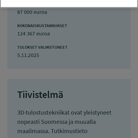
13.6.2023
87 000 euroa
KOKONAISKUSTANNUKSET
124 367 euroa
TULOKSET VALMISTUNEET
5.11.2025
Tiivistelmä
3D-tulostustekniikat ovat yleistyneet
nopeasti Suomessa ja muualla
maailmassa. Tutkimustieto