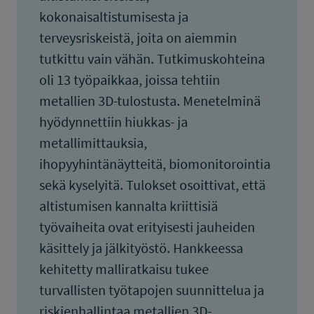
kokonaisaltistumisesta ja
terveysriskeistä, joita on aiemmin
tutkittu vain vähän. Tutkimuskohteina
oli 13 työpaikkaa, joissa tehtiin
metallien 3D-tulostusta. Menetelminä
hyödynnettiin hiukkas- ja
metallimittauksia,
ihopyyhintänäytteitä, biomonitorointia
sekä kyselyitä. Tulokset osoittivat, että
altistumisen kannalta kriittisiä
työvaiheita ovat erityisesti jauheiden
käsittely ja jälkityöstö. Hankkeessa
kehitetty malliratkaisu tukee
turvallisten työtapojen suunnittelua ja
riskienhallintaa metallien 3D-