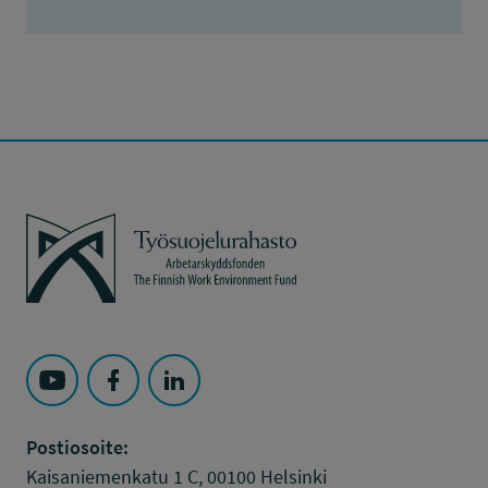
Työsuojelurahasto
Seuraa Työsuojelurahasto kohteessa: YouTube
Seuraa Työsuojelurahasto kohteessa: Faceboo
Seuraa Työsuojelurahasto kohteessa: L
Postiosoite:
Kaisaniemenkatu 1 C, 00100 Helsinki