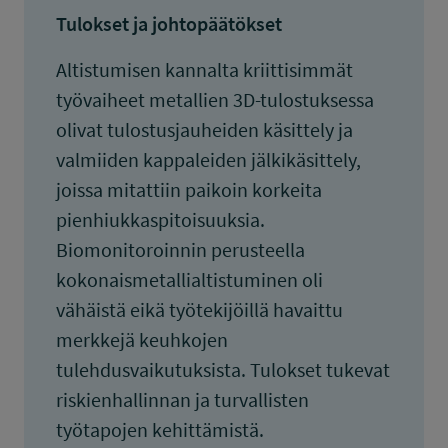
Tulokset ja johtopäätökset
Altistumisen kannalta kriittisimmät
työvaiheet metallien 3D-tulostuksessa
olivat tulostusjauheiden käsittely ja
valmiiden kappaleiden jälkikäsittely,
joissa mitattiin paikoin korkeita
pienhiukkaspitoisuuksia.
Biomonitoroinnin perusteella
kokonaismetallialtistuminen oli
vähäistä eikä työtekijöillä havaittu
merkkejä keuhkojen
tulehdusvaikutuksista. Tulokset tukevat
riskienhallinnan ja turvallisten
työtapojen kehittämistä.