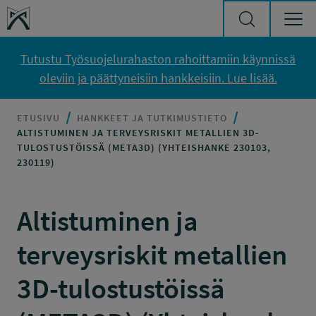
Siirry sisältöön
Työsuojelurahasto
Tutustu Työsuojelurahaston rahoittamiin käynnissä
oleviin ja päättyneisiin hankkeisiin. Lue lisää.
ETUSIVU
HANKKEET JA TUTKIMUSTIETO
ALTISTUMINEN JA TERVEYSRISKIT METALLIEN 3D-
TULOSTUSTÖISSÄ (META3D) (YHTEISHANKE 230103,
230119)
Altistuminen ja
terveysriskit metallien
3D-tulostustöissä