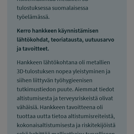
tulostuksessa suomalaisessa
työelämässä.
Kerro hankkeen käynnistämisen
lähtökohdat, teoriatausta, uutuusarvo
ja tavoitteet.
Hankkeen lähtökohtana oli metallien
3D-tulostuksen nopea yleistyminen ja
siihen liittyvän työhygieenisen
tutkimustiedon puute. Aiemmat tiedot
altistumisesta ja terveysriskeistä olivat
vähäisiä. Hankkeen tavoitteena oli
tuottaa uutta tietoa altistumisreiteistä,
kokonaisaltistumisesta ja riskitekijöistä
sekä kehittää malliratkaisu turvalliseen