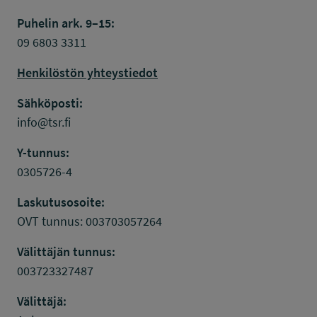
Puhelin ark. 9–15:
09 6803 3311
Henkilöstön yhteystiedot
Sähköposti:
info@tsr.fi
Y-tunnus:
0305726-4
Laskutusosoite:
OVT tunnus: 003703057264
Välittäjän tunnus:
003723327487
Välittäjä: