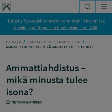
Siirry sisältöön
Työsuojelurahasto
Tutustu Työsuojelurahaston rahoittamiin käynnissä
oleviin ja päättyneisiin hankkeisiin. Lue lisää.
ETUSIVU
HANKKEET JA TUTKIMUSTIETO
AMMATTIAHDISTUS - MIKÄ MINUSTA TULEE ISONA?
Ammattiahdistus –
mikä minusta tulee
isona?
TIETOKIRJASTIPENDI