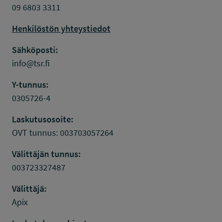
09 6803 3311
Henkilöstön yhteystiedot
Sähköposti:
info@tsr.fi
Y-tunnus:
0305726-4
Laskutusosoite:
OVT tunnus: 003703057264
Välittäjän tunnus:
003723327487
Välittäjä:
Apix