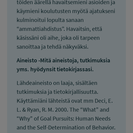
töiden äärellä havaitsemieni asioiden ja
käymieni koulutusten myötä ajatukseni
kulminoitui lopulta sanaan
“ammattiahdistus”. Havaitsin, että
käsissäni oli aihe, joka oli tarpeen
sanoittaa ja tehdä näkyväksi.
Aineisto -Mitä aineistoja, tutkimuksia
yms. hyödynsit tietokirjassasi.
Lähdeaineisto on laaja, sisältäen
tutkimuksia ja tietokirjallisuutta.
Käyttämiäni lähteistä ovat mm Deci, E.
L. & Ryan, R. M. 2000. The “What” and
“Why” of Goal Pursuits: Human Needs
and the Self-Determination of Behavior.