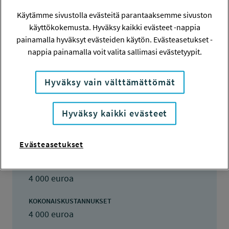
Suvi Tuomikoski
Käytämme sivustolla evästeitä parantaaksemme sivuston
käyttökokemusta. Hyväksy kaikki evästeet -nappia
TOTEUTTAJA
painamalla hyväksyt evästeiden käytön. Evästeasetukset -
Suvi Tuomikoski
nappia painamalla voit valita sallimasi evästetyypit.
LISÄTIETOJA
Suvi Tuomikoski
Hyväksy vain välttämättömät
suvituomiko@gmail.com
Hyväksy kaikki evästeet
TOTEUTUSAIKA
25.4.2022 - 24.6.2022
Evästeasetukset
TYÖSUOJELURAHASTON PÄÄTÖS
6.6.2022
4 000 euroa
KOKONAISKUSTANNUKSET
4 000 euroa