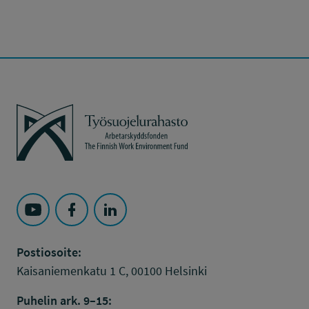
Työsuojelurahasto
Seuraa Työsuojelurahasto kohteessa: YouTube
Seuraa Työsuojelurahasto kohteessa: Faceboo
Seuraa Työsuojelurahasto kohteessa: L
Postiosoite:
Kaisaniemenkatu 1 C, 00100 Helsinki
Puhelin ark. 9–15: