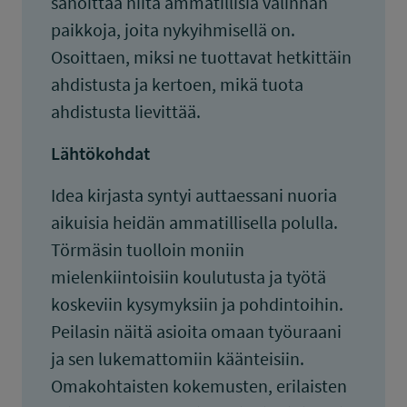
sanoittaa niitä ammatillisia valinnan
paikkoja, joita nykyihmisellä on.
Osoittaen, miksi ne tuottavat hetkittäin
ahdistusta ja kertoen, mikä tuota
ahdistusta lievittää.
Lähtökohdat
Idea kirjasta syntyi auttaessani nuoria
aikuisia heidän ammatillisella polulla.
Törmäsin tuolloin moniin
mielenkiintoisiin koulutusta ja työtä
koskeviin kysymyksiin ja pohdintoihin.
Peilasin näitä asioita omaan työuraani
ja sen lukemattomiin käänteisiin.
Omakohtaisten kokemusten, erilaisten