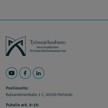
Työsuojelurahasto
Seuraa Työsuojelurahasto kohteessa: YouTube
Seuraa Työsuojelurahasto kohteessa: Faceboo
Seuraa Työsuojelurahasto kohteessa: L
Postiosoite:
Kaisaniemenkatu 1 C, 00100 Helsinki
Puhelin ark. 9–15: