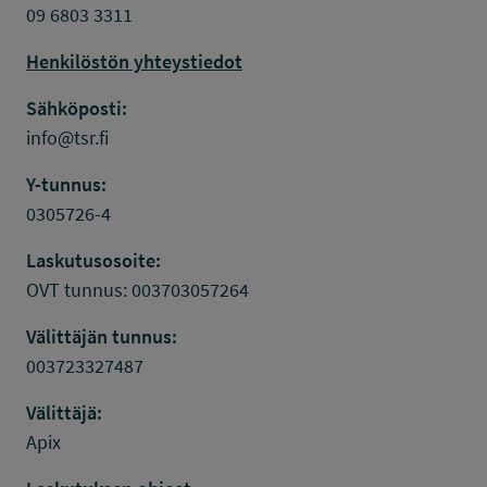
09 6803 3311
Henkilöstön yhteystiedot
Sähköposti:
info@tsr.fi
Y-tunnus:
0305726-4
Laskutusosoite:
OVT tunnus: 003703057264
Välittäjän tunnus:
003723327487
Välittäjä:
Apix