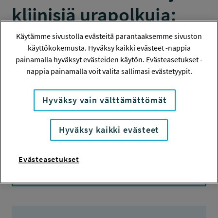
kliinisiä urapolkuja:
tuottavuutta sekä veto-
Käytämme sivustolla evästeitä parantaaksemme sivuston
käyttökokemusta. Hyväksy kaikki evästeet -nappia
ja pitovoimaa sote-
painamalla hyväksyt evästeiden käytön. Evästeasetukset -
nappia painamalla voit valita sallimasi evästetyypit.
alalle
Hyväksy vain välttämättömät
TUTKIMUS
Hyväksy kaikki evästeet
Hanketiedot
Evästeasetukset
Tiivistelmä