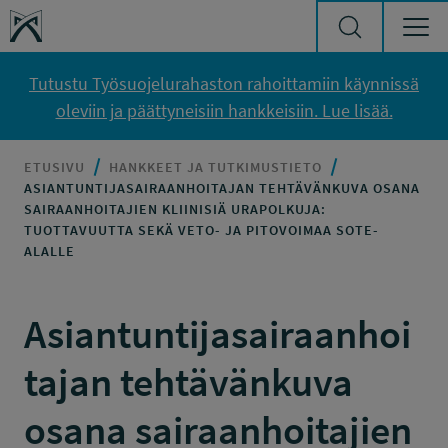
Siirry sisältöön
Työsuojelurahasto
Tutustu Työsuojelurahaston rahoittamiin käynnissä
oleviin ja päättyneisiin hankkeisiin. Lue lisää.
ETUSIVU
HANKKEET JA TUTKIMUSTIETO
ASIANTUNTIJASAIRAANHOITAJAN TEHTÄVÄNKUVA OSANA
SAIRAANHOITAJIEN KLIINISIÄ URAPOLKUJA:
TUOTTAVUUTTA SEKÄ VETO- JA PITOVOIMAA SOTE-
ALALLE
Asiantuntijasairaanhoi
tajan tehtävänkuva
osana sairaanhoitajien