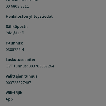
09 6803 3311
Henkilöstön yhteystiedot
Sähköposti:
info@tsr.fi
Y-tunnus:
0305726-4
Laskutusosoite:
OVT tunnus: 003703057264
Välittäjän tunnus:
003723327487
Välittäjä:
Apix