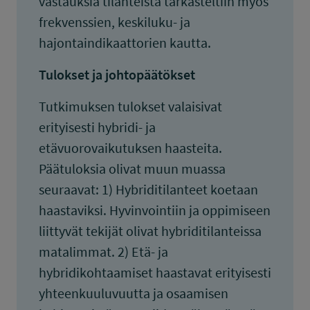
vastauksia tilanteista tarkasteltiin myös
frekvenssien, keskiluku- ja
hajontaindikaattorien kautta.
Tulokset ja johtopäätökset
Tutkimuksen tulokset valaisivat
erityisesti hybridi- ja
etävuorovaikutuksen haasteita.
Päätuloksia olivat muun muassa
seuraavat: 1) Hybriditilanteet koetaan
haastaviksi. Hyvinvointiin ja oppimiseen
liittyvät tekijät olivat hybriditilanteissa
matalimmat. 2) Etä- ja
hybridikohtaamiset haastavat erityisesti
yhteenkuuluvuutta ja osaamisen