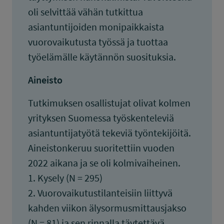
oli selvittää vähän tutkittua
asiantuntijoiden monipaikkaista
vuorovaikutusta työssä ja tuottaa
työelämälle käytännön suosituksia.
Aineisto
Tutkimuksen osallistujat olivat kolmen
yrityksen Suomessa työskenteleviä
asiantuntijatyötä tekeviä työntekijöitä.
Aineistonkeruu suoritettiin vuoden
2022 aikana ja se oli kolmivaiheinen.
1. Kysely (N = 295)
2. Vuorovaikutustilanteisiin liittyvä
kahden viikon älysormusmittausjakso
(N = 81) ja sen rinnalla täytettävä