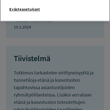
KOKONAISKUSTANNUKSET
Evästeasetukset
206 950 euroa
TULOKSET VALMISTUNEET
19.1.2024
Tiivistelmä
Tutkimus tarkastelee virittyneisyyttä ja
tunnetiloja etänä ja kasvotusten
tapahtuvissa asiantuntijoiden
ryhmätyötilanteissa. Lisäksi verrataan
etänä ja kasvotusten toteutettujen
ryhmätyötilanteiden tavoitteiden