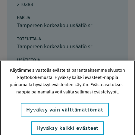
210388
HAKIJA
Tampereen korkeakoulusäätiö sr
TOTEUTTAJA
Tampereen korkeakoulusäätiö sr
LISÄTIETOJA
Petri Nokelainen
Käytämme sivustolla evästeitä parantaaksemme sivuston
petri.nokelainen@tuni.fi
käyttökokemusta. Hyväksy kaikki evästeet -nappia
painamalla hyväksyt evästeiden käytön. Evästeasetukset -
TOTEUTUSAIKA
nappia painamalla voit valita sallimasi evästetyypit.
1.1.2022 - 31.12.2023
Hyväksy vain välttämättömät
TYÖSUOJELURAHASTON PÄÄTÖS
30.11.2021
150 000 euroa
Hyväksy kaikki evästeet