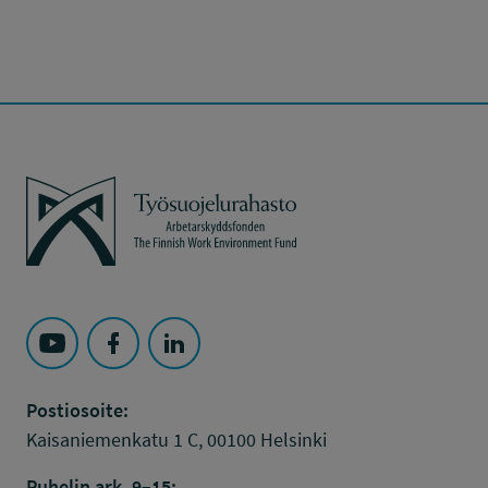
Työsuojelurahasto
Seuraa Työsuojelurahasto kohteessa: YouTube
Seuraa Työsuojelurahasto kohteessa: Faceboo
Seuraa Työsuojelurahasto kohteessa: L
Postiosoite:
Kaisaniemenkatu 1 C, 00100 Helsinki
Puhelin ark. 9–15: