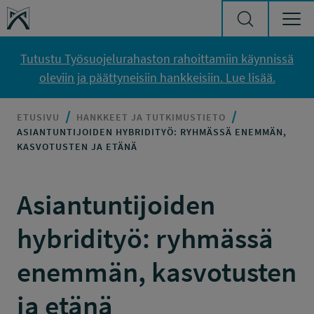
Siirry sisältöön
Työsuojelurahasto
Tutustu Työsuojelurahaston rahoittamiin käynnissä
oleviin ja päättyneisiin hankkeisiin. Lue lisää.
ETUSIVU
HANKKEET JA TUTKIMUSTIETO
ASIANTUNTIJOIDEN HYBRIDITYÖ: RYHMÄSSÄ ENEMMÄN,
KASVOTUSTEN JA ETÄNÄ
Asiantuntijoiden
hybridityö: ryhmässä
enemmän, kasvotusten
ja etänä