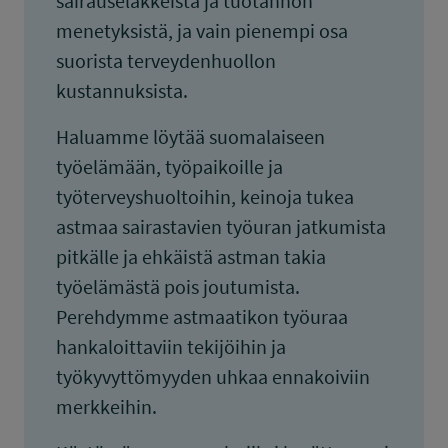
sairauseläkkeistä ja tuotannon
menetyksistä, ja vain pienempi osa
suorista terveydenhuollon
kustannuksista.
Haluamme löytää suomalaiseen
työelämään, työpaikoille ja
työterveyshuoltoihin, keinoja tukea
astmaa sairastavien työuran jatkumista
pitkälle ja ehkäistä astman takia
työelämästä pois joutumista.
Perehdymme astmaatikon työuraa
hankaloittaviin tekijöihin ja
työkyvyttömyyden uhkaa ennakoiviin
merkkeihin.