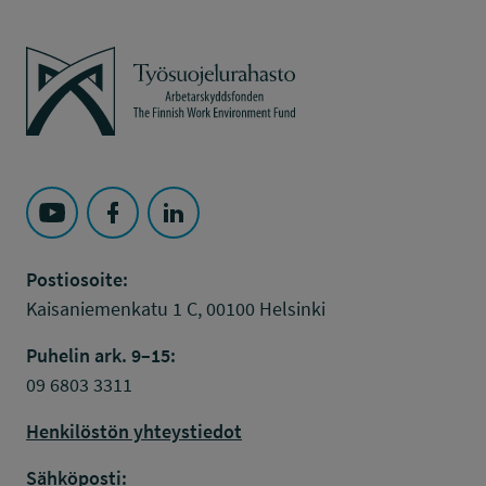
Työsuojelurahasto
Seuraa Työsuojelurahasto kohteessa: YouTube
Seuraa Työsuojelurahasto kohteessa: Faceboo
Seuraa Työsuojelurahasto kohteessa: L
Postiosoite:
Kaisaniemenkatu 1 C, 00100 Helsinki
Puhelin ark. 9–15:
09 6803 3311
Henkilöstön yhteystiedot
Sähköposti: