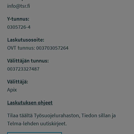
info@tsr.fi
Y-tunnus:
0305726-4
Laskutusosoite:
OVT tunnus: 003703057264
Välittäjän tunnus:
003723327487
Välittäjä:
Apix
Laskutuksen ohjeet
Tilaa täältä Työsuojelurahaston, Tiedon sillan ja
Telma-lehden uutiskirjeet.