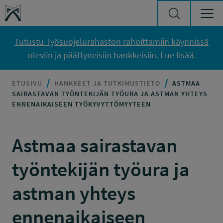
Siirry sisältöön
Työsuojelurahasto
Tutustu Työsuojelurahaston rahoittamiin käynnissä
oleviin ja päättyneisiin hankkeisiin. Lue lisää.
ETUSIVU
HANKKEET JA TUTKIMUSTIETO
ASTMAA
SAIRASTAVAN TYÖNTEKIJÄN TYÖURA JA ASTMAN YHTEYS
ENNENAIKAISEEN TYÖKYVYTTÖMYYTEEN
Astmaa sairastavan
työntekijän työura ja
astman yhteys
ennenaikaiseen