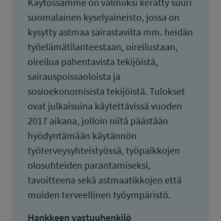
Käytössämme on valmiiksi kerätty suuri
suomalainen kyselyaineisto, jossa on
kysytty astmaa sairastavilta mm. heidän
työelämätilanteestaan, oireilustaan,
oireilua pahentavista tekijöistä,
sairauspoissaoloista ja
sosioekonomisista tekijöistä. Tulokset
ovat julkaisuina käytettävissä vuoden
2017 aikana, jolloin niitä päästään
hyödyntämään käytännön
työterveysyhteistyössä, työpaikkojen
olosuhteiden parantamiseksi,
tavoitteena sekä astmaatikkojen että
muiden terveellinen työympäristö.
Hankkeen vastuuhenkilö