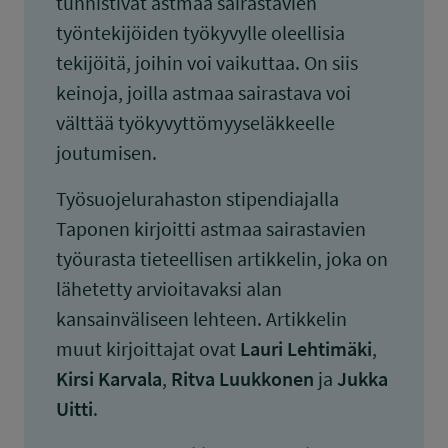
tunnistivat astmaa sairastavien
työntekijöiden työkyvylle oleellisia
tekijöitä, joihin voi vaikuttaa. On siis
keinoja, joilla astmaa sairastava voi
välttää työkyvyttömyyseläkkeelle
joutumisen.
Työsuojelurahaston stipendiajalla
Taponen kirjoitti astmaa sairastavien
työurasta tieteellisen artikkelin, joka on
lähetetty arvioitavaksi alan
kansainväliseen lehteen. Artikkelin
muut kirjoittajat ovat
Lauri Lehtimäki
,
Kirsi Karvala
,
Ritva Luukkonen
ja
Jukka
Uitti
.