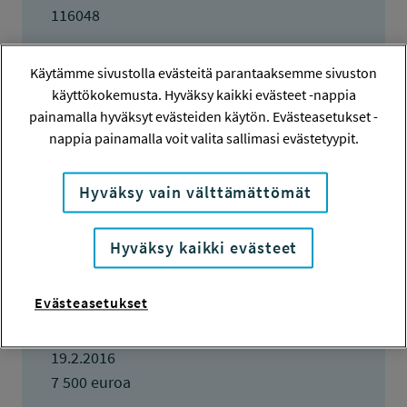
116048
HAKIJA
Käytämme sivustolla evästeitä parantaaksemme sivuston
Saara Taponen
käyttökokemusta. Hyväksy kaikki evästeet -nappia
painamalla hyväksyt evästeiden käytön. Evästeasetukset -
TOTEUTTAJA
nappia painamalla voit valita sallimasi evästetyypit.
Saara Taponen
LISÄTIETOJA
Hyväksy vain välttämättömät
Saara Taponen
saara.taponen@kolumbus.fi
Hyväksy kaikki evästeet
TOTEUTUSAIKA
1.4.2016 - 31.3.2017
Evästeasetukset
TYÖSUOJELURAHASTON PÄÄTÖS
19.2.2016
7 500 euroa