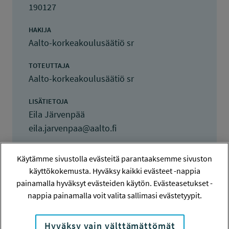
190127
HAKIJA
Aalto-korkeakoulusäätiö sr
TOTEUTTAJA
Aalto-korkeakoulusäätiö sr
LISÄTIETOJA
Eila Järvenpää
eila.jarvenpaa@aalto.fi
TOTEUTUSAIKA
Käytämme sivustolla evästeitä parantaaksemme sivuston
1.5.2019 - 31.12.2020
käyttökokemusta. Hyväksy kaikki evästeet -nappia
painamalla hyväksyt evästeiden käytön. Evästeasetukset -
TYÖSUOJELURAHASTON PÄÄTÖS
nappia painamalla voit valita sallimasi evästetyypit.
28.5.2019
120 000 euroa
Hyväksy vain välttämättömät