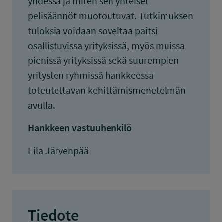
yhdessä ja miten sen yhteiset
pelisäännöt muotoutuvat. Tutkimuksen
tuloksia voidaan soveltaa paitsi
osallistuvissa yrityksissä, myös muissa
pienissä yrityksissä sekä suurempien
yritysten ryhmissä hankkeessa
toteutettavan kehittämismenetelmän
avulla.
Hankkeen vastuuhenkilö
Eila Järvenpää
Tiedote