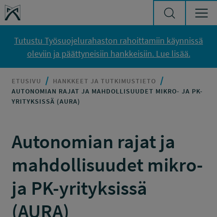
Siirry sisältöön
Työsuojelurahasto
Tutustu Työsuojelurahaston rahoittamiin käynnissä
oleviin ja päättyneisiin hankkeisiin. Lue lisää.
ETUSIVU
HANKKEET JA TUTKIMUSTIETO
AUTONOMIAN RAJAT JA MAHDOLLISUUDET MIKRO- JA PK-
YRITYKSISSÄ (AURA)
Autonomian rajat ja
mahdollisuudet mikro-
ja PK-yrityksissä
(AURA)