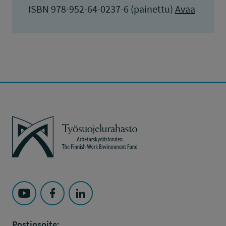
ISBN 978-952-64-0237-6 (painettu)
Avaa
Työsuojelurahasto
Seuraa Työsuojelurahasto kohteessa: YouTube
Seuraa Työsuojelurahasto kohteessa: Faceboo
Seuraa Työsuojelurahasto kohteessa: L
Postiosoite: