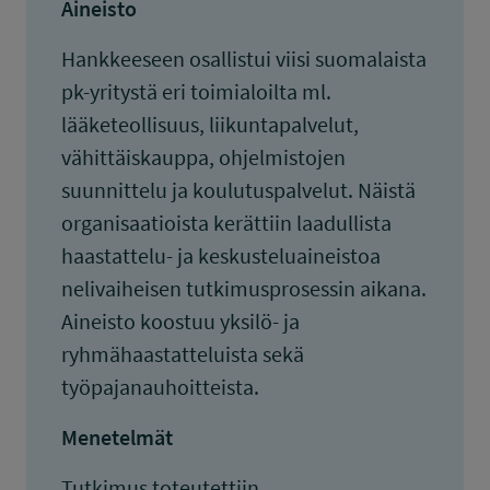
Aineisto
Hankkeeseen osallistui viisi suomalaista
pk-yritystä eri toimialoilta ml.
lääketeollisuus, liikuntapalvelut,
vähittäiskauppa, ohjelmistojen
suunnittelu ja koulutuspalvelut. Näistä
organisaatioista kerättiin laadullista
haastattelu- ja keskusteluaineistoa
nelivaiheisen tutkimusprosessin aikana.
Aineisto koostuu yksilö- ja
ryhmähaastatteluista sekä
työpajanauhoitteista.
Menetelmät
Tutkimus toteutettiin