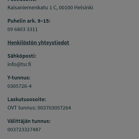
Kaisaniemenkatu 1 C, 00100 Helsinki
Puhelin ark. 9–15:
09 6803 3311
Henkilöstön yhteystiedot
Sähköposti:
info@tsr.fi
Y-tunnus:
0305726-4
Laskutusosoite:
OVT tunnus: 003703057264
Välittäjän tunnus:
003723327487