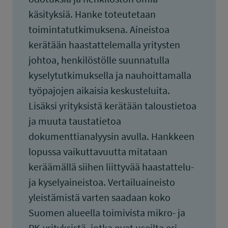
käsityksiä. Hanke toteutetaan
toimintatutkimuksena. Aineistoa
kerätään haastattelemalla yritysten
johtoa, henkilöstölle suunnatulla
kyselytutkimuksella ja nauhoittamalla
työpajojen aikaisia keskusteluita.
Lisäksi yrityksistä kerätään taloustietoa
ja muuta taustatietoa
dokumenttianalyysin avulla. Hankkeen
lopussa vaikuttavuutta mitataan
keräämällä siihen liittyvää haastattelu-
ja kyselyaineistoa. Vertailuaineisto
yleistämistä varten saadaan koko
Suomen alueella toimivista mikro- ja
PK-yrityksistä, jotka ovat useilta eri