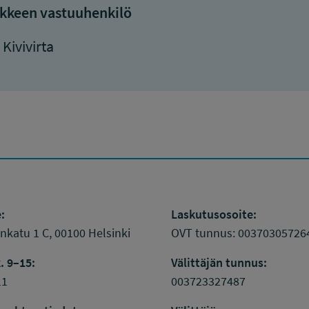
kkeen vastuuhenkilö
 Kivivirta
:
Laskutusosoite:
katu 1 C, 00100 Helsinki
OVT tunnus: 00370305726
. 9–15:
Välittäjän tunnus:
11
003723327487