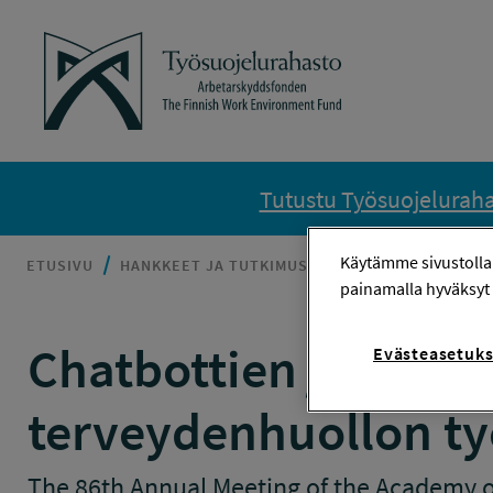
Siirry sisältöön
Työsuojelurahasto
Tutustu Työsuojelurahas
Käytämme sivustolla
ETUSIVU
HANKKEET JA TUTKIMUSTIETO
CHATBOTTIEN 
painamalla hyväksyt 
Chatbottien ja etäpa
Evästeasetuks
terveydenhuollon t
The 86th Annual Meeting of the Academy o