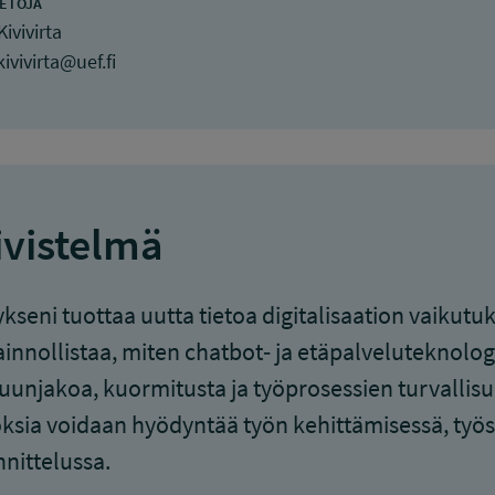
IETOJA
Kivivirta
kivivirta@uef.fi
ivistelmä
ykseni tuottaa uutta tietoa digitalisaation vaikut
innollistaa, miten chatbot‑ ja etäpalveluteknolo
uunjakoa, kuormitusta ja työprosessien turvallisu
ksia voidaan hyödyntää työn kehittämisessä, työsu
nittelussa.