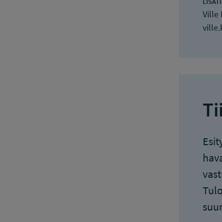
LISÄT
Ville 
ville.
Ti
Esit
hava
vast
Tulo
suun