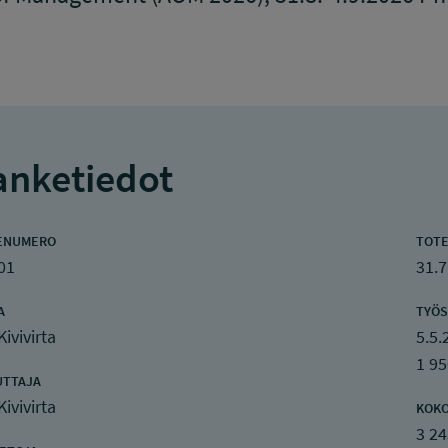
nketiedot
ENUMERO
TOTE
01
31.7
A
TYÖS
Kivivirta
5.5.
1 95
UTTAJA
Kivivirta
KOK
3 24