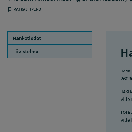
MATKASTIPENDI
Hanketiedot
Ha
Tiivistelmä
HANK
2603
HAKIJ
Ville 
TOTE
Ville 