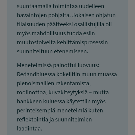
suuntaamalla toimintaa uudelleen
havaintojen pohjalta. Jokaisen ohjatun
tilaisuuden päätteeksi osallistujilla oli
myös mahdollisuus tuoda esiin
muutostoiveita kehittämisprosessin
suunniteltuun etenemiseen.
Menetelmissä painottui luovuus:
Redandbluessa kokeiltiin muun muassa
pienoismallien rakentamista,
roolinottoa, kuvakiteytyksiä – mutta
hankkeen kuluessa käytettiin myös
perinteisempiä menetelmiä kuten
reflektointia ja suunnitelmien
laadintaa.