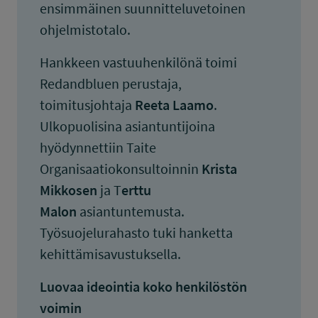
ensimmäinen suunnitteluvetoinen
ohjelmistotalo.
Hankkeen vastuuhenkilönä toimi
Redandbluen perustaja,
toimitusjohtaja
Reeta Laamo
.
Ulkopuolisina asiantuntijoina
hyödynnettiin Taite
Organisaatiokonsultoinnin
Krista
Mikkosen
ja T
erttu
Malon
asiantuntemusta.
Työsuojelurahasto tuki hanketta
kehittämisavustuksella.
Luovaa ideointia koko henkilöstön
voimin