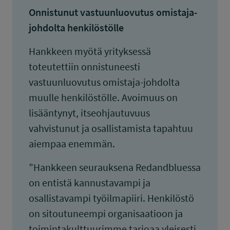
Onnistunut vastuunluovutus omistaja-
johdolta henkilöstölle
Hankkeen myötä yrityksessä
toteutettiin onnistuneesti
vastuunluovutus omistaja-johdolta
muulle henkilöstölle. Avoimuus on
lisääntynyt, itseohjautuvuus
vahvistunut ja osallistamista tapahtuu
aiempaa enemmän.
”Hankkeen seurauksena Redandbluessa
on entistä kannustavampi ja
osallistavampi työilmapiiri. Henkilöstö
on sitoutuneempi organisaatioon ja
toimintakulttuurimme tarjoaa yleisesti