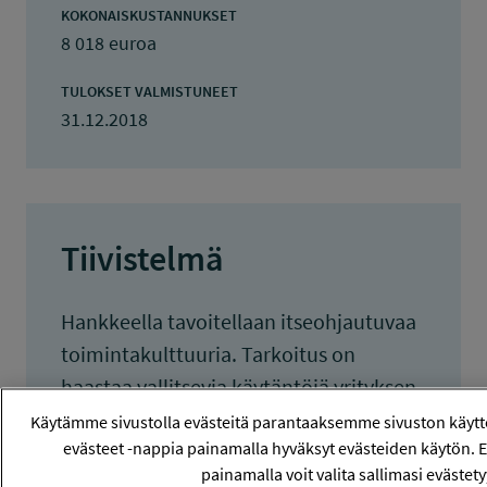
KOKONAISKUSTANNUKSET
8 018 euroa
TULOKSET VALMISTUNEET
31.12.2018
Tiivistelmä
Hankkeella tavoitellaan itseohjautuvaa
toimintakulttuuria. Tarkoitus on
haastaa vallitsevia käytäntöjä yrityksen
kasvattaessa henkilöstömääräänsä
Käytämme sivustolla evästeitä parantaaksemme sivuston käyt
evästeet -nappia painamalla hyväksyt evästeiden käytön. 
merkittävästi. Hankkeen tuloksena
painamalla voit valita sallimasi evästety
työilmapiiri muotoutuu osallistavaksi ja