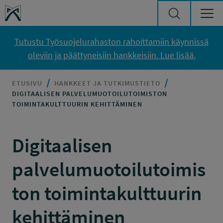
Siirry sisältöön
Työsuojelurahasto
Tutustu Työsuojelurahaston rahoittamiin käynnissä
oleviin ja päättyneisiin hankkeisiin. Lue lisää.
ETUSIVU
HANKKEET JA TUTKIMUSTIETO
DIGITAALISEN PALVELUMUOTOILUTOIMISTON
TOIMINTAKULTTUURIN KEHITTÄMINEN
Digitaalisen
palvelumuotoilutoimis
ton toimintakulttuurin
kehittäminen