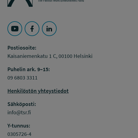
Seuraa Työsuojelurahasto kohteessa: YouTube
Seuraa Työsuojelurahasto kohteessa: Faceboo
Seuraa Työsuojelurahasto kohteessa: L
Postiosoite:
Kaisaniemenkatu 1 C, 00100 Helsinki
Puhelin ark. 9–15:
09 6803 3311
Henkilöstön yhteystiedot
Sähköposti:
info@tsr.fi
Y-tunnus:
0305726-4