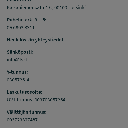
Kaisaniemenkatu 1 C, 00100 Helsinki
Puhelin ark. 9–15:
09 6803 3311
Henkilöstön yhteystiedot
Sähköposti:
info@tsr.fi
Y-tunnus:
0305726-4
Laskutusosoite:
OVT tunnus: 003703057264
Välittäjän tunnus:
003723327487