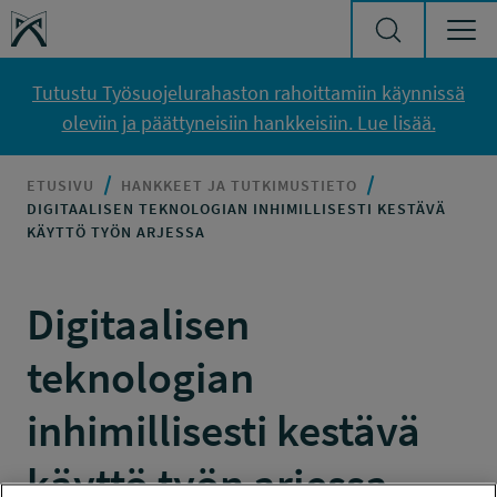
Siirry sisältöön
Työsuojelurahasto
Tutustu Työsuojelurahaston rahoittamiin käynnissä
oleviin ja päättyneisiin hankkeisiin. Lue lisää.
ETUSIVU
HANKKEET JA TUTKIMUSTIETO
DIGITAALISEN TEKNOLOGIAN INHIMILLISESTI KESTÄVÄ
KÄYTTÖ TYÖN ARJESSA
Digitaalisen
teknologian
inhimillisesti kestävä
käyttö työn arjessa