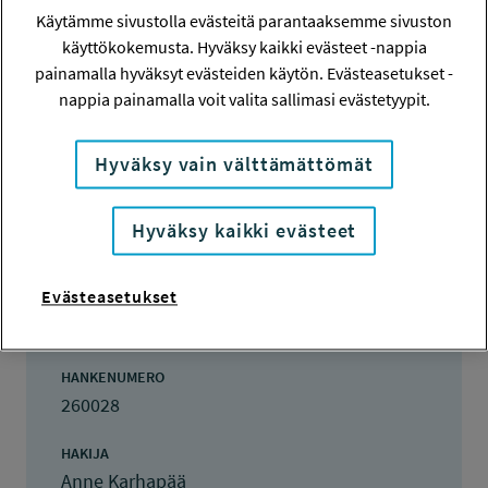
Käytämme sivustolla evästeitä parantaaksemme sivuston
POST DOC -TUTKIMUSSTIPENDI
käyttökokemusta. Hyväksy kaikki evästeet -nappia
painamalla hyväksyt evästeiden käytön. Evästeasetukset -
nappia painamalla voit valita sallimasi evästetyypit.
Hanketiedot
Hyväksy vain välttämättömät
Tiivistelmä
Hyväksy kaikki evästeet
Evästeasetukset
Hanketiedot
HANKENUMERO
260028
HAKIJA
Anne Karhapää