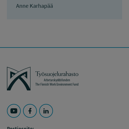
Anne Karhapää
Työsuojelurahasto
Seuraa Työsuojelurahasto kohteessa: YouTube
Seuraa Työsuojelurahasto kohteessa: Faceboo
Seuraa Työsuojelurahasto kohteessa: L
Postiosoite: