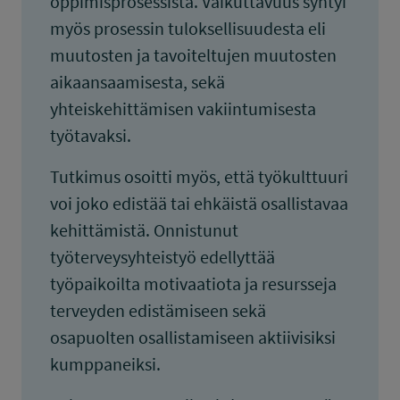
oppimisprosessista. Vaikuttavuus syntyi
myös prosessin tuloksellisuudesta eli
muutosten ja tavoiteltujen muutosten
aikaansaamisesta, sekä
yhteiskehittämisen vakiintumisesta
työtavaksi.
Tutkimus osoitti myös, että työkulttuuri
voi joko edistää tai ehkäistä osallistavaa
kehittämistä. Onnistunut
työterveysyhteistyö edellyttää
työpaikoilta motivaatiota ja resursseja
terveyden edistämiseen sekä
osapuolten osallistamiseen aktiivisiksi
kumppaneiksi.