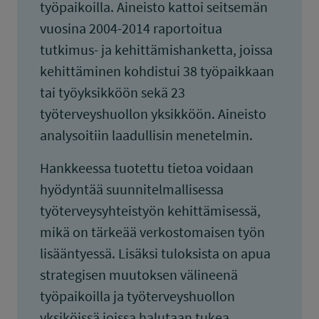
työpaikoilla. Aineisto kattoi seitsemän
vuosina 2004-2014 raportoitua
tutkimus- ja kehittämishanketta, joissa
kehittäminen kohdistui 38 työpaikkaan
tai työyksikköön sekä 23
työterveyshuollon yksikköön. Aineisto
analysoitiin laadullisin menetelmin.
Hankkeessa tuotettu tietoa voidaan
hyödyntää suunnitelmallisessa
työterveysyhteistyön kehittämisessä,
mikä on tärkeää verkostomaisen työn
lisääntyessä. Lisäksi tuloksista on apua
strategisen muutoksen välineenä
työpaikoilla ja työterveyshuollon
yksiköissä joissa halutaan tukea