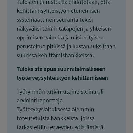
Tulosten perusteella ehdotetaan, että
kehittämisyhteistyön etenemisen
systemaattinen seuranta tekisi
näkyväksi toimintatapojen ja yhteisen
oppimisen vaiheita ja olisi erityisen
perusteltua pitkissä ja kustannuksiltaan
suurissa kehittämishankkeissa.
Tuloksista apua suunnitelmalliseen
työterveysyhteistyön kehittämiseen
Työryhmän tutkimusaineistoina oli
arviointiraportteja
Työterveyslaitoksessa aiemmin
toteutetuista hankkeista, joissa
tarkasteltiin terveyden edistämistä