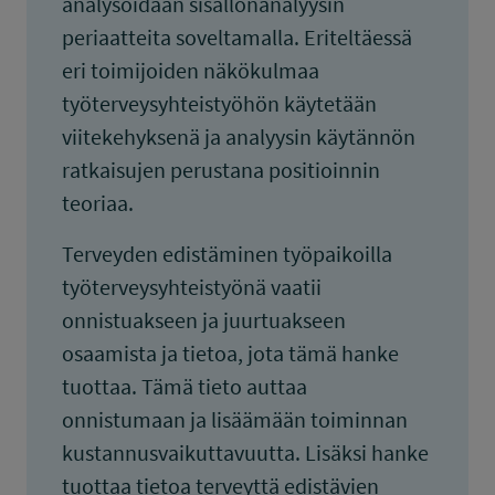
analysoidaan sisällönanalyysin
periaatteita soveltamalla. Eriteltäessä
eri toimijoiden näkökulmaa
työterveysyhteistyöhön käytetään
viitekehyksenä ja analyysin käytännön
ratkaisujen perustana positioinnin
teoriaa.
Terveyden edistäminen työpaikoilla
työterveysyhteistyönä vaatii
onnistuakseen ja juurtuakseen
osaamista ja tietoa, jota tämä hanke
tuottaa. Tämä tieto auttaa
onnistumaan ja lisäämään toiminnan
kustannusvaikuttavuutta. Lisäksi hanke
tuottaa tietoa terveyttä edistävien