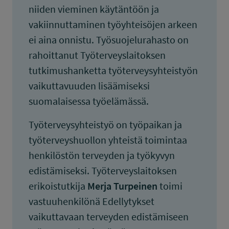
niiden vieminen käytäntöön ja
vakiinnuttaminen työyhteisöjen arkeen
ei aina onnistu. Työsuojelurahasto on
rahoittanut Työterveyslaitoksen
tutkimushanketta työterveysyhteistyön
vaikuttavuuden lisäämiseksi
suomalaisessa työelämässä.
Työterveysyhteistyö on työpaikan ja
työterveyshuollon yhteistä toimintaa
henkilöstön terveyden ja työkyvyn
edistämiseksi. Työterveyslaitoksen
erikoistutkija
Merja Turpeinen
toimi
vastuuhenkilönä Edellytykset
vaikuttavaan terveyden edistämiseen