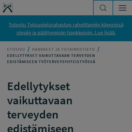
Siirry sisältöön
Työsuojelurahasto
Tutustu Työsuojelurahaston rahoittamiin käynnissä
oleviin ja päättyneisiin hankkeisiin. Lue lisää.
ETUSIVU
HANKKEET JA TUTKIMUSTIETO
EDELLYTYKSET VAIKUTTAVAAN TERVEYDEN
EDISTÄMISEEN TYÖTERVEYSYHTEISTYÖSSÄ
Edellytykset
vaikuttavaan
terveyden
edistämiseen