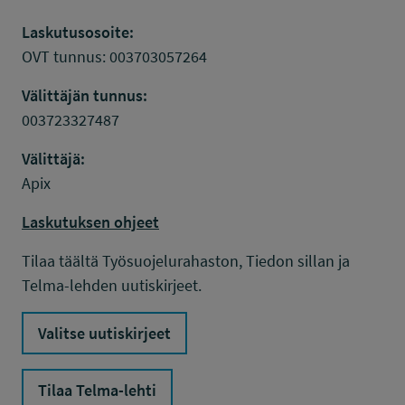
Laskutusosoite:
OVT tunnus: 003703057264
Välittäjän tunnus:
003723327487
Välittäjä:
Apix
Laskutuksen ohjeet
Tilaa täältä Työsuojelurahaston, Tiedon sillan ja
Telma-lehden uutiskirjeet.
Valitse uutiskirjeet
Tilaa Telma-lehti