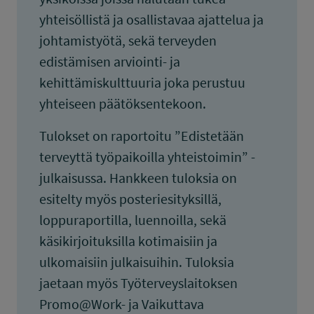
yhteisöllistä ja osallistavaa ajattelua ja
johtamistyötä, sekä terveyden
edistämisen arviointi- ja
kehittämiskulttuuria joka perustuu
yhteiseen päätöksentekoon.
Tulokset on raportoitu ”Edistetään
terveyttä työpaikoilla yhteistoimin” -
julkaisussa. Hankkeen tuloksia on
esitelty myös posteriesityksillä,
loppuraportilla, luennoilla, sekä
käsikirjoituksilla kotimaisiin ja
ulkomaisiin julkaisuihin. Tuloksia
jaetaan myös Työterveyslaitoksen
Promo@Work- ja Vaikuttava