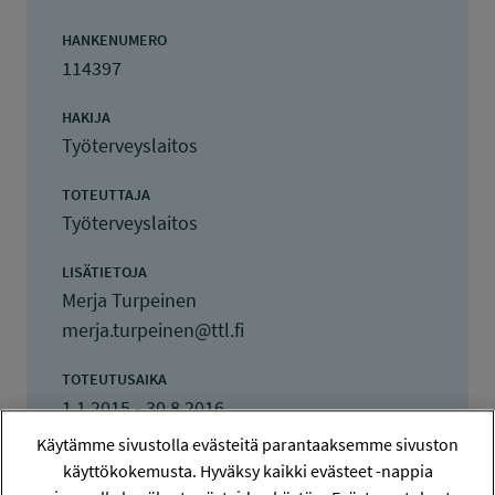
HANKENUMERO
114397
HAKIJA
Työterveyslaitos
TOTEUTTAJA
Työterveyslaitos
LISÄTIETOJA
Merja Turpeinen
merja.turpeinen@ttl.fi
TOTEUTUSAIKA
1.1.2015 - 30.8.2016
Käytämme sivustolla evästeitä parantaaksemme sivuston
TYÖSUOJELURAHASTON PÄÄTÖS
käyttökokemusta. Hyväksy kaikki evästeet -nappia
10.12.2014