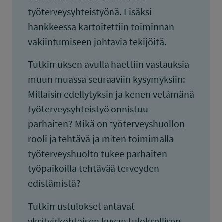
työterveysyhteistyönä. Lisäksi
hankkeessa kartoitettiin toiminnan
vakiintumiseen johtavia tekijöitä.
Tutkimuksen avulla haettiin vastauksia
muun muassa seuraaviin kysymyksiin:
Millaisin edellytyksin ja kenen vetämänä
työterveysyhteistyö onnistuu
parhaiten? Mikä on työterveyshuollon
rooli ja tehtävä ja miten toimimalla
työterveyshuolto tukee parhaiten
työpaikoilla tehtävää terveyden
edistämistä?
Tutkimustulokset antavat
yksityiskohtaisen kuvan tuloksellisen