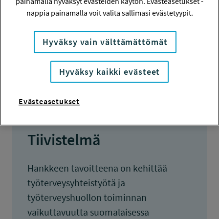
painamalla hyväksyt evästeiden käytön. Evästeasetukset -
40 000 euroa
nappia painamalla voit valita sallimasi evästetyypit.
KOKONAISKUSTANNUKSET
Hyväksy vain välttämättömät
78 696 euroa
TULOKSET VALMISTUNEET
Hyväksy kaikki evästeet
30.8.2016
Evästeasetukset
Tiivistelmä
Hankkeen tavoitteena on kehittää
työterveysyhteistyötä ja
työterveyshuollon toiminnan
vaikuttavuutta suomalaisessa