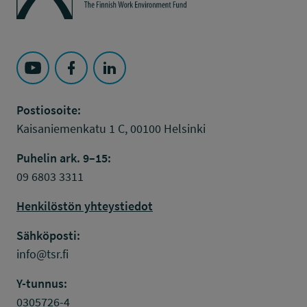
Seuraa Työsuojelurahasto kohteessa: YouTube
Seuraa Työsuojelurahasto kohteessa: Faceboo
Seuraa Työsuojelurahasto kohteessa: L
Postiosoite:
Kaisaniemenkatu 1 C, 00100 Helsinki
Puhelin ark. 9–15:
09 6803 3311
Henkilöstön yhteystiedot
Sähköposti:
info@tsr.fi
Y-tunnus:
0305726-4