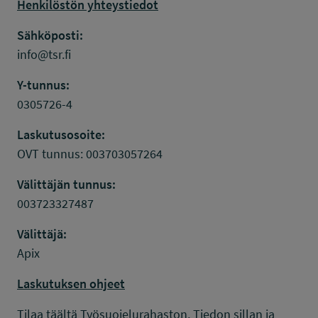
Henkilöstön yhteystiedot
Sähköposti:
info@tsr.fi
Y-tunnus:
0305726-4
Laskutusosoite:
OVT tunnus: 003703057264
Välittäjän tunnus:
003723327487
Välittäjä:
Apix
Laskutuksen ohjeet
Tilaa täältä Työsuojelurahaston, Tiedon sillan ja