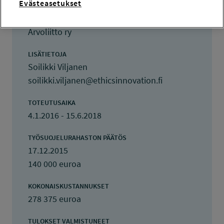
Evästeasetukset
TOTEUTTAJA
Arvoliitto ry
LISÄTIETOJA
Soilikki Viljanen
soilikki.viljanen@ethicsinnovation.fi
TOTEUTUSAIKA
4.1.2016 - 15.6.2018
TYÖSUOJELURAHASTON PÄÄTÖS
17.12.2015
140 000 euroa
KOKONAISKUSTANNUKSET
278 375 euroa
TULOKSET VALMISTUNEET