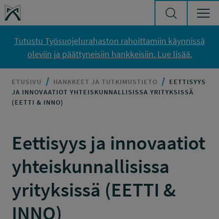
Siirry sisältöön
Työsuojelurahasto
Tutustu Työsuojelurahaston rahoittamiin käynnissä
oleviin ja päättyneisiin hankkeisiin. Lue lisää.
ETUSIVU
HANKKEET JA TUTKIMUSTIETO
EETTISYYS
JA INNOVAATIOT YHTEISKUNNALLISISSA YRITYKSISSÄ
(EETTI & INNO)
Eettisyys ja innovaatiot
yhteiskunnallisissa
yrityksissä (EETTI &
INNO)