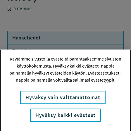
TUTKIMUS
Hanketiedot
Tiivistelmä
Käytämme sivustolla evästeitä parantaaksemme sivuston
käyttökokemusta. Hyväksy kaikki evästeet -nappia
painamalla hyväksyt evästeiden käytön. Evästeasetukset -
nappia painamalla voit valita sallimasi evästetyypit.
Hanketiedot
Hyväksy vain välttämättömät
HANKENUMERO
115429
Hyväksy kaikki evästeet
HAKIJA
Arvoliitto ry