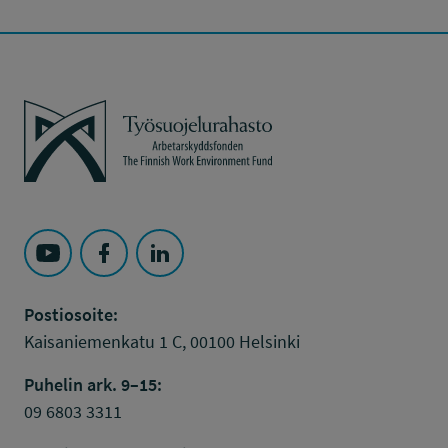
Työsuojelurahasto
Seuraa Työsuojelurahasto kohteessa: YouTube
Seuraa Työsuojelurahasto kohteessa: Faceboo
Seuraa Työsuojelurahasto kohteessa: L
Postiosoite:
Kaisaniemenkatu 1 C, 00100 Helsinki
Puhelin ark. 9–15:
09 6803 3311