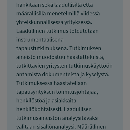
hankitaan sekä laadullisilla että
määrällisillä menetelmillä viidessä
yhteiskunnallisessa yrityksessä.
Laadullinen tutkimus toteutetaan
instrumentaalisena
tapaustutkimuksena. Tutkimuksen
aineisto muodostuu haastatteluista,
tutkittavien yritysten tutkimuskäyttöön
antamista dokumenteista ja kyselystä.
Tutkimuksessa haastatellaan
tapausyrityksen toimitusjohtajaa,
henkilöstöä ja asiakkaita
henkilökohtaisesti. Laadullisen
tutkimusaineiston analyysitavaksi
valitaan sisällönanalyysi. Määrällinen