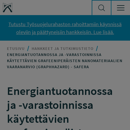
Siirry sisältöön
Työsuojelurahasto
Tutustu Työsuojelurahaston rahoittamiin käynnissä
oleviin ja päättyneisiin hankkeisiin. Lue lisää.
ETUSIVU
HANKKEET JA TUTKIMUSTIETO
ENERGIANTUOTANNOSSA JA -VARASTOINNISSA
KÄYTETTÄVIEN GRAFEENIPERÄISTEN NANOMATERIAALIEN
VAARANARVIO (GRAPHHAZARD) - SAFERA
Energiantuotannossa
ja -varastoinnissa
käytettävien