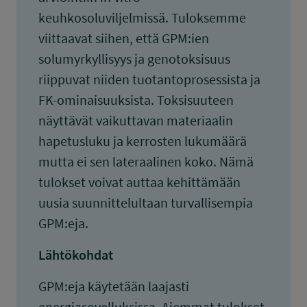
keuhkosoluviljelmissä. Tuloksemme
viittaavat siihen, että GPM:ien
solumyrkyllisyys ja genotoksisuus
riippuvat niiden tuotantoprosessista ja
FK-ominaisuuksista. Toksisuuteen
näyttävät vaikuttavan materiaalin
hapetusluku ja kerrosten lukumäärä
mutta ei sen lateraalinen koko. Nämä
tulokset voivat auttaa kehittämään
uusia suunnittelultaan turvallisempia
GPM:eja.
Lähtökohdat
GPM:eja käytetään laajasti
energiasovelluksissa. Aiemmat tulokset