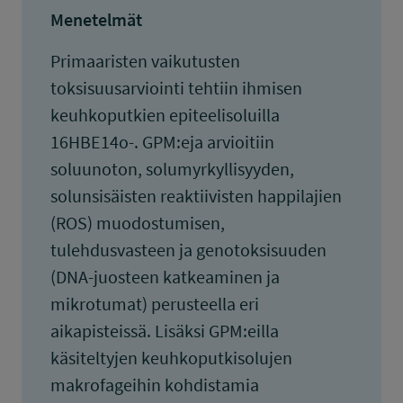
Menetelmät
Primaaristen vaikutusten
toksisuusarviointi tehtiin ihmisen
keuhkoputkien epiteelisoluilla
16HBE14o-. GPM:eja arvioitiin
soluunoton, solumyrkyllisyyden,
solunsisäisten reaktiivisten happilajien
(ROS) muodostumisen,
tulehdusvasteen ja genotoksisuuden
(DNA-juosteen katkeaminen ja
mikrotumat) perusteella eri
aikapisteissä. Lisäksi GPM:eilla
käsiteltyjen keuhkoputkisolujen
makrofageihin kohdistamia