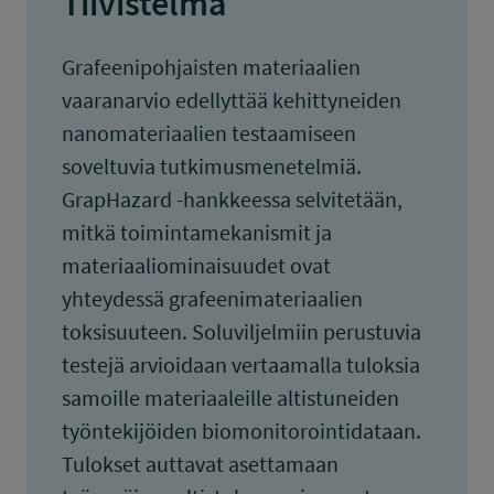
Tiivistelmä
Grafeenipohjaisten materiaalien
vaaranarvio edellyttää kehittyneiden
nanomateriaalien testaamiseen
soveltuvia tutkimusmenetelmiä.
GrapHazard -hankkeessa selvitetään,
mitkä toimintamekanismit ja
materiaaliominaisuudet ovat
yhteydessä grafeenimateriaalien
toksisuuteen. Soluviljelmiin perustuvia
testejä arvioidaan vertaamalla tuloksia
samoille materiaaleille altistuneiden
työntekijöiden biomonitorointidataan.
Tulokset auttavat asettamaan