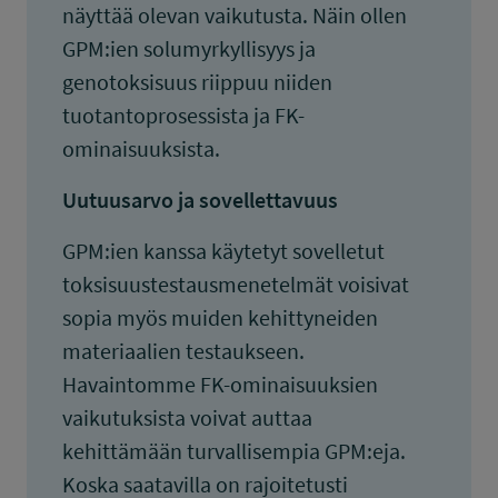
näyttää olevan vaikutusta. Näin ollen
GPM:ien solumyrkyllisyys ja
genotoksisuus riippuu niiden
tuotantoprosessista ja FK-
ominaisuuksista.
Uutuusarvo ja sovellettavuus
GPM:ien kanssa käytetyt sovelletut
toksisuustestausmenetelmät voisivat
sopia myös muiden kehittyneiden
materiaalien testaukseen.
Havaintomme FK-ominaisuuksien
vaikutuksista voivat auttaa
kehittämään turvallisempia GPM:eja.
Koska saatavilla on rajoitetusti