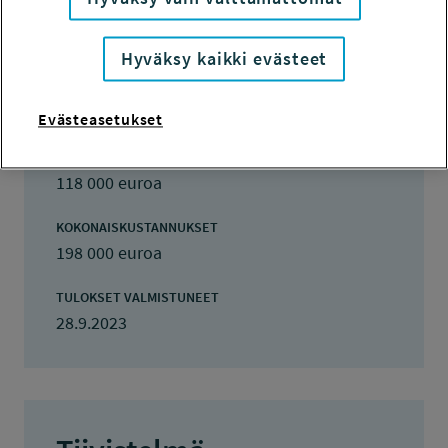
julia.catalan@ttl.fi
Hyväksy kaikki evästeet
TOTEUTUSAIKA
1.1.2021 - 30.8.2023
Evästeasetukset
TYÖSUOJELURAHASTON PÄÄTÖS
20.10.2020
118 000 euroa
KOKONAISKUSTANNUKSET
198 000 euroa
TULOKSET VALMISTUNEET
28.9.2023