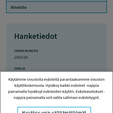
Aineisto
Hanketiedot
HANKENUMERO
200338
HAKIJA
Työterveyslaitos
Käytämme sivustolla evästeitä parantaaksemme sivuston
käyttökokemusta. Hyväksy kaikki evästeet -nappia
TOTEUTTAJA
painamalla hyväksyt evästeiden käytön. Evästeasetukset -
Työterveyslaitos
nappia painamalla voit valita sallimasi evästetyypit.
LISÄTIETOJA
Julia Catalan Rodriguez
Hyväksy vain välttämättömät