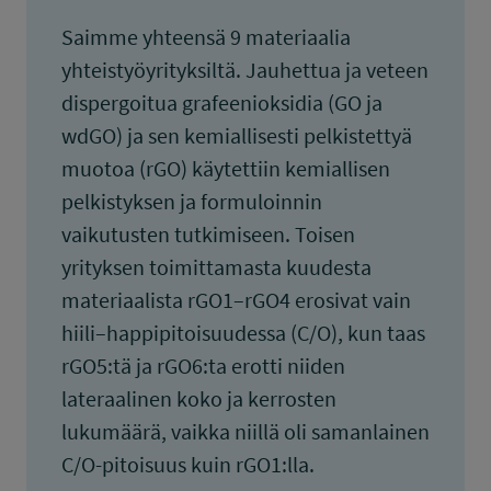
Saimme yhteensä 9 materiaalia
yhteistyöyrityksiltä. Jauhettua ja veteen
dispergoitua grafeenioksidia (GO ja
wdGO) ja sen kemiallisesti pelkistettyä
muotoa (rGO) käytettiin kemiallisen
pelkistyksen ja formuloinnin
vaikutusten tutkimiseen. Toisen
yrityksen toimittamasta kuudesta
materiaalista rGO1–rGO4 erosivat vain
hiili–happipitoisuudessa (C/O), kun taas
rGO5:tä ja rGO6:ta erotti niiden
lateraalinen koko ja kerrosten
lukumäärä, vaikka niillä oli samanlainen
C/O-pitoisuus kuin rGO1:lla.