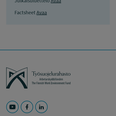
Julkaisuluettelo
Avaa
Factsheet
Avaa
Työsuojelurahasto
Seuraa Työsuojelurahasto kohteessa: YouTube
Seuraa Työsuojelurahasto kohteessa: Faceboo
Seuraa Työsuojelurahasto kohteessa: L