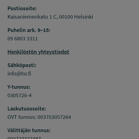
Postiosoite:
Kaisaniemenkatu 1 C, 00100 Helsinki
Puhelin ark. 9–15:
09 6803 3311
Henkilöstön yhteystiedot
Sähköposti:
info@tsr.fi
Y-tunnus:
0305726-4
Laskutusosoite:
OVT tunnus: 003703057264
Välittäjän tunnus:
003723327487