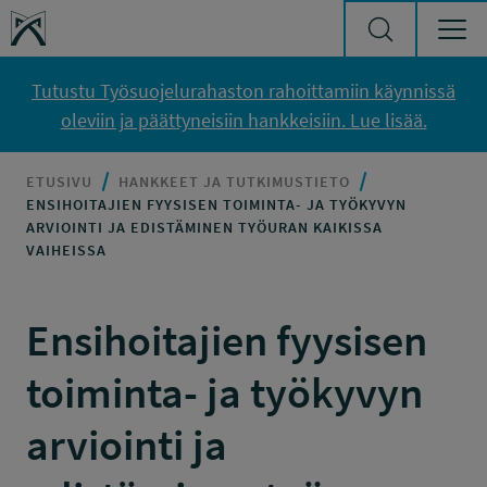
Siirry sisältöön
Työsuojelurahasto
Tutustu Työsuojelurahaston rahoittamiin käynnissä
oleviin ja päättyneisiin hankkeisiin. Lue lisää.
ETUSIVU
HANKKEET JA TUTKIMUSTIETO
ENSIHOITAJIEN FYYSISEN TOIMINTA- JA TYÖKYVYN
ARVIOINTI JA EDISTÄMINEN TYÖURAN KAIKISSA
VAIHEISSA
Ensihoitajien fyysisen
toiminta- ja työkyvyn
arviointi ja