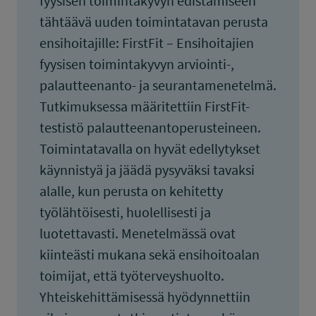
fyysisen toimintakyvyn edistämiseen
tähtäävä uuden toimintatavan perusta
ensihoitajille: FirstFit – Ensihoitajien
fyysisen toimintakyvyn arviointi-,
palautteenanto- ja seurantamenetelmä.
Tutkimuksessa määritettiin FirstFit-
testistö palautteenantoperusteineen.
Toimintatavalla on hyvät edellytykset
käynnistyä ja jäädä pysyväksi tavaksi
alalle, kun perusta on kehitetty
työlähtöisesti, huolellisesti ja
luotettavasti. Menetelmässä ovat
kiinteästi mukana sekä ensihoitoalan
toimijat, että työterveyshuolto.
Yhteiskehittämisessä hyödynnettiin