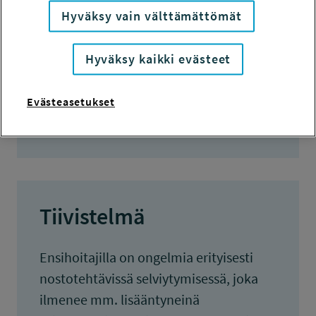
15.4.2019
Hyväksy vain välttämättömät
80 000 euroa
Hyväksy kaikki evästeet
KOKONAISKUSTANNUKSET
143 489 euroa
Evästeasetukset
TULOKSET VALMISTUNEET
13.1.2022
Tiivistelmä
Ensihoitajilla on ongelmia erityisesti
nostotehtävissä selviytymisessä, joka
ilmenee mm. lisääntyneinä