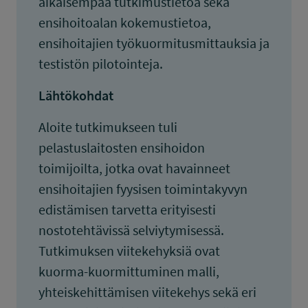
aikaisempaa tutkimustietoa sekä
ensihoitoalan kokemustietoa,
ensihoitajien työkuormitusmittauksia ja
testistön pilotointeja.
Lähtökohdat
Aloite tutkimukseen tuli
pelastuslaitosten ensihoidon
toimijoilta, jotka ovat havainneet
ensihoitajien fyysisen toimintakyvyn
edistämisen tarvetta erityisesti
nostotehtävissä selviytymisessä.
Tutkimuksen viitekehyksiä ovat
kuorma-kuormittuminen malli,
yhteiskehittämisen viitekehys sekä eri