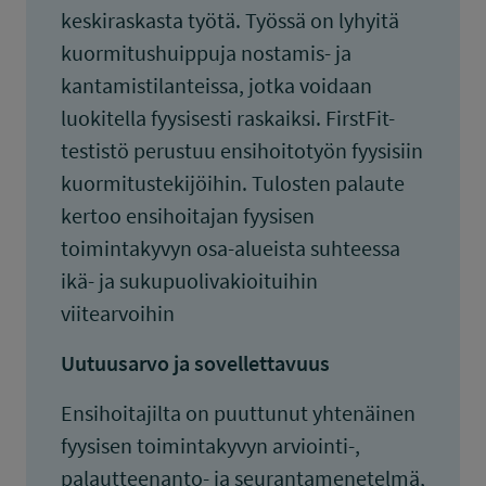
keskiraskasta työtä. Työssä on lyhyitä
kuormitushuippuja nostamis- ja
kantamistilanteissa, jotka voidaan
luokitella fyysisesti raskaiksi. FirstFit-
testistö perustuu ensihoitotyön fyysisiin
kuormitustekijöihin. Tulosten palaute
kertoo ensihoitajan fyysisen
toimintakyvyn osa-alueista suhteessa
ikä- ja sukupuolivakioituihin
viitearvoihin
Uutuusarvo ja sovellettavuus
Ensihoitajilta on puuttunut yhtenäinen
fyysisen toimintakyvyn arviointi-,
palautteenanto- ja seurantamenetelmä,