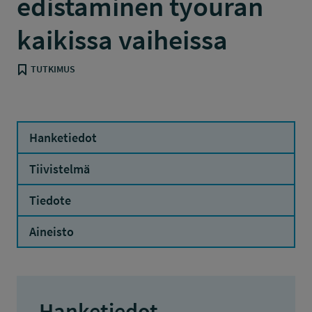
edistäminen työuran
kaikissa vaiheissa
TUTKIMUS
Hanketiedot
Tiivistelmä
Tiedote
Aineisto
Hanketiedot