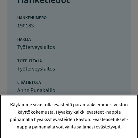
HANKENUMERO
190183
HAKIJA
Työterveyslaitos
TOTEUTTAJA
Työterveyslaitos
LISÄTIETOJA
Anne Punakallio
anne.punakallio@ttl.fi
Käytämme sivustolla evästeitä parantaaksemme sivuston
käyttökokemusta. Hyväksy kaikki evästeet -nappia
TOTEUTUSAIKA
painamalla hyväksyt evästeiden käytön. Evästeasetukset -
1.11.2019 - 31.12.2021
nappia painamalla voit valita sallimasi evästetyypit.
TYÖSUOJELURAHASTON PÄÄTÖS