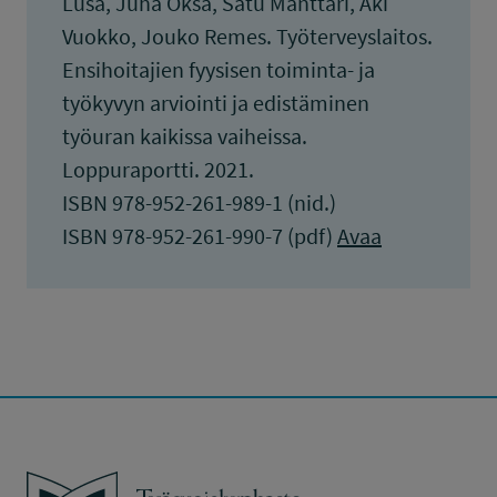
Lusa, Juha Oksa, Satu Mänttäri, Aki
Vuokko, Jouko Remes. Työterveyslaitos.
Ensihoitajien fyysisen toiminta- ja
työkyvyn arviointi ja edistäminen
työuran kaikissa vaiheissa.
Loppuraportti. 2021.
ISBN 978-952-261-989-1 (nid.)
ISBN 978-952-261-990-7 (pdf)
Avaa
Työsuojelurahasto