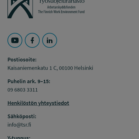
Seuraa Työsuojelurahasto kohteessa: YouTube
Seuraa Työsuojelurahasto kohteessa: Faceboo
Seuraa Työsuojelurahasto kohteessa: L
Postiosoite:
Kaisaniemenkatu 1 C, 00100 Helsinki
Puhelin ark. 9–15:
09 6803 3311
Henkilöstön yhteystiedot
Sähköposti:
info@tsr.fi
Y-tunnus: