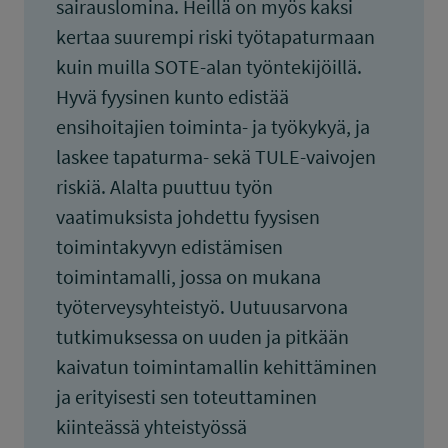
sairauslomina. Heillä on myös kaksi
kertaa suurempi riski työtapaturmaan
kuin muilla SOTE-alan työntekijöillä.
Hyvä fyysinen kunto edistää
ensihoitajien toiminta- ja työkykyä, ja
laskee tapaturma- sekä TULE-vaivojen
riskiä. Alalta puuttuu työn
vaatimuksista johdettu fyysisen
toimintakyvyn edistämisen
toimintamalli, jossa on mukana
työterveysyhteistyö. Uutuusarvona
tutkimuksessa on uuden ja pitkään
kaivatun toimintamallin kehittäminen
ja erityisesti sen toteuttaminen
kiinteässä yhteistyössä