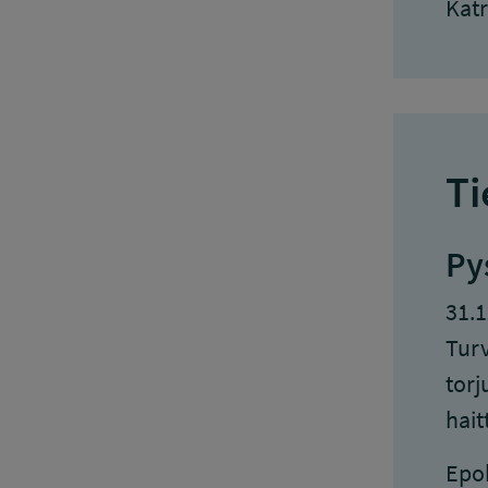
Kat
Ti
Py
31.1
Turv
torj
hait
Epok