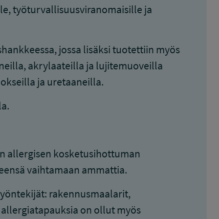
le, työturvallisuusviranomaisille ja
shankkeessa, jossa lisäksi tuotettiin myös
eilla, akrylaateilla ja lujitemuoveilla
seilla ja uretaaneilla.
a.
sen allergisen kosketusihottuman
yleensä vaihtamaan ammattia.
työntekijät: rakennusmaalarit,
on allergiatapauksia on ollut myös