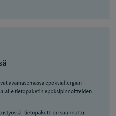
sä
 ovat avainasemassa epoksiallergian
alalle tietopaketin epoksipinnoitteiden
ustyössä -tietopaketti on suunnattu