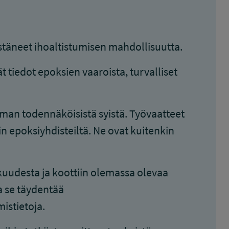
stäneet ihoaltistumisen mahdollisuutta.
ät tiedot epoksien vaaroista, turvalliset
uman todennäköisistä syistä. Työvaatteet
n epoksiyhdisteiltä. Ne ovat kuitenkin
kuudesta ja koottiin olemassa olevaa
ja se täydentää
istietoja.