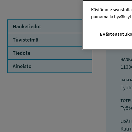
Käytämme sivustolla
painamalla hyväksyt 
Hanketiedot
Evästeasetuks
Ha
Tiivistelmä
Tiedote
HANK
Aineisto
1130
HAKIJ
Työte
TOTE
Työte
LISÄT
Katr