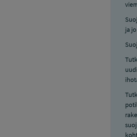
viem
Suoj
ja j
Suoj
Tutk
uudi
ihot
Tutk
poti
rake
suoj
koht