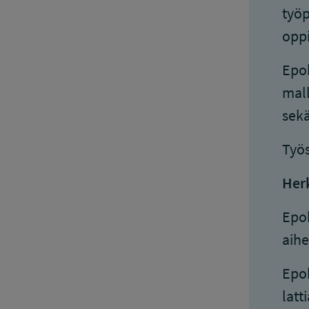
työp
oppi
Epok
mall
sekä
Työs
Her
Epok
aihe
Epok
latt