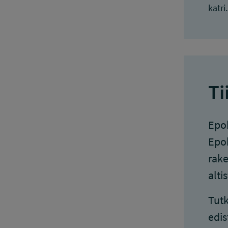
katri
Ti
Epok
Epok
rake
alti
Tutk
edis