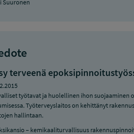
ri Suuronen
edote
sy terveenä epoksipinnoitustyös
2.2015
alliset työtavat ja huolellinen ihon suojaaminen
umisessa. Työterveyslaitos on kehittänyt rakennus
tojen hallintaan.
sikansio – kemikaaliturvallisuus rakennuspinnoit