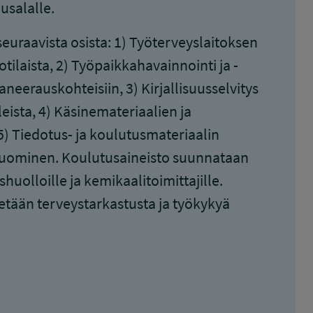
usalalle.
euraavista osista: 1) Työterveyslaitoksen
tilaista, 2) Työpaikkahavainnointi ja -
eerauskohteisiin, 3) Kirjallisuusselvitys
ista, 4) Käsinemateriaalien ja
 5) Tiedotus- ja koulutusmateriaalin
 luominen. Koulutusaineisto suunnataan
huolloille ja kemikaalitoimittajille.
itetään terveystarkastusta ja työkykyä