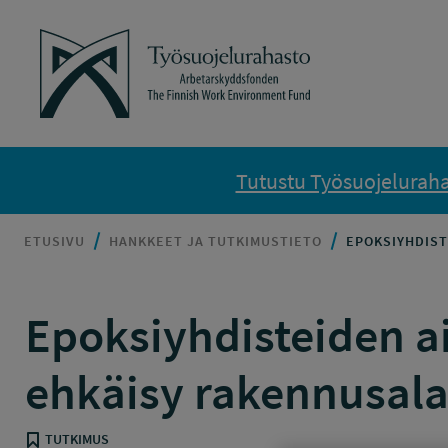
Siirry sisältöön
Työsuojelurahasto
Tutustu Työsuojelurahas
ETUSIVU
HANKKEET JA TUTKIMUSTIETO
EPOKSIYHDIST
Epoksiyhdisteiden a
ehkäisy rakennusalal
TUTKIMUS