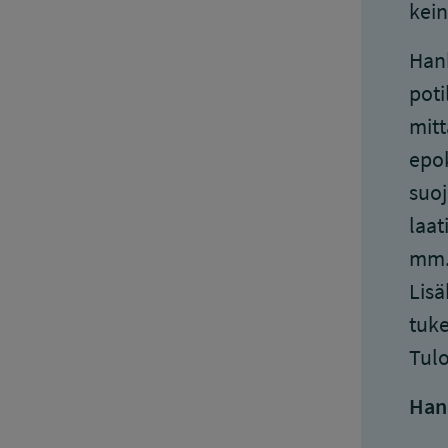
kein
Hank
poti
mitt
epok
suoj
laat
mm. 
Lisä
tuke
Tulo
Han