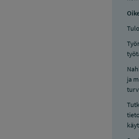
Oike
Tulo
Työn
työt
Nahk
ja m
turv
Tutk
tiet
käyt