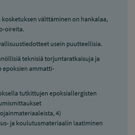
 kosketuksen välttäminen on hankalaa,
o-oireita.
allisuustiedotteet usein puutteellisia.
öllisiä teknisiä torjuntaratkaisuja ja
iin epoksien ammatti-
oksella tutkittujen epoksiallergisten
stumismittaukset
uojainmateriaaleista, 4)
tus- ja koulutusmateriaalin laatiminen