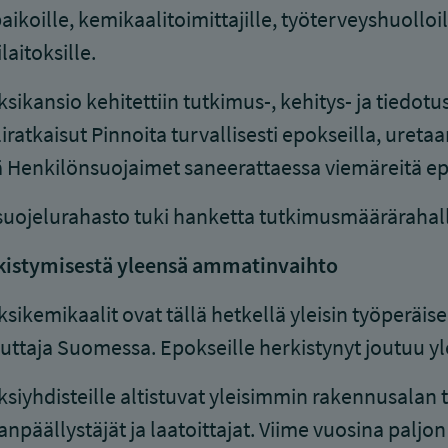
aikoille, kemikaalitoimittajille, työterveyshuolloil
laitoksille.
sikansio kehitettiin tutkimus-, kehitys- ja tiedotu
iratkaisut Pinnoita turvallisesti epokseilla, uretaan
 Henkilönsuojaimet saneerattaessa viemäreitä epok
uojelurahasto tuki hanketta tutkimusmäärärahall
kistymisestä yleensä ammatinvaihto
sikemikaalit ovat tällä hetkellä yleisin työperäi
uttaja Suomessa. Epokseille herkistynyt joutuu 
siyhdisteille altistuvat yleisimmin rakennusalan 
ianpäällystäjät ja laatoittajat. Viime vuosina palj