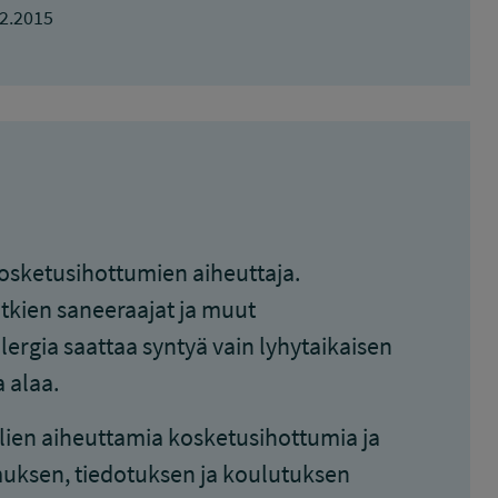
2.2015
kosketusihottumien aiheuttaja.
tkien saneeraajat ja muut
ergia saattaa syntyä vain lyhytaikaisen
 alaa.
ien aiheuttamia kosketusihottumia ja
muksen, tiedotuksen ja koulutuksen