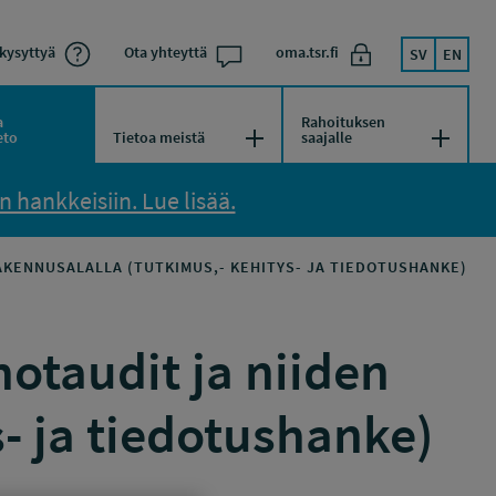
kysyttyä
Ota yhteyttä
oma.tsr.fi
SV
EN
a
Rahoituksen
kko
Avaa/Sulje valikko
Avaa/Su
eto
Tietoa meistä
saajalle
 hankkeisiin. Lue lisää.
AKENNUSALALLA (TUTKIMUS,- KEHITYS- JA TIEDOTUSHANKE)
otaudit ja niiden
- ja tiedotushanke)