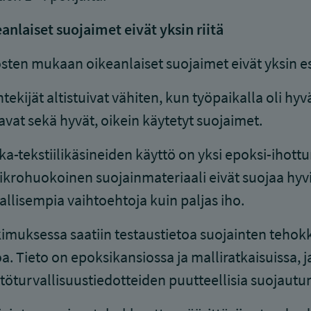
anlaiset suojaimet eivät yksin riitä
sten mukaan oikeanlaiset suojaimet eivät yksin e
tekijät altistuivat vähiten, kun työpaikalla oli hyv
avat sekä hyvät, oikein käytetyt suojaimet.
a-tekstiilikäsineiden käyttö on yksi epoksi-ihott
ikrohuokoinen suojainmateriaali eivät suojaa hyvi
allisempia vaihtoehtoja kuin paljas iho.
imuksessa saatiin testaustietoa suojainten tehok
oa. Tieto on epoksikansiossa ja malliratkaisuissa, 
töturvallisuustiedotteiden puutteellisia suojautum