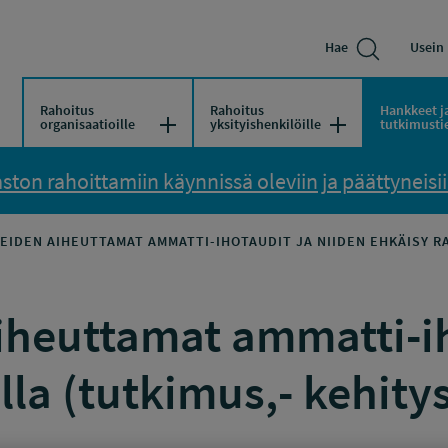
Hae
Usein 
Rahoitus
Rahoitus
Hankkeet j
Avaa/Sulje valikko
Avaa/Sulje vali
organisaatioille
yksityishenkilöille
tutkimusti
ton rahoittamiin käynnissä oleviin ja päättyneisiin
EIDEN AIHEUTTAMAT AMMATTI-IHOTAUDIT JA NIIDEN EHKÄISY R
iheuttamat ammatti-ih
la (tutkimus,- kehitys