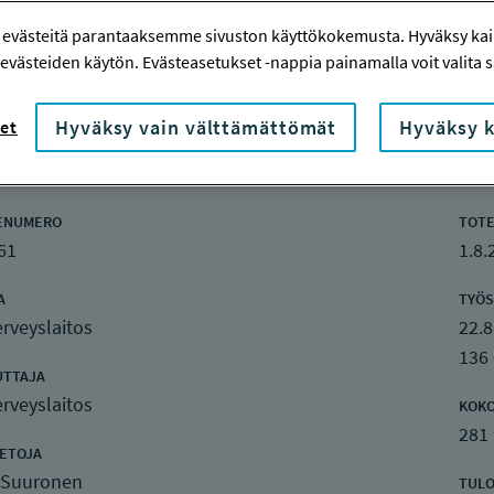
 evästeitä parantaaksemme sivuston käyttökokemusta. Hyväksy kaik
evästeiden käytön. Evästeasetukset -nappia painamalla voit valita sa
Hyväksy vain välttämättömät
Hyväksy k
et
nketiedot
ENUMERO
TOTE
61
1.8.
A
TYÖS
rveyslaitos
22.8
136
UTTAJA
rveyslaitos
KOK
281
IETOJA
i Suuronen
TULO