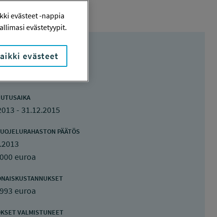
ki evästeet -nappia
llimasi evästetyypit.
aikki evästeet
UTUSAIKA
2013 - 31.12.2015
UOJELURAHASTON PÄÄTÖS
.2013
 000 euroa
ONAISKUSTANNUKSET
 993 euroa
KSET VALMISTUNEET