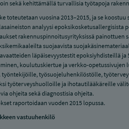
oin sekä kehittämällä turvallisia työtapoja rakenn
e toteutetaan vuosina 2013–2015, ja se koostuu s
lasaineiston analyysi epoksikosketusallergisista po
aukset rakennuspinnoitusyrityksissä painottuen san
sikemikaaleilta suojaavista suojakäsinemateriaale
avaatteiden läpäisevyystestit epoksiyhdisteillä ja
iminen, koulutuskiertue ja verkko-opetussivujen
työntekijöille, työsuojeluhenkilöstölle, työterveys
ksi työterveyshuolloille ja ihotautilääkäreille väl
via ohjeita sekä diagnostisia ohjeita.
kset raportoidaan vuoden 2015 lopussa.
kkeen vastuuhenkilö