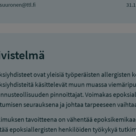
.suuronen@ttl.fi
31.1
ivistelmä
siyhdisteet ovat yleisiä työperäisten allergisten 
siyhdisteitä käsittelevät muun muassa viemäripu
nnusteollisuuden pinnoittajat. Voimakas epoksiall
stumisen seurauksena ja johtaa tarpeeseen vaihtaa
imuksen tavoitteena on vähentää epoksikemikaal
tää epoksiallergisten henkilöiden työkykyä tutki