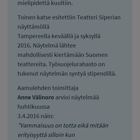
mielipidettä kuultiin.
Toinen katse esitettiin Teatteri Siperian
näyttämöllä
Tampereella keväällä ja syksyllä
2016. Näytelmä lähtee
mahdollisesti kiertämään Suomen
teattereita. Työsuojelurahasto on
tukenut näytelmän syntyä stipendillä.
Aamulehden toimittaja
Anne Välinoro
arvioi näytelmää
huhtikuussa
3.4.2016 näin:
”Vammaisuus on totta eikä mitään
erityisyyttä silloin kun