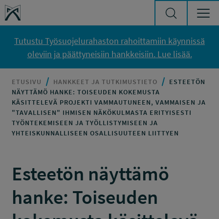
Siirry sisältöön
Työsuojelurahasto
Tutustu Työsuojelurahaston rahoittamiin käynnissä
oleviin ja päättyneisiin hankkeisiin. Lue lisää.
ETUSIVU
HANKKEET JA TUTKIMUSTIETO
ESTEETÖN
NÄYTTÄMÖ HANKE: TOISEUDEN KOKEMUSTA
KÄSITTELEVÄ PROJEKTI VAMMAUTUNEEN, VAMMAISEN JA
"TAVALLISEN" IHMISEN NÄKÖKULMASTA ERITYISESTI
TYÖNTEKEMISEEN JA TYÖLLISTYMISEEN JA
YHTEISKUNNALLISEEN OSALLISUUTEEN LIITTYEN
Esteetön näyttämö
hanke: Toiseuden