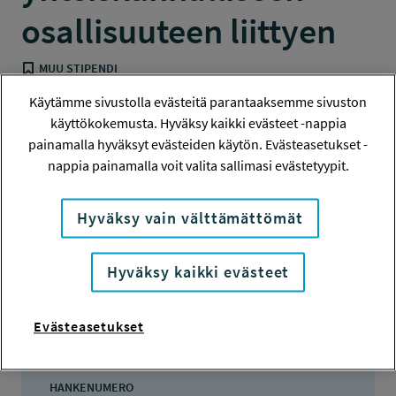
osallisuuteen liittyen
MUU STIPENDI
Käytämme sivustolla evästeitä parantaaksemme sivuston
käyttökokemusta. Hyväksy kaikki evästeet -nappia
painamalla hyväksyt evästeiden käytön. Evästeasetukset -
Hanketiedot
nappia painamalla voit valita sallimasi evästetyypit.
Tiivistelmä
Hyväksy vain välttämättömät
Tiedote
Hyväksy kaikki evästeet
Evästeasetukset
Hanketiedot
HANKENUMERO