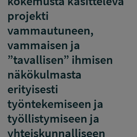
kokemusta käsittelevä
projekti
vammautuneen,
vammaisen ja
”tavallisen” ihmisen
näkökulmasta
erityisesti
työntekemiseen ja
työllistymiseen ja
yhteiskunnalliseen