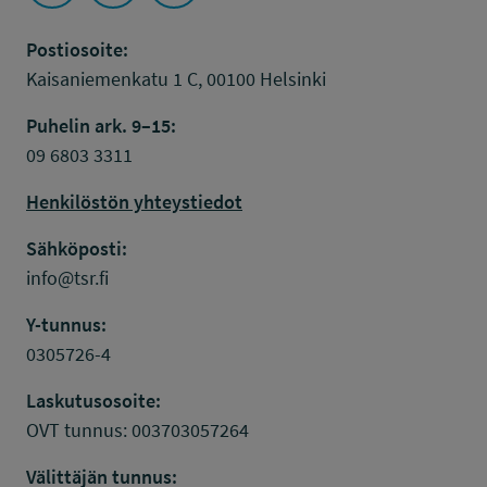
Postiosoite:
Kaisaniemenkatu 1 C, 00100 Helsinki
Puhelin ark. 9–15:
09 6803 3311
Henkilöstön yhteystiedot
Sähköposti:
info@tsr.fi
Y-tunnus:
0305726-4
Laskutusosoite:
OVT tunnus: 003703057264
Välittäjän tunnus: