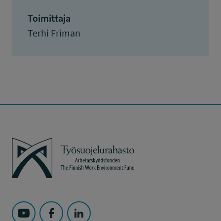
Toimittaja
Terhi Friman
Työsuojelurahasto
Seuraa Työsuojelurahasto kohteessa: YouTube
Seuraa Työsuojelurahasto kohteessa: Faceboo
Seuraa Työsuojelurahasto kohteessa: L