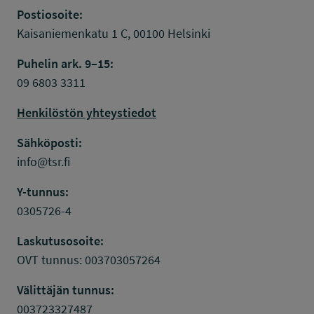
Postiosoite:
Kaisaniemenkatu 1 C, 00100 Helsinki
Puhelin ark. 9–15:
09 6803 3311
Henkilöstön yhteystiedot
Sähköposti:
info@tsr.fi
Y-tunnus:
0305726-4
Laskutusosoite:
OVT tunnus: 003703057264
Välittäjän tunnus:
003723327487