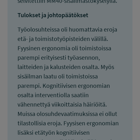
selvitettiin MM40-sisäilmastokyselyllä.
Tulokset ja johtopäätökset
Työolosuhteissa oli huomattavia eroja
etä- ja toimistotyöpisteiden välillä.
Fyysinen ergonomia oli toimistoissa
parempi erityisesti työasennon,
laitteiden ja kalusteiden osalta. Myös
sisäilman laatu oli toimistoissa
parempi. Kognitiivisen ergonomian
osalta interventiolla saatiin
vähennettyä viikoittaisia häiriöitä.
Muissa olosuhdevaatimuksissa ei ollut
tilastollisia eroja. Fyysisen ergonomian
lisäksi etätyön kognitiivisen