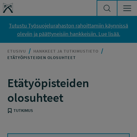
Siirry sisältöön
Työsuojelurahasto
Tutustu Työsuojelurahaston rahoittamiin käynnissä
oleviin ja päättyneisiin hankkeisiin. Lue lisää.
ETUSIVU
HANKKEET JA TUTKIMUSTIETO
ETÄTYÖPISTEIDEN OLOSUHTEET
Etätyöpisteiden
olosuhteet
TUTKIMUS