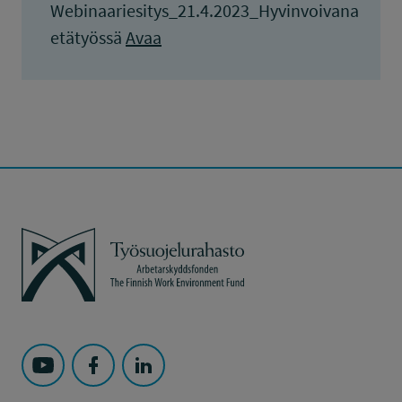
Webinaariesitys_21.4.2023_Hyvinvoivana
etätyössä
Avaa
Työsuojelurahasto
Seuraa Työsuojelurahasto kohteessa: YouTube
Seuraa Työsuojelurahasto kohteessa: Faceboo
Seuraa Työsuojelurahasto kohteessa: L