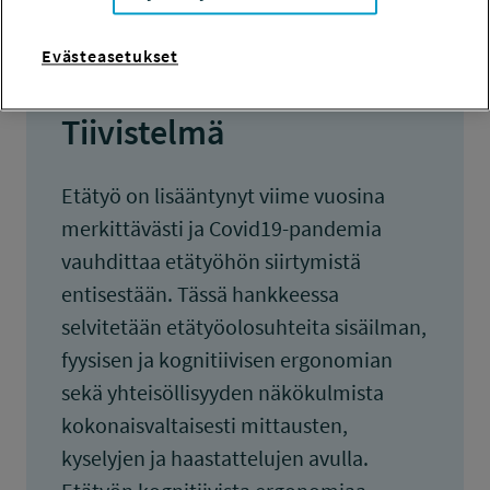
Evästeasetukset
Tiivistelmä
Etätyö on lisääntynyt viime vuosina
merkittävästi ja Covid19-pandemia
vauhdittaa etätyöhön siirtymistä
entisestään. Tässä hankkeessa
selvitetään etätyöolosuhteita sisäilman,
fyysisen ja kognitiivisen ergonomian
sekä yhteisöllisyyden näkökulmista
kokonaisvaltaisesti mittausten,
kyselyjen ja haastattelujen avulla.