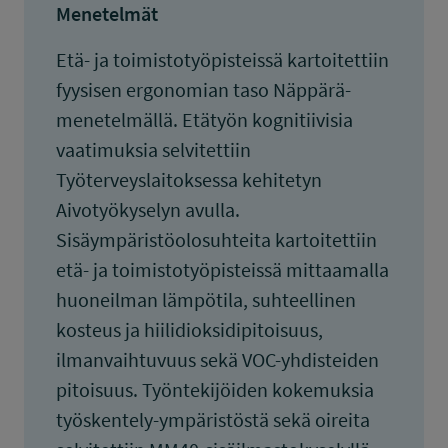
Menetelmät
Etä- ja toimistotyöpisteissä kartoitettiin
fyysisen ergonomian taso Näppärä-
menetelmällä. Etätyön kognitiivisia
vaatimuksia selvitettiin
Työterveyslaitoksessa kehitetyn
Aivotyökyselyn avulla.
Sisäympäristöolosuhteita kartoitettiin
etä- ja toimistotyöpisteissä mittaamalla
huoneilman lämpötila, suhteellinen
kosteus ja hiilidioksidipitoisuus,
ilmanvaihtuvuus sekä VOC-yhdisteiden
pitoisuus. Työntekijöiden kokemuksia
työskentely-ympäristöstä sekä oireita