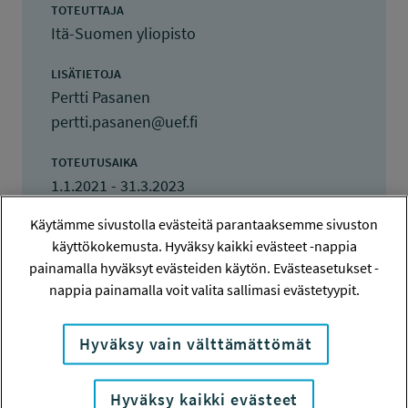
TOTEUTTAJA
Itä-Suomen yliopisto
LISÄTIETOJA
Pertti Pasanen
pertti.pasanen@uef.fi
TOTEUTUSAIKA
1.1.2021 - 31.3.2023
Käytämme sivustolla evästeitä parantaaksemme sivuston
TYÖSUOJELURAHASTON PÄÄTÖS
käyttökokemusta. Hyväksy kaikki evästeet -nappia
1.12.2020
painamalla hyväksyt evästeiden käytön. Evästeasetukset -
140 000 euroa
nappia painamalla voit valita sallimasi evästetyypit.
KOKONAISKUSTANNUKSET
187 176 euroa
Hyväksy vain välttämättömät
TULOKSET VALMISTUNEET
Hyväksy kaikki evästeet
20.4.2023