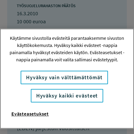
TYÖSUOJELURAHASTON PÄÄTÖS
16.3.2010
10 000 euroa
KOKONAISKUSTANNUKSET
Käytämme sivustolla evästeitä parantaaksemme sivuston
47 982 euroa
käyttökokemusta. Hyväksy kaikki evästeet -nappia
painamalla hyväksyt evästeiden käytön. Evästeasetukset -
TULOKSET VALMISTUNEET
nappia painamalla voit valita sallimasi evästetyypit.
1.8.2010
Hyväksy vain välttämättömät
Hyväksy kaikki evästeet
Tiivistelmä
Evästeasetukset
European Business Ethics Network
(EBEN) järjestön vuosittaisen