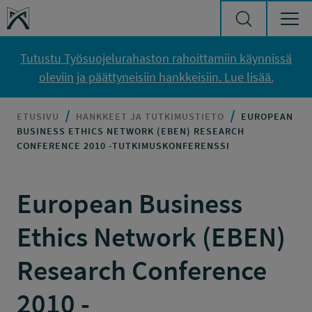
Siirry sisältöön
Työsuojelurahasto
Tutustu Työsuojelurahaston rahoittamiin käynnissä
oleviin ja päättyneisiin hankkeisiin. Lue lisää.
ETUSIVU
HANKKEET JA TUTKIMUSTIETO
EUROPEAN
BUSINESS ETHICS NETWORK (EBEN) RESEARCH
CONFERENCE 2010 -TUTKIMUSKONFERENSSI
European Business
Ethics Network (EBEN)
Research Conference
2010 -