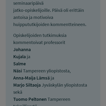
seminaaripäivä
jatko-opiskelijoille. Päivä oli erittäin
antoisa ja motivoiva
huippututkijoiden kommentteineen.
Opiskelijoiden tutkimuksia
kommentoivat professorit
Johanna
Kujala
ja
Salme
Näsi
Tampereen yliopistosta,
Anna-Maija Lämsä
ja
Marjo Siltaoja
Jyväskylän yliopistosta
sekä
Tuomo Peltonen
Tampereen