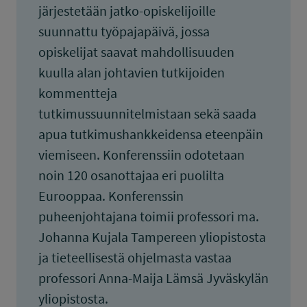
järjestetään jatko-opiskelijoille
suunnattu työpajapäivä, jossa
opiskelijat saavat mahdollisuuden
kuulla alan johtavien tutkijoiden
kommentteja
tutkimussuunnitelmistaan sekä saada
apua tutkimushankkeidensa eteenpäin
viemiseen. Konferenssiin odotetaan
noin 120 osanottajaa eri puolilta
Eurooppaa. Konferenssin
puheenjohtajana toimii professori ma.
Johanna Kujala Tampereen yliopistosta
ja tieteellisestä ohjelmasta vastaa
professori Anna-Maija Lämsä Jyväskylän
yliopistosta.