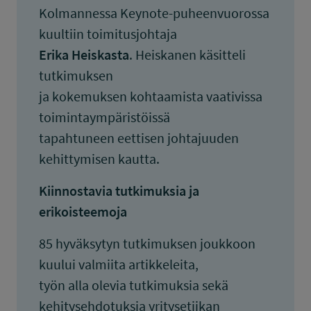
Kolmannessa Keynote-puheenvuorossa
kuultiin toimitusjohtaja
Erika Heiskasta
. Heiskanen käsitteli
tutkimuksen
ja kokemuksen kohtaamista vaativissa
toimintaympäristöissä
tapahtuneen eettisen johtajuuden
kehittymisen kautta.
Kiinnostavia tutkimuksia ja
erikoisteemoja
85 hyväksytyn tutkimuksen joukkoon
kuului valmiita artikkeleita,
työn alla olevia tutkimuksia sekä
kehitysehdotuksia yritysetiikan