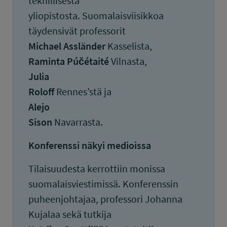
teknillisestä
yliopistosta. Suomalaisviisikkoa
täydensivät professorit
Michael Assländer
Kasselista,
Raminta Púčétaité
Vilnasta,
Julia
Roloff
Rennes’stä ja
Alejo
Sison
Navarrasta.
Konferenssi näkyi medioissa
Tilaisuudesta kerrottiin monissa
suomalaisviestimissä. Konferenssin
puheenjohtajaa, professori Johanna
Kujalaa sekä tutkija