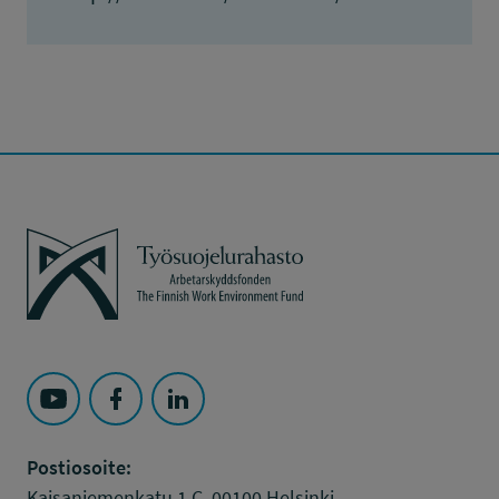
Työsuojelurahasto
Seuraa Työsuojelurahasto kohteessa: YouTube
Seuraa Työsuojelurahasto kohteessa: Faceboo
Seuraa Työsuojelurahasto kohteessa: L
Postiosoite:
Kaisaniemenkatu 1 C, 00100 Helsinki