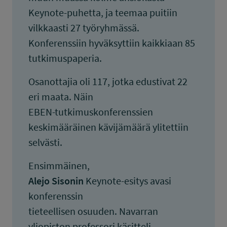
Keynote-puhetta, ja teemaa puitiin
vilkkaasti 27 työryhmässä.
Konferenssiin hyväksyttiin kaikkiaan 85
tutkimuspaperia.
Osanottajia oli 117, jotka edustivat 22
eri maata. Näin
EBEN-tutkimuskonferenssien
keskimääräinen kävijämäärä ylitettiin
selvästi.
Ensimmäinen,
Alejo Sisonin
Keynote-esitys avasi
konferenssin
tieteellisen osuuden. Navarran
yliopiston professori käsitteli