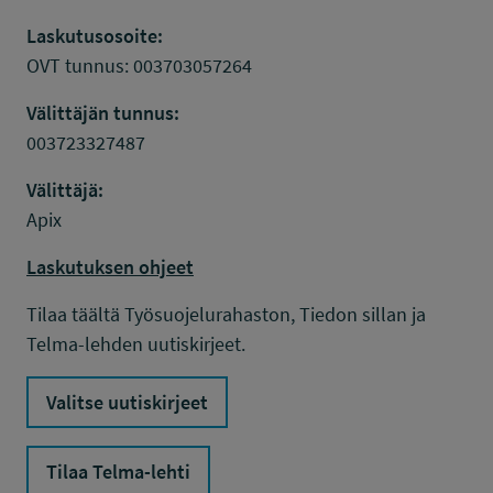
Laskutusosoite:
OVT tunnus: 003703057264
Välittäjän tunnus:
003723327487
Välittäjä:
Apix
Laskutuksen ohjeet
Tilaa täältä Työsuojelurahaston, Tiedon sillan ja
Telma-lehden uutiskirjeet.
Valitse uutiskirjeet
Tilaa Telma-lehti