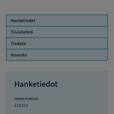
Hanketiedot
Tiivistelmä
Tiedote
Aineisto
Hanketiedot
HANKENUMERO
210353