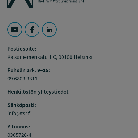
Seuraa Työsuojelurahasto kohteessa: YouTube
Seuraa Työsuojelurahasto kohteessa: Faceboo
Seuraa Työsuojelurahasto kohteessa: L
Postiosoite:
Kaisaniemenkatu 1 C, 00100 Helsinki
Puhelin ark. 9–15:
09 6803 3311
Henkilöstön yhteystiedot
Sähköposti:
info@tsr.fi
Y-tunnus:
0305726-4