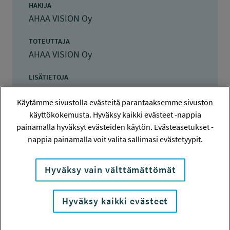
HAKIJA
AHAA VISION Oy
TOTEUTTAJA
AHAA VISION Oy
LISÄTIETOJA
Anne Lahtinen
Käytämme sivustolla evästeitä parantaaksemme sivuston
anne.lahtinen@ahaavision.com
käyttökokemusta. Hyväksy kaikki evästeet -nappia
painamalla hyväksyt evästeiden käytön. Evästeasetukset -
TOTEUTUSAIKA
15.10.2021 - 15.3.2022
nappia painamalla voit valita sallimasi evästetyypit.
TYÖSUOJELURAHASTON PÄÄTÖS
Hyväksy vain välttämättömät
5.10.2021
11 000 euroa
Hyväksy kaikki evästeet
KOKONAISKUSTANNUKSET
18 165 euroa