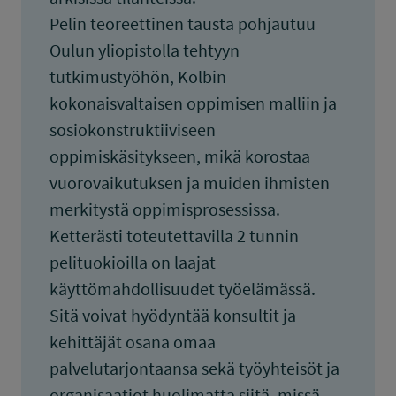
Pelin teoreettinen tausta pohjautuu
Oulun yliopistolla tehtyyn
tutkimustyöhön, Kolbin
kokonaisvaltaisen oppimisen malliin ja
sosiokonstruktiiviseen
oppimiskäsitykseen, mikä korostaa
vuorovaikutuksen ja muiden ihmisten
merkitystä oppimisprosessissa.
Ketterästi toteutettavilla 2 tunnin
pelituokioilla on laajat
käyttömahdollisuudet työelämässä.
Sitä voivat hyödyntää konsultit ja
kehittäjät osana omaa
palvelutarjontaansa sekä työyhteisöt ja
organisaatiot huolimatta siitä, missä