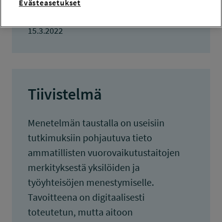
Evästeasetukset
TULOKSET VALMISTUNEET
15.3.2022
Tiivistelmä
Menetelmän taustalla on useisiin
tutkimuksiin pohjautuva tieto
ammatillisten vuorovaikutustaitojen
merkityksestä yksilöiden ja
työyhteisöjen menestymiselle.
Tavoitteena on digitaalisesti
toteutetun, mutta aitoon