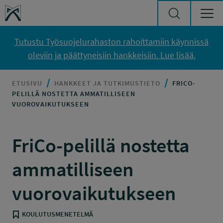
Siirry sisältöön
Työsuojelurahasto
Tutustu Työsuojelurahaston rahoittamiin käynnissä
oleviin ja päättyneisiin hankkeisiin. Lue lisää.
ETUSIVU
HANKKEET JA TUTKIMUSTIETO
FRICO-
PELILLÄ NOSTETTA AMMATILLISEEN
VUOROVAIKUTUKSEEN
FriCo-pelillä nostetta
ammatilliseen
vuorovaikutukseen
KOULUTUSMENETELMÄ