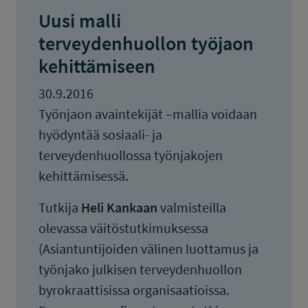
Uusi malli
terveydenhuollon työjaon
kehittämiseen
30.9.2016
Työnjaon avaintekijät –mallia voidaan
hyödyntää sosiaali- ja
terveydenhuollossa työnjakojen
kehittämisessä.
Tutkija
Heli Kankaan
valmisteilla
olevassa väitöstutkimuksessa
(Asiantuntijoiden välinen luottamus ja
työnjako julkisen terveydenhuollon
byrokraattisissa organisaatioissa.