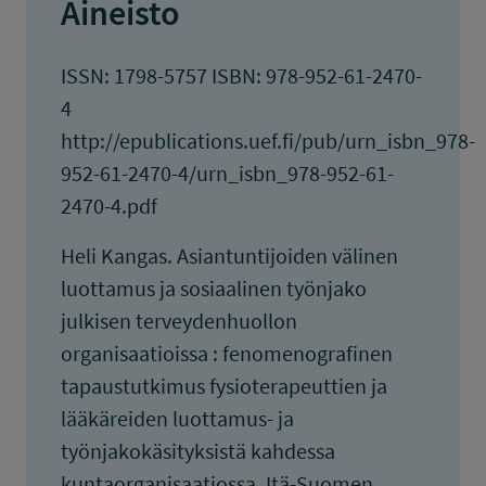
Aineisto
ISSN: 1798-5757 ISBN: 978-952-61-2470-
4
http://epublications.uef.fi/pub/urn_isbn_978-
952-61-2470-4/urn_isbn_978-952-61-
2470-4.pdf
Heli Kangas. Asiantuntijoiden välinen
luottamus ja sosiaalinen työnjako
julkisen terveydenhuollon
organisaatioissa : fenomenografinen
tapaustutkimus fysioterapeuttien ja
lääkäreiden luottamus- ja
työnjakokäsityksistä kahdessa
kuntaorganisaatiossa. Itä-Suomen