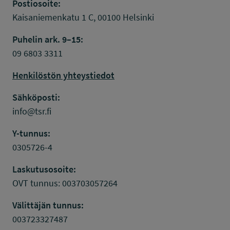
Postiosoite:
Kaisaniemenkatu 1 C, 00100 Helsinki
Puhelin ark. 9–15:
09 6803 3311
Henkilöstön yhteystiedot
Sähköposti:
info@tsr.fi
Y-tunnus:
0305726-4
Laskutusosoite:
OVT tunnus: 003703057264
Välittäjän tunnus:
003723327487