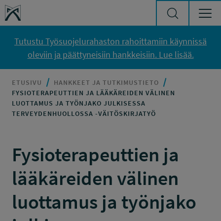
Siirry sisältöön
Työsuojelurahasto
Tutustu Työsuojelurahaston rahoittamiin käynnissä
oleviin ja päättyneisiin hankkeisiin. Lue lisää.
ETUSIVU
HANKKEET JA TUTKIMUSTIETO
FYSIOTERAPEUTTIEN JA LÄÄKÄREIDEN VÄLINEN
LUOTTAMUS JA TYÖNJAKO JULKISESSA
TERVEYDENHUOLLOSSA -VÄITÖSKIRJATYÖ
Fysioterapeuttien ja
lääkäreiden välinen
luottamus ja työnjako