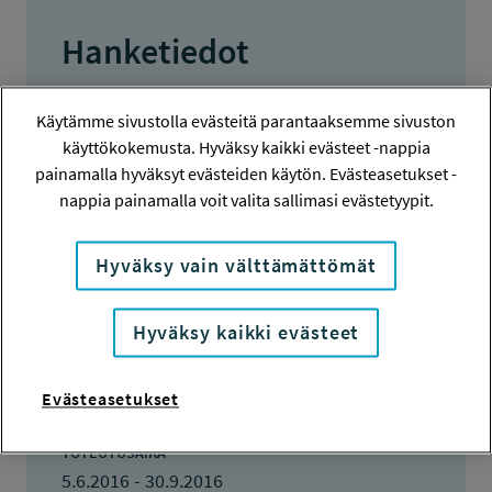
Hanketiedot
HANKENUMERO
Käytämme sivustolla evästeitä parantaaksemme sivuston
116222
käyttökokemusta. Hyväksy kaikki evästeet -nappia
painamalla hyväksyt evästeiden käytön. Evästeasetukset -
HAKIJA
nappia painamalla voit valita sallimasi evästetyypit.
Heli Kangas
Hyväksy vain välttämättömät
TOTEUTTAJA
Heli Kangas
Hyväksy kaikki evästeet
LISÄTIETOJA
Heli Kangas
Evästeasetukset
heliekangas@gmail.com
TOTEUTUSAIKA
5.6.2016 - 30.9.2016