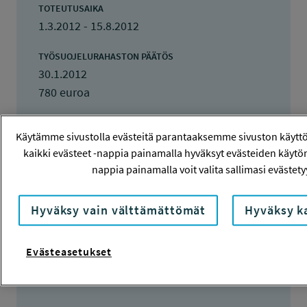
TOTEUTUSAIKA
1.3.2012 - 15.8.2012
TYÖSUOJELURAHASTON PÄÄTÖS
30.1.2012
780 euroa
KOKONAISKUSTANNUKSET
Käytämme sivustolla evästeitä parantaaksemme sivuston käyt
1 080 euroa
kaikki evästeet -nappia painamalla hyväksyt evästeiden käytön
nappia painamalla voit valita sallimasi evästety
TULOKSET VALMISTUNEET
15.8.2012
Hyväksy vain välttämättömät
Hyväksy ka
Evästeasetukset
Tiivistelmä