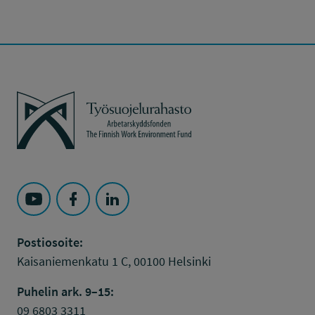
Työsuojelurahasto
Seuraa Työsuojelurahasto kohteessa: YouTube
Seuraa Työsuojelurahasto kohteessa: Faceboo
Seuraa Työsuojelurahasto kohteessa: L
Postiosoite:
Kaisaniemenkatu 1 C, 00100 Helsinki
Puhelin ark. 9–15:
09 6803 3311