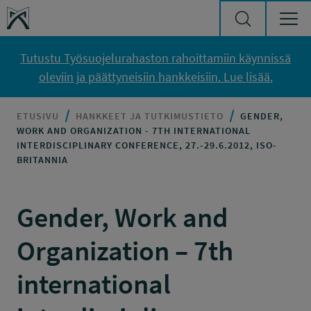
Siirry sisältöön
Työsuojelurahasto
Tutustu Työsuojelurahaston rahoittamiin käynnissä
oleviin ja päättyneisiin hankkeisiin. Lue lisää.
ETUSIVU
HANKKEET JA TUTKIMUSTIETO
GENDER,
WORK AND ORGANIZATION - 7TH INTERNATIONAL
INTERDISCIPLINARY CONFERENCE, 27.-29.6.2012, ISO-
BRITANNIA
Gender, Work and
Organization – 7th
international