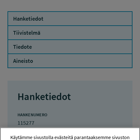
Hanketiedot
Tiivistelmä
Tiedote
Aineisto
Hanketiedot
HANKENUMERO
115277
HAKIJA
Käytämme sivustolla evästeitä parantaaksemme sivuston