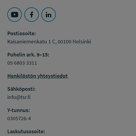
Seuraa Työsuojelurahasto kohteessa: YouTube
Seuraa Työsuojelurahasto kohteessa: Faceboo
Seuraa Työsuojelurahasto kohteessa: L
Postiosoite:
Kaisaniemenkatu 1 C, 00100 Helsinki
Puhelin ark. 9–15:
09 6803 3311
Henkilöstön yhteystiedot
Sähköposti:
info@tsr.fi
Y-tunnus:
0305726-4
Laskutusosoite: