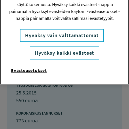
Johanna Salo
käyttökokemusta. Hyväksy kaikki evästeet -nappia
painamalla hyväksyt evästeiden käytön. Evästeasetukset -
TOTEUTTAJA
nappia painamalla voit valita sallimasi evästetyypit.
Johanna Salo
Hyväksy vain välttämättömät
LISÄTIETOJA
Johanna Salo
johanna.salo@aalto.fi
Hyväksy kaikki evästeet
TOTEUTUSAIKA
Evästeasetukset
17.5.2015 - 12.6.2015
TYÖSUOJELURAHASTON PÄÄTÖS
25.5.2015
550 euroa
KOKONAISKUSTANNUKSET
773 euroa