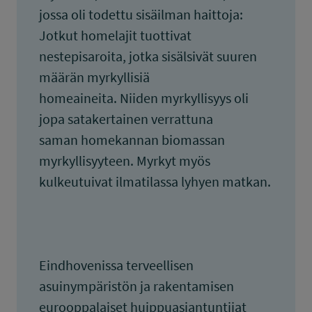
jossa oli todettu sisäilman haittoja:
Jotkut homelajit tuottivat
nestepisaroita, jotka sisälsivät suuren
määrän myrkyllisiä
homeaineita. Niiden myrkyllisyys oli
jopa satakertainen verrattuna
saman homekannan biomassan
myrkyllisyyteen. Myrkyt myös
kulkeutuivat ilmatilassa lyhyen matkan.
Eindhovenissa terveellisen
asuinympäristön ja rakentamisen
eurooppalaiset huippuasiantuntijat