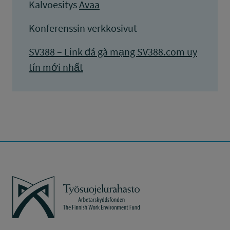
Kalvoesitys
Avaa
Konferenssin verkkosivut
SV388 – Link đá gà mạng SV388.com uy
tín mới nhất
Työsuojelurahasto