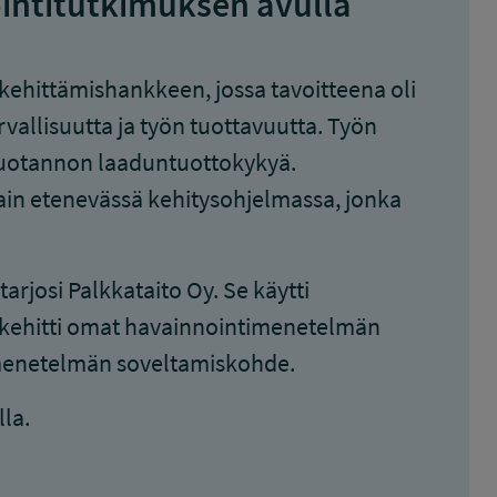
intitutkimuksen avulla
kehittämishankkeen, jossa tavoitteena oli
vallisuutta ja työn tuottavuutta. Työn
 tuotannon laaduntuottokykyä.
tain etenevässä kehitysohjelmassa, jonka
rjosi Palkkataito Oy. Se käytti
 kehitti omat havainnointimenetelmän
i menetelmän soveltamiskohde.
la.