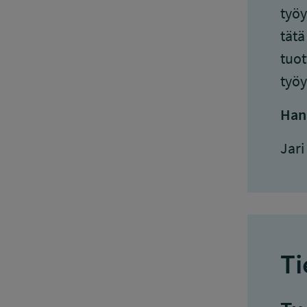
työy
tätä
tuot
työy
Han
Jari
Ti