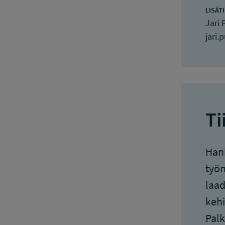
LISÄT
Jari 
jari.
Ti
Hank
työn
laad
kehi
Palk