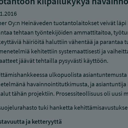
otantoon kilpailukykyä havainno
1.2016
er Oy:n Heinäveden tuotantolaitokset veivät läpi 
ntaa tehtaan työntekijöiden ammattitaitoa, työtur
eyttäviä häiriöitä haluttiin vähentää ja parantaa
enetelmiä kehitettiin systemaattisesti ja vaiheit
aatteet jäävät tehtailla pysyvästi käyttöön.
ttämishankkeessa ulkopuolista asiantuntemusta ta
telmänä havainnointitutkimusta, ja asiantuntija
alut tähän projektiin. Prosessiteollisuus oli uus
uojelurahasto tuki hanketta kehittämisavustuksel
tavuutta ja ketteryyttä