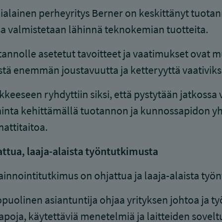
alainen perheyritys Berner on keskittänyt tuotan
sa valmistetaan lähinnä teknokemian tuotteita.
annolle asetetut tavoitteet ja vaatimukset ovat m
stä enemmän joustavuutta ja ketteryyttä vaativiksi
keeseen ryhdyttiin siksi, että pystytään jatkoss
inta kehittämällä tuotannon ja kunnossapidon yht
ttitaitoa.
ttua, laaja-alaista työntutkimusta
innointitutkimus on ohjattua ja laaja-alaista työn
puolinen asiantuntija ohjaa yrityksen johtoa ja t
apoja, käytettäviä menetelmiä ja laitteiden sove