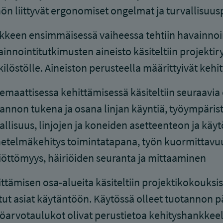
ön liittyvät ergonomiset ongelmat ja turvallisuus
keen ensimmäisessä vaiheessa tehtiin havainnoin
innointitutkimusten aineisto käsiteltiin projektiryh
ilöstölle. Aineiston perusteella määrittyivät kehi
emaattisessa kehittämisessä käsiteltiin seuraavia
annon tukena ja osana linjan käyntiä, työympäristön
allisuus, linjojen ja koneiden asetteenteon ja käy
telmäkehitys toimintatapana, työn kuormittavu
iöttömyys, häiriöiden seuranta ja mittaaminen
ttämisen osa-alueita käsiteltiin projektikokouks
tut asiat käytäntöön. Käytössä olleet tuotannon pä
öarvotaulukot olivat perustietoa kehityshankkeelle