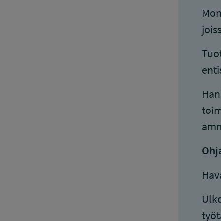
Moni
jois
Tuot
enti
Hank
toim
amma
Ohja
Hava
Ulko
työt