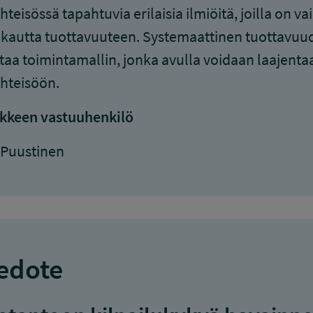
hteisössä tapahtuvia erilaisia ilmiöitä, joilla on v
 kautta tuottavuuteen. Systemaattinen tuottavu
taa toimintamallin, jonka avulla voidaan laajent
hteisöön.
kkeen vastuuhenkilö
 Puustinen
edote