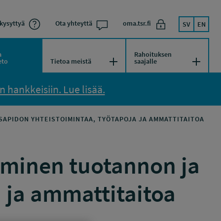
kysyttyä
Ota yhteyttä
oma.tsr.fi
SV
EN
a
Rahoituksen
kko
Avaa/Sulje valikko
Avaa/Su
eto
Tietoa meistä
saajalle
 hankkeisiin. Lue lisää.
APIDON YHTEISTOIMINTAA, TYÖTAPOJA JA AMMATTITAITOA
aminen tuotannon ja
 ja ammattitaitoa