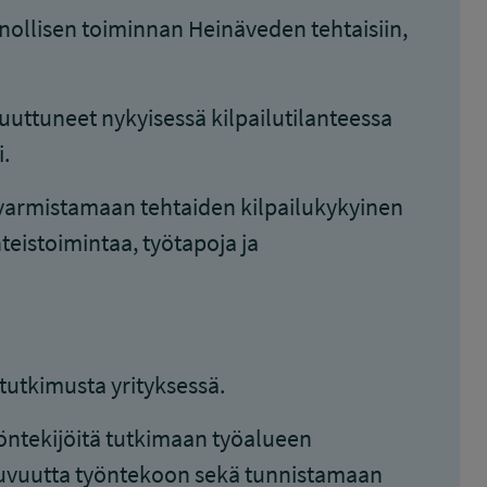
nollisen toiminnan Heinäveden tehtaisiin,
uuttuneet nykyisessä kilpailutilanteessa
.
a varmistamaan tehtaiden kilpailukykyinen
eistoimintaa, työtapoja ja
tutkimusta yrityksessä.
yöntekijöitä tutkimaan työalueen
ltuvuutta työntekoon sekä tunnistamaan