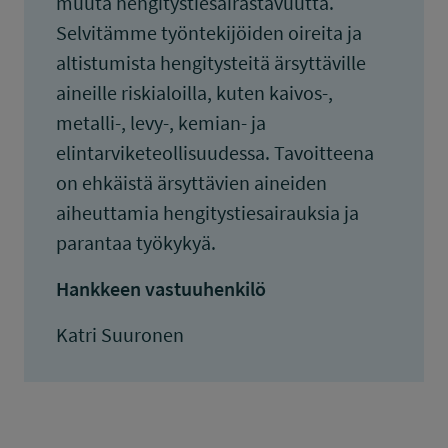
muuta hengitystiesairastavuutta.
Selvitämme työntekijöiden oireita ja
altistumista hengitysteitä ärsyttäville
aineille riskialoilla, kuten kaivos-,
metalli-, levy-, kemian- ja
elintarviketeollisuudessa. Tavoitteena
on ehkäistä ärsyttävien aineiden
aiheuttamia hengitystiesairauksia ja
parantaa työkykyä.
Hankkeen vastuuhenkilö
Katri Suuronen