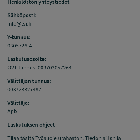
Henkilöstön yhteystiedot
Sähköposti:
info@tsr.fi
Y-tunnus:
0305726-4
Laskutusosoite:
OVT tunnus: 003703057264
Välittäjän tunnus:
003723327487
Välittäjä:
Apix
Laskutuksen ohjeet
Tilaa täältä Työsuojelurahaston, Tiedon sillan ja