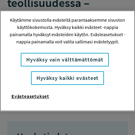
teollisuudessa –
ammattiastman
Käytämme sivustolla evästeitä parantaaksemme sivuston
ehkäisy ja työkyvyn
käyttökokemusta. Hyväksy kaikki evästeet -nappia
painamalla hyväksyt evästeiden käytön. Evästeasetukset -
edistäminen
nappia painamalla voit valita sallimasi evästetyypit.
TUTKIMUS
Hyväksy vain välttämättömät
Hyväksy kaikki evästeet
Hanketiedot
Evästeasetukset
Tiivistelmä