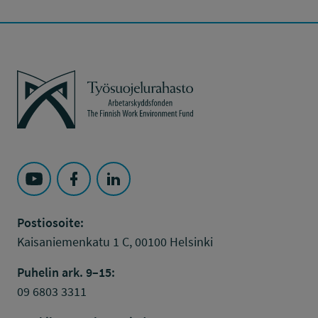
Työsuojelurahasto
Seuraa Työsuojelurahasto kohteessa: YouTube
Seuraa Työsuojelurahasto kohteessa: Faceboo
Seuraa Työsuojelurahasto kohteessa: L
Postiosoite:
Kaisaniemenkatu 1 C, 00100 Helsinki
Puhelin ark. 9–15:
09 6803 3311