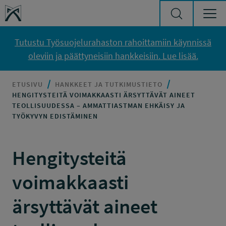
Siirry sisältöön
Työsuojelurahasto
Tutustu Työsuojelurahaston rahoittamiin käynnissä
oleviin ja päättyneisiin hankkeisiin. Lue lisää.
ETUSIVU
HANKKEET JA TUTKIMUSTIETO
HENGITYSTEITÄ VOIMAKKAASTI ÄRSYTTÄVÄT AINEET
TEOLLISUUDESSA – AMMATTIASTMAN EHKÄISY JA
TYÖKYVYN EDISTÄMINEN
Hengitysteitä
voimakkaasti
ärsyttävät aineet