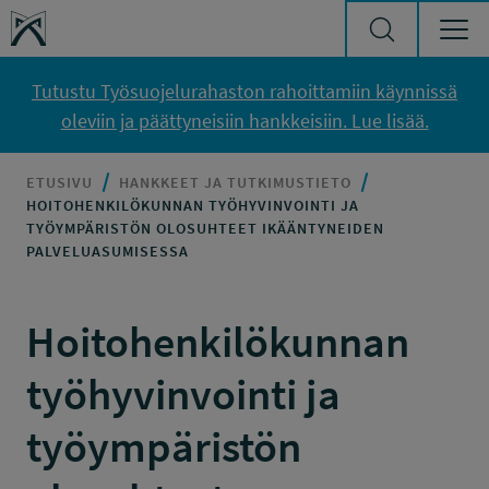
Siirry sisältöön
Työsuojelurahasto
Tutustu Työsuojelurahaston rahoittamiin käynnissä
oleviin ja päättyneisiin hankkeisiin. Lue lisää.
ETUSIVU
HANKKEET JA TUTKIMUSTIETO
HOITOHENKILÖKUNNAN TYÖHYVINVOINTI JA
TYÖYMPÄRISTÖN OLOSUHTEET IKÄÄNTYNEIDEN
PALVELUASUMISESSA
Hoitohenkilökunnan
työhyvinvointi ja
työympäristön