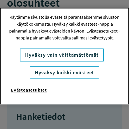
olosuhteet
ikääntyneiden
Käytämme sivustolla evästeitä parantaaksemme sivuston
käyttökokemusta. Hyväksy kaikki evästeet -nappia
palveluasumisessa
painamalla hyväksyt evästeiden käytön. Evästeasetukset -
nappia painamalla voit valita sallimasi evästetyypit.
TUTKIMUS
Hyväksy vain välttämättömät
Hanketiedot
Hyväksy kaikki evästeet
Tiivistelmä
Evästeasetukset
Hanketiedot