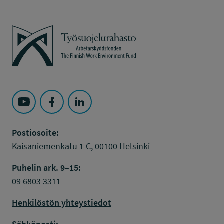
Työsuojelurahasto
Seuraa Työsuojelurahasto kohteessa: YouTube
Seuraa Työsuojelurahasto kohteessa: Faceboo
Seuraa Työsuojelurahasto kohteessa: L
Postiosoite:
Kaisaniemenkatu 1 C, 00100 Helsinki
Puhelin ark. 9–15:
09 6803 3311
Henkilöstön yhteystiedot