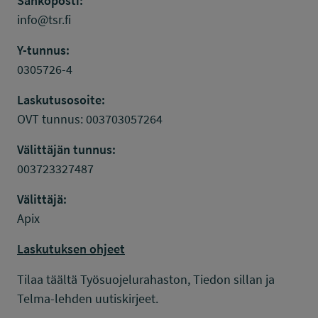
Sähköposti:
info@tsr.fi
Y-tunnus:
0305726-4
Laskutusosoite:
OVT tunnus: 003703057264
Välittäjän tunnus:
003723327487
Välittäjä:
Apix
Laskutuksen ohjeet
Tilaa täältä Työsuojelurahaston, Tiedon sillan ja
Telma-lehden uutiskirjeet.