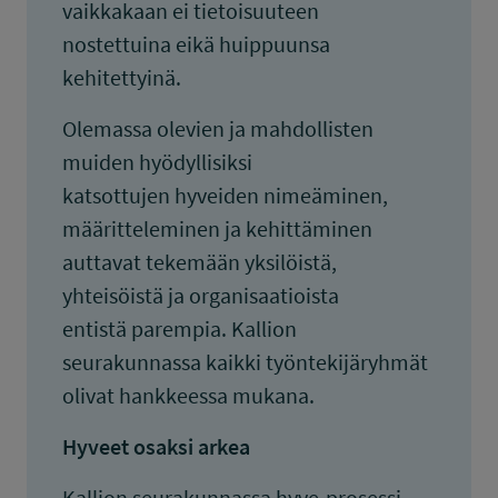
vaikkakaan ei tietoisuuteen
nostettuina eikä huippuunsa
kehitettyinä.
Olemassa olevien ja mahdollisten
muiden hyödyllisiksi
katsottujen hyveiden nimeäminen,
määritteleminen ja kehittäminen
auttavat tekemään yksilöistä,
yhteisöistä ja organisaatioista
entistä parempia. Kallion
seurakunnassa kaikki työntekijäryhmät
olivat hankkeessa mukana.
Hyveet osaksi arkea
Kallion seurakunnassa hyve-prosessi