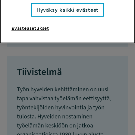
KOKONAISKUSTANNUKSET
Hyväksy kaikki evästeet
5 600 euroa
TULOKSET VALMISTUNEET
Evästeasetukset
30.9.2014
Tiivistelmä
Työn hyveiden kehittäminen on uusi
tapa vahvistaa työelämän eettisyyttä,
työntekijöiden hyvinvointia ja työn
tulosta. Hyveiden nostaminen
työelämän keskiöön on jatkoa
organisaatioissa 1980-luvun alusta