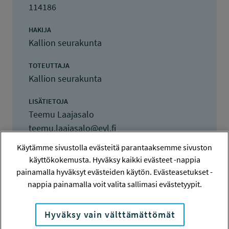
114186
HAKIJA
Kallion seurakunta
TOTEUTTAJA
Kallion seurakunta
LISÄTIETOJA
Teemu Laajasalo
teemu.laajasalo@evl.fi
Käytämme sivustolla evästeitä parantaaksemme sivuston
TOTEUTUSAIKA
käyttökokemusta. Hyväksy kaikki evästeet -nappia
12.3.2014 - 30.9.2014
painamalla hyväksyt evästeiden käytön. Evästeasetukset -
nappia painamalla voit valita sallimasi evästetyypit.
TYÖSUOJELURAHASTON PÄÄTÖS
1.4.2014
2 800 euroa
Hyväksy vain välttämättömät