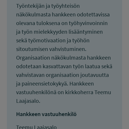
Työntekijän ja työyhteisön
näkökulmasta hankkeen odotettavissa
olevana tuloksena on työhyvinvoinnin
ja työn mielekkyyden lisääntyminen
sekä työmotivaation ja työhön
sitoutumisen vahvistuminen.
Organisaation näkökulmasta hankkeen
odotetaan kasvattavan työn laatua sekä
vahvistavan organisaation joutavuutta
ja paineensietokykyä. Hankkeen
vastuuhenkilönä on kirkkoherra Teemu
Laajasalo.
Hankkeen vastuuhenkilö
Teemu Laajasalo