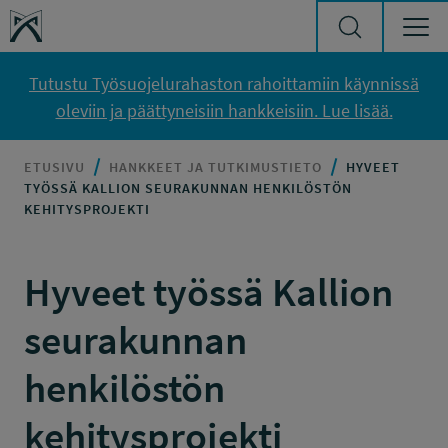
Siirry sisältöön
Työsuojelurahasto
Tutustu Työsuojelurahaston rahoittamiin käynnissä
oleviin ja päättyneisiin hankkeisiin. Lue lisää.
ETUSIVU
HANKKEET JA TUTKIMUSTIETO
HYVEET
TYÖSSÄ KALLION SEURAKUNNAN HENKILÖSTÖN
KEHITYSPROJEKTI
Hyveet työssä Kallion
seurakunnan
henkilöstön
kehitysprojekti