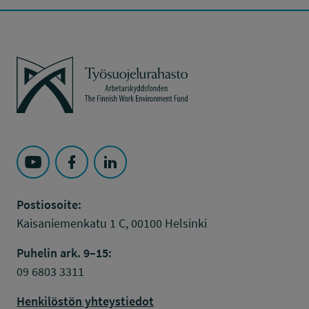
Työsuojelurahasto
Seuraa Työsuojelurahasto kohteessa: YouTube
Seuraa Työsuojelurahasto kohteessa: Faceboo
Seuraa Työsuojelurahasto kohteessa: L
Postiosoite:
Kaisaniemenkatu 1 C, 00100 Helsinki
Puhelin ark. 9–15:
09 6803 3311
Henkilöstön yhteystiedot