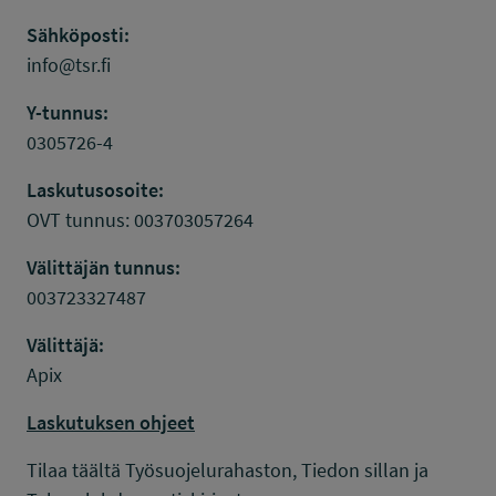
Sähköposti:
info@tsr.fi
Y-tunnus:
0305726-4
Laskutusosoite:
OVT tunnus: 003703057264
Välittäjän tunnus:
003723327487
Välittäjä:
Apix
Laskutuksen ohjeet
Tilaa täältä Työsuojelurahaston, Tiedon sillan ja