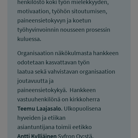
henkilöstö koki työn mielekkyyden,
motivaation, työhön sitoutumisen,
paineensietokyvyn ja koetun
työhyvinvoinnin nousseen prosessin
kuluessa.
Organisaation näkökulmasta hankkeen
odotetaan kasvattavan työn
laatua sekä vahvistavan organisaation
joutavuutta ja
paineensietokykyä. Hankkeen
vastuuhenkilönä on kirkkoherra
Teemu Laajasalo
. Ulkopuolisena
hyveiden ja etiikan
asiantuntijana toimii eetikko
Antti Kylliäinen
Syfron Oy:stä.