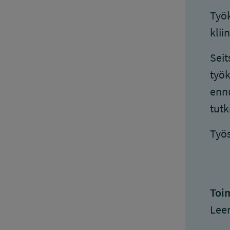
Työk
klii
Seit
työk
ennu
tut
Työs
Toim
Lee