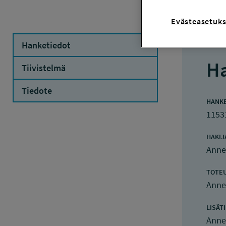
Evästeasetuks
Hanketiedot
Ha
Tiivistelmä
Tiedote
HANK
1153
HAKIJ
Anne
TOTE
Anne
LISÄT
Anne