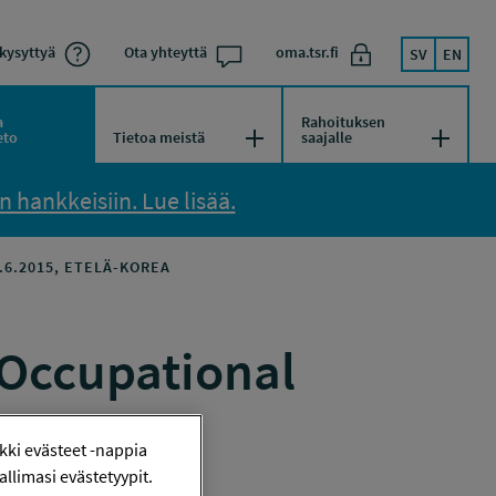
kysyttyä
Ota yhteyttä
oma.tsr.fi
SV
EN
a
Rahoituksen
kko
Avaa/Sulje valikko
Avaa/Su
eto
Tietoa meistä
saajalle
 hankkeisiin. Lue lisää.
.6.2015, ETELÄ-KOREA
 Occupational
ki evästeet -nappia
llimasi evästetyypit.