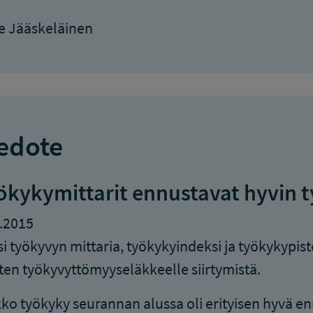
e Jääskeläinen
edote
ökykymittarit ennustavat hyvin 
.2015
i työkyvyn mittaria, työkykyindeksi ja työkykypis
ten työkyvyttömyyseläkkeelle siirtymistä.
ko työkyky seurannan alussa oli erityisen hyvä enn