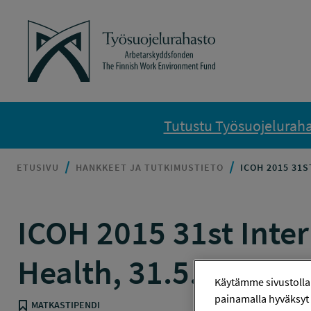
Siirry sisältöön
Työsuojelurahasto
Tutustu Työsuojelurahas
ETUSIVU
HANKKEET JA TUTKIMUSTIETO
ICOH 2015 31
ICOH 2015 31st Inte
Health, 31.5.-5.6.20
Käytämme sivustolla
painamalla hyväksyt 
MATKASTIPENDI