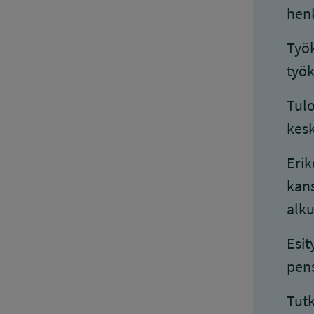
henk
Työk
työ
Tulo
kesk
Erik
kans
alku
Esit
pens
Tutk