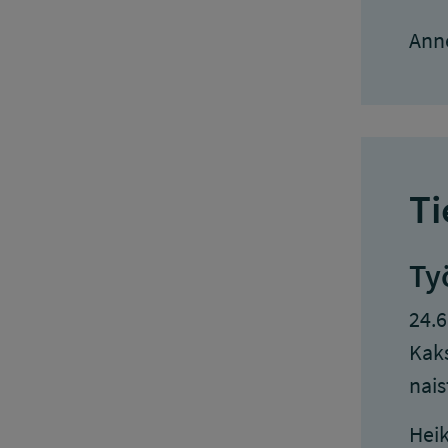
Ann
Ti
Ty
24.6
Kaks
nais
Heik