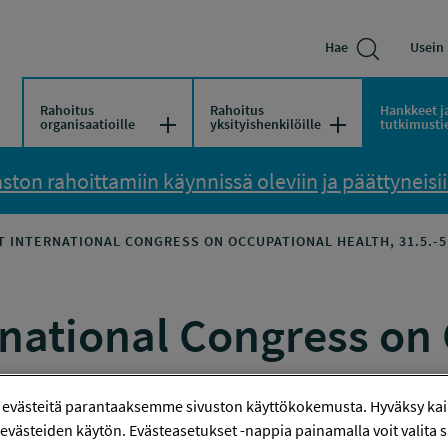
Hae
Usein 
Rahoitus
Rahoitus
Hankkeet j
Avaa/Sulje valikko
Avaa/Sulje vali
organisaatioille
yksityishenkilöille
tutkimusti
ton rahoittamiin käynnissä oleviin ja päättyneisiin
ST INTERNATIONAL CONGRESS ON OCCUPATIONAL HEALTH, 31.5.-5
rnational Congress on
15, Etelä-Korea
 evästeitä parantaaksemme sivuston käyttökokemusta. Hyväksy kaik
evästeiden käytön. Evästeasetukset -nappia painamalla voit valita sa