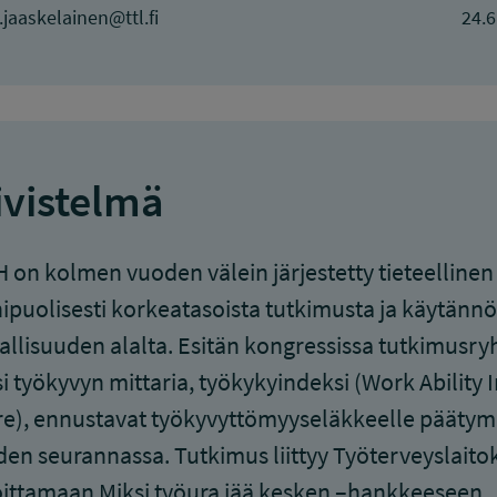
jaaskelainen@ttl.fi
24.6
ivistelmä
 on kolmen vuoden välein järjestetty tieteellinen 
puolisesti korkeatasoista tutkimusta ja käytänn
allisuuden alalta. Esitän kongressissa tutkimusr
i työkyvyn mittaria, työkykyindeksi (Work Ability 
e), ennustavat työkyvyttömyyseläkkeelle päätymi
en seurannassa. Tutkimus liittyy Työterveyslaito
ittamaan Miksi työura jää kesken –hankkeeseen.