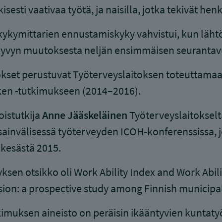
isesti vaativaa työtä, ja naisilla, jotka tekivät henk
ykymittarien ennustamiskyky vahvistui, kun lähtö
kyvyn muutoksesta neljän ensimmäisen seurantav
kset perustuvat Työterveyslaitoksen toteuttamaan
en -tutkimukseen (2014–2016).
oistutkija
Anne Jääskeläinen
Työterveyslaitokselta
ainvälisessä työterveyden ICOH-konferenssissa, jo
kesästä 2015.
yksen otsikko oli Work Ability Index and Work Abilit
ion: a prospective study among Finnish municipa
imuksen aineisto on peräisin ikääntyvien kuntat