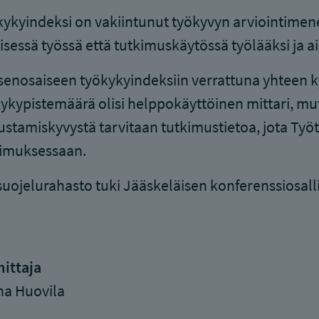
ykyindeksi on vakiintunut työkyvyn arviointimen
nisessä työssä että tutkimuskäytössä työlääksi ja ai
senosaiseen työkykyindeksiin verrattuna yhteen
ykypistemäärä olisi helppokäyttöinen mittari, mut
stamiskyvystä tarvitaan tutkimustietoa, jota Työt
kimuksessaan.
uojelurahasto tuki Jääskeläisen konferenssiosall
ittaja
na Huovila