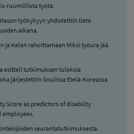
is-ruumiillista työtä.
tason työkykyyn yhdistettiin tieto
uoden aikana.
 ja Kelan rahoittamaan Miksi työura jää
 esitteli tutkimuksen tuloksia
ka järjestettiin Soulissa Etelä-Koreassa
y Score as predictors of disability
l employees.
yöntekijöiden seurantatutkimuksesta.