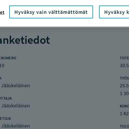
Hyväksy vain välttämättömät
Hyväksy k
et
nketiedot
ENUMERO
TOTE
19
30.5
A
TYÖS
 Jääskeläinen
25.5
1 30
UTTAJA
 Jääskeläinen
KOK
1 82
IETOJA
 Jääskeläinen
TULO