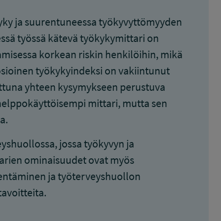
kyky ja suurentuneessa työkyvyttömyyden
sessä työssä kätevä työkykymittari on
misessa korkean riskin henkilöihin, mikä
osioinen työkykyindeksi on vakiintunut
attuna yhteen kysymykseen perustuva
 helppokäyttöisempi mittari, mutta sen
a.
shuollossa, jossa työkyvyn ja
tarien ominaisuudet ovat myös
identäminen ja työterveyshuollon
avoitteita.