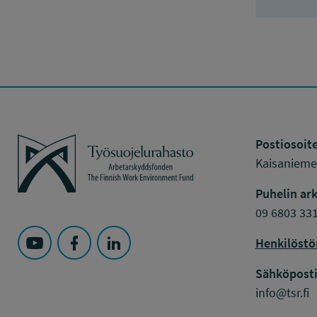
Työsuojelurahasto
Postiosoite
Kaisaniemen
Puhelin ark
09 6803 33
Henkilöstö
Seuraa Työsuojelurahasto kohteessa: YouTube
Seuraa Työsuojelurahasto kohteessa: Faceboo
Seuraa Työsuojelurahasto kohteessa: L
Sähköposti
info@tsr.fi