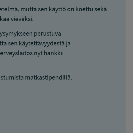
etelmä, mutta sen käyttö on koettu sekä
kaa vieväksi.
 kysymykseen perustuva
ta sen käytettävyydestä ja
erveyslaitos nyt hankkii
istumista matkastipendillä.