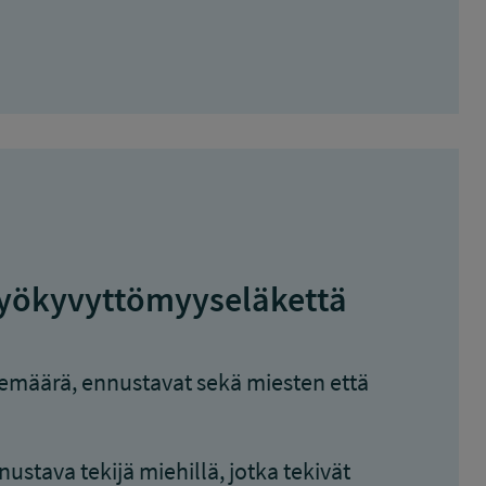
työkyvyttömyyseläkettä
temäärä, ennustavat sekä miesten että
ustava tekijä miehillä, jotka tekivät