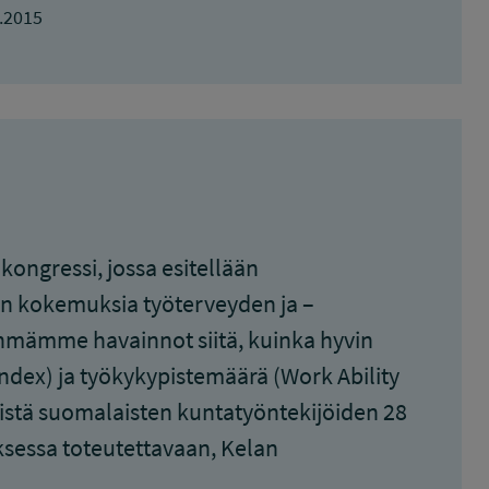
.2015
kongressi, jossa esitellään
ön kokemuksia työterveyden ja –
yhmämme havainnot siitä, kuinka hyvin
Index) ja työkykypistemäärä (Work Ability
stä suomalaisten kuntatyöntekijöiden 28
ksessa toteutettavaan, Kelan