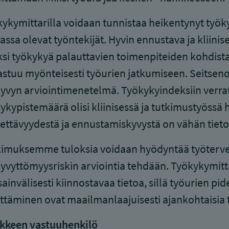
ykymittarilla voidaan tunnistaa heikentynyt työ
assa olevat työntekijät. Hyvin ennustava ja kliini
si työkykyä palauttavien toimenpiteiden kohdista
astuu myönteisesti työurien jatkumiseen. Seitsen
yvyn arviointimenetelmä. Työkykyindeksiin verr
ykypistemäärä olisi kliinisessä ja tutkimustyössä
ettävyydestä ja ennustamiskyvystä on vähän tieto
imuksemme tuloksia voidaan hyödyntää työtervey
yvyttömyysriskin arviointia tehdään. Työkykymit
ainvälisesti kiinnostavaa tietoa, sillä työurien p
ttäminen ovat maailmanlaajuisesti ajankohtaisia t
kkeen vastuuhenkilö