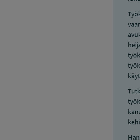
Työk
vaar
avuk
heij
työk
työk
käyt
Tutk
työk
kans
kehi
Han