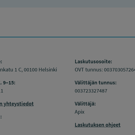
:
Laskutusosoite:
katu 1 C, 00100 Helsinki
OVT tunnus: 00370305726
. 9–15:
Välittäjän tunnus:
11
003723327487
n yhteystiedot
Välittäjä:
k
inkedIn
Apix
:
Laskutuksen ohjeet