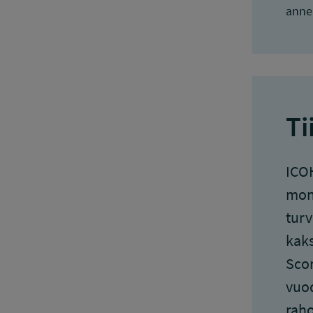
anne.
Ti
ICOH
moni
turv
kaks
Scor
vuod
raho