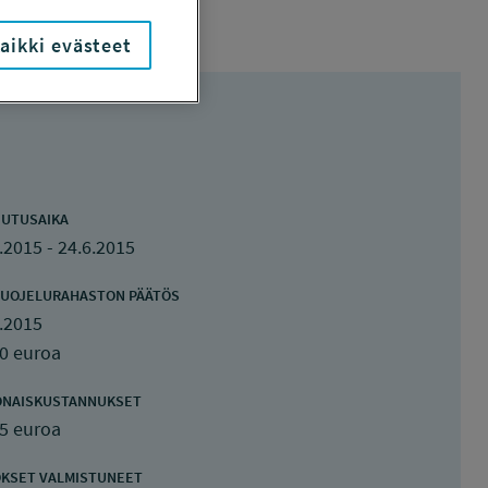
aikki evästeet
UTUSAIKA
.2015 - 24.6.2015
UOJELURAHASTON PÄÄTÖS
.2015
0 euroa
ONAISKUSTANNUKSET
5 euroa
KSET VALMISTUNEET