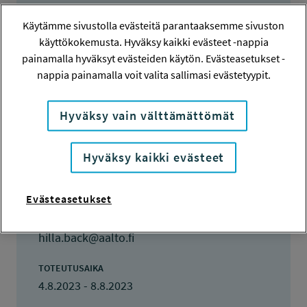
Hanketiedot
Käytämme sivustolla evästeitä parantaaksemme sivuston
käyttökokemusta. Hyväksy kaikki evästeet -nappia
HANKENUMERO
painamalla hyväksyt evästeiden käytön. Evästeasetukset -
230061
nappia painamalla voit valita sallimasi evästetyypit.
HAKIJA
Hyväksy vain välttämättömät
Hilla Back
TOTEUTTAJA
Hyväksy kaikki evästeet
Hilla Back
Evästeasetukset
LISÄTIETOJA
Hilla Back
hilla.back@aalto.fi
TOTEUTUSAIKA
4.8.2023 - 8.8.2023