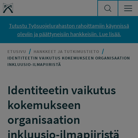
Siirry sisältöön
Työsuojelurahasto
Tutustu Työsuojelurahaston rahoittamiin käynnissä
oleviin ja päättyneisiin hankkeisiin. Lue lisää.
ETUSIVU
HANKKEET JA TUTKIMUSTIETO
IDENTITEETIN VAIKUTUS KOKEMUKSEEN ORGANISAATION
INKLUUSIO-ILMAPIIRISTÄ
Identiteetin vaikutus
kokemukseen
organisaation
inkluusio-ilmapiiristä