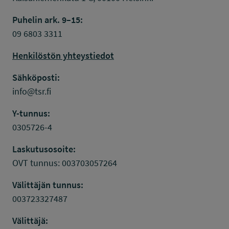
Puhelin ark. 9–15:
09 6803 3311
Henkilöstön yhteystiedot
Sähköposti:
info@tsr.fi
Y-tunnus:
0305726-4
Laskutusosoite:
OVT tunnus: 003703057264
Välittäjän tunnus:
003723327487
Välittäjä: