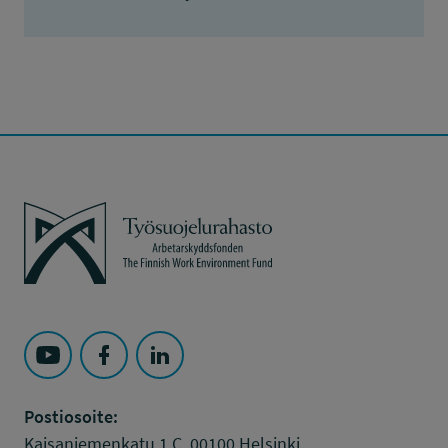
Työsuojelurahasto
Seuraa Työsuojelurahasto kohteessa: YouTube
Seuraa Työsuojelurahasto kohteessa: Faceboo
Seuraa Työsuojelurahasto kohteessa: L
Postiosoite:
Kaisaniemenkatu 1 C, 00100 Helsinki