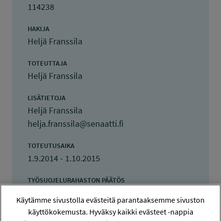
114238
HAKIJA
Heljä Franssila
TOTEUTTAJA
Heljä Franssila
LISÄTIETOJA
Heljä Franssila
helja.franssila@senaatti.fi
TOTEUTUSAIKA
1.9.2014 - 1.10.2015
TYÖSUOJELURAHASTON PÄÄTÖS
2.6.2014
Käytämme sivustolla evästeitä parantaaksemme sivuston
7 700 euroa
käyttökokemusta. Hyväksy kaikki evästeet -nappia