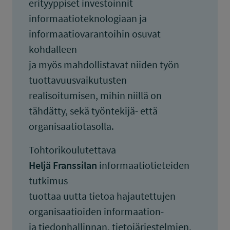
erityyppiset investoinnit
informaatioteknologiaan ja
informaatiovarantoihin osuvat
kohdalleen
ja myös mahdollistavat niiden työn
tuottavuusvaikutusten
realisoitumisen, mihin niillä on
tähdätty, sekä työntekijä- että
organisaatiotasolla.
Tohtorikoulutettava
Heljä Franssilan
informaatiotieteiden
tutkimus
tuottaa uutta tietoa hajautettujen
organisaatioiden informaation-
ja tiedonhallinnan, tietojärjestelmien,