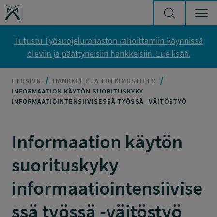
Siirry sisältöön
Työsuojelurahasto
Tutustu Työsuojelurahaston rahoittamiin käynnissä
oleviin ja päättyneisiin hankkeisiin. Lue lisää.
ETUSIVU
HANKKEET JA TUTKIMUSTIETO
INFORMAATION KÄYTÖN SUORITUSKYKY
INFORMAATIOINTENSIIVISESSÄ TYÖSSÄ -VÄITÖSTYÖ
Informaation käytön
suorituskyky
informaatiointensiivise
ssä työssä -väitöstyö