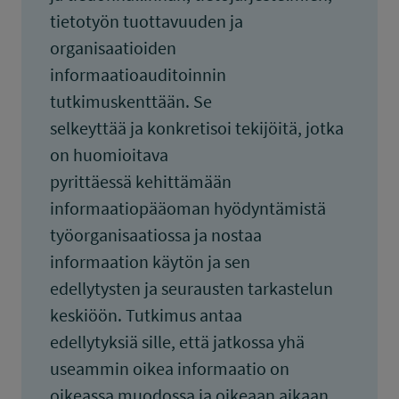
tietotyön tuottavuuden ja
organisaatioiden
informaatioauditoinnin
tutkimuskenttään. Se
selkeyttää ja konkretisoi tekijöitä, jotka
on huomioitava
pyrittäessä kehittämään
informaatiopääoman hyödyntämistä
työorganisaatiossa ja nostaa
informaation käytön ja sen
edellytysten ja seurausten tarkastelun
keskiöön. Tutkimus antaa
edellytyksiä sille, että jatkossa yhä
useammin oikea informaatio on
oikeassa muodossa ja oikeaan aikaan