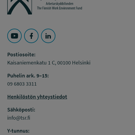
Seuraa Työsuojelurahasto kohteessa: YouTube
Seuraa Työsuojelurahasto kohteessa: Faceboo
Seuraa Työsuojelurahasto kohteessa: L
Postiosoite:
Kaisaniemenkatu 1 C, 00100 Helsinki
Puhelin ark. 9–15:
09 6803 3311
Henkilöstön yhteystiedot
Sähköposti:
info@tsr.fi
Y-tunnus: