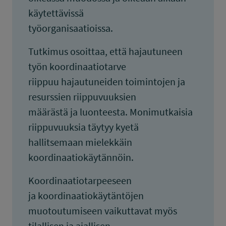
käytettävissä
työorganisaatioissa.
Tutkimus osoittaa, että hajautuneen
työn koordinaatiotarve
riippuu hajautuneiden toimintojen ja
resurssien riippuvuuksien
määrästä ja luonteesta. Monimutkaisia
riippuvuuksia täytyy kyetä
hallitsemaan mielekkäin
koordinaatiokäytännöin.
Koordinaatiotarpeeseen
ja koordinaatiokäytäntöjen
muotoutumiseen vaikuttavat myös
tilallisen ja ajallisen