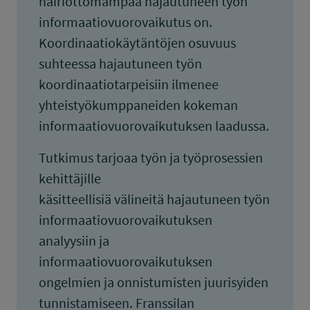
häiriöttömämpää hajautuneen työn
informaatiovuorovaikutus on.
Koordinaatiokäytäntöjen osuvuus
suhteessa hajautuneen työn
koordinaatiotarpeisiin ilmenee
yhteistyökumppaneiden kokeman
informaatiovuorovaikutuksen laadussa.
Tutkimus tarjoaa työn ja työprosessien
kehittäjille
käsitteellisiä välineitä hajautuneen työn
informaatiovuorovaikutuksen
analyysiin ja
informaatiovuorovaikutuksen
ongelmien ja onnistumisten juurisyiden
tunnistamiseen. Franssilan