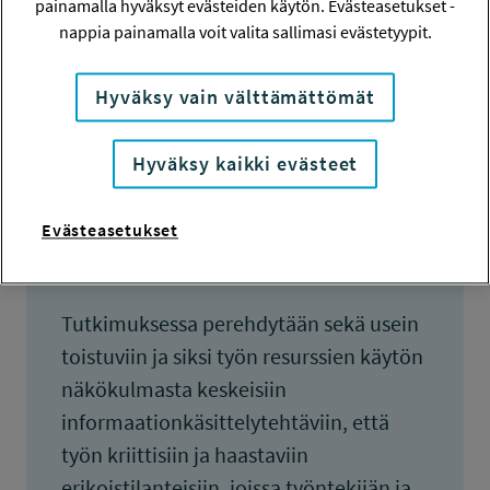
painamalla hyväksyt evästeiden käytön. Evästeasetukset -
KOKONAISKUSTANNUKSET
nappia painamalla voit valita sallimasi evästetyypit.
7 700 euroa
TULOKSET VALMISTUNEET
Hyväksy vain välttämättömät
1.10.2015
Hyväksy kaikki evästeet
Evästeasetukset
Tiivistelmä
Tutkimuksessa perehdytään sekä usein
toistuviin ja siksi työn resurssien käytön
näkökulmasta keskeisiin
informaationkäsittelytehtäviin, että
työn kriittisiin ja haastaviin
erikoistilanteisiin, joissa työntekijän ja