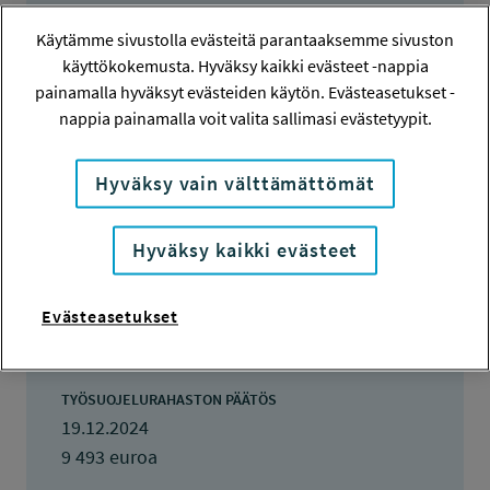
240461
Käytämme sivustolla evästeitä parantaaksemme sivuston
HAKIJA
käyttökokemusta. Hyväksy kaikki evästeet -nappia
Limingan kunta
painamalla hyväksyt evästeiden käytön. Evästeasetukset -
nappia painamalla voit valita sallimasi evästetyypit.
TOTEUTTAJA
Avartajat Oy
Hyväksy vain välttämättömät
LISÄTIETOJA
Kaisa Salmu
Hyväksy kaikki evästeet
kaisa.salmu@liminka.fi
Evästeasetukset
TOTEUTUSAIKA
1.1.2025 - 30.9.2025
TYÖSUOJELURAHASTON PÄÄTÖS
19.12.2024
9 493 euroa