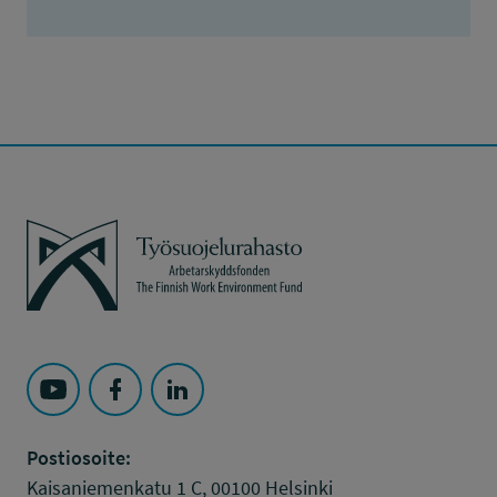
Työsuojelurahasto
Seuraa Työsuojelurahasto kohteessa: YouTube
Seuraa Työsuojelurahasto kohteessa: Faceboo
Seuraa Työsuojelurahasto kohteessa: L
Postiosoite:
Kaisaniemenkatu 1 C, 00100 Helsinki