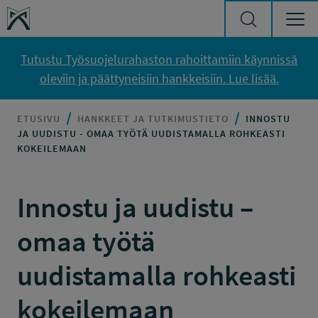
Siirry sisältöön
Työsuojelurahasto
Tutustu Työsuojelurahaston rahoittamiin käynnissä
oleviin ja päättyneisiin hankkeisiin. Lue lisää.
ETUSIVU
HANKKEET JA TUTKIMUSTIETO
INNOSTU
JA UUDISTU - OMAA TYÖTÄ UUDISTAMALLA ROHKEASTI
KOKEILEMAAN
Innostu ja uudistu –
omaa työtä
uudistamalla rohkeasti
kokeilemaan