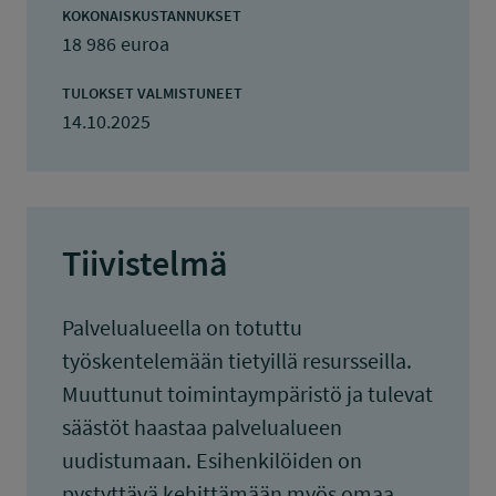
KOKONAISKUSTANNUKSET
18 986 euroa
TULOKSET VALMISTUNEET
14.10.2025
Tiivistelmä
Palvelualueella on totuttu
työskentelemään tietyillä resursseilla.
Muuttunut toimintaympäristö ja tulevat
säästöt haastaa palvelualueen
uudistumaan. Esihenkilöiden on
pystyttävä kehittämään myös omaa