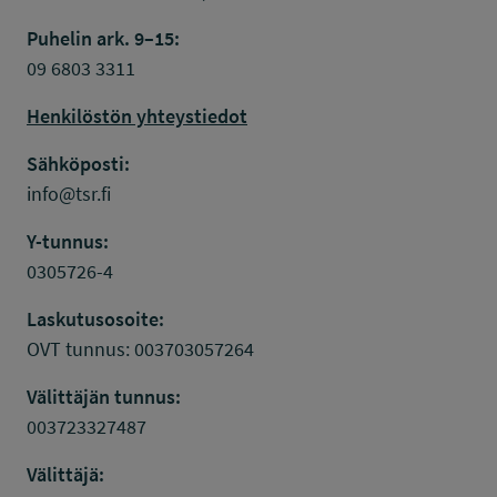
Puhelin ark. 9–15:
09 6803 3311
Henkilöstön yhteystiedot
Sähköposti:
info@tsr.fi
Y-tunnus:
0305726-4
Laskutusosoite:
OVT tunnus: 003703057264
Välittäjän tunnus:
003723327487
Välittäjä: