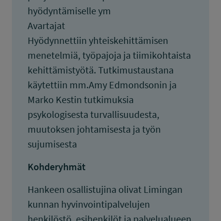
hyödyntämiselle ym
Avartajat
Hyödynnettiin yhteiskehittämisen
menetelmiä, työpajoja ja tiimikohtaista
kehittämistyötä. Tutkimustaustana
käytettiin mm.Amy Edmondsonin ja
Marko Kestin tutkimuksia
psykologisesta turvallisuudesta,
muutoksen johtamisesta ja työn
sujumisesta
Kohderyhmät
Hankeen osallistujina olivat Limingan
kunnan hyvinvointipalvelujen
henkilöstö, esihenkilöt ja palvelualueen