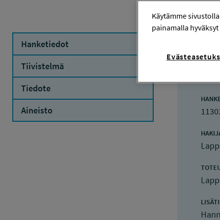
Käytämme sivustolla
painamalla hyväksyt 
Hanketiedot
Evästeasetuks
Ha
Tiivistelmä
Tiedote
HANK
Aineisto
1130
HAKIJ
Lappe
TOTE
Lappe
LISÄT
Hann