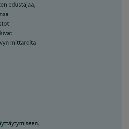
ten edustajaa,
ansa
stot
kivät
vyn mittareita
äyttäytymiseen,