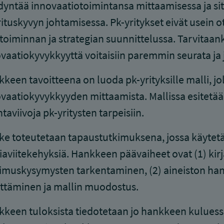
yntää innovaatiotoimintansa mittaamisessa ja sit
ituskyvyn johtamisessa. Pk-yritykset eivät usein 
etoiminnan ja strategian suunnittelussa. Tarvitaan
vaatiokyvykkyyttä voitaisiin paremmin seurata ja 
keen tavoitteena on luoda pk-yrityksille malli, j
vaatiokyvykkyyden mittaamista. Mallissa esitetään
taviivoja pk-yritysten tarpeisiin.
e toteutetaan tapaustutkimuksena, jossa käytetä
iaviitekehyksiä. Hankkeen päävaiheet ovat (1) kir
imuskysymysten tarkentaminen, (2) aineiston hanki
ttäminen ja mallin muodostus.
keen tuloksista tiedotetaan jo hankkeen kuluessa