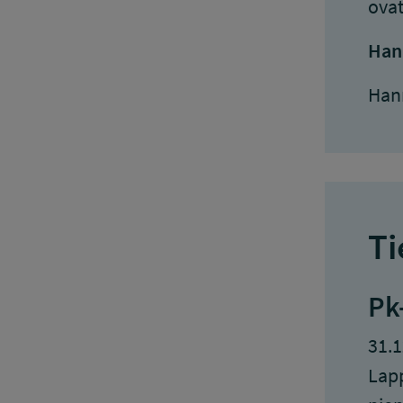
ovat
Han
Han
Ti
Pk
31.1
Lapp