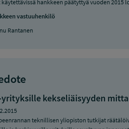
 käytettävissä hankkeen päätyttyä vuoden 2015 l
kkeen vastuuhenkilö
nu Rantanen
edote
-yrityksille kekseliäisyyden mit
2.2015
eenrannan teknillisen yliopiston tutkijat räätälöi