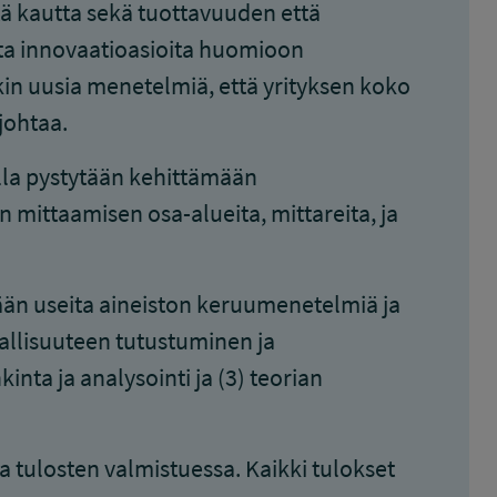
ä kautta sekä tuottavuuden että
ota innovaatioasioita huomioon
kin uusia menetelmiä, että yrityksen koko
johtaa.
olla pystytään kehittämään
 mittaamisen osa-alueita, mittareita, ja
än useita aineiston keruumenetelmiä ja
jallisuuteen tutustuminen ja
nta ja analysointi ja (3) teorian
 tulosten valmistuessa. Kaikki tulokset