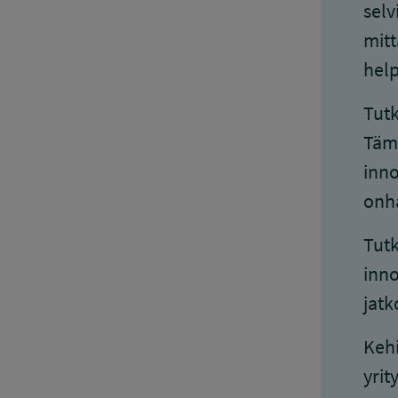
selv
mitt
help
Tutk
Tämä
inno
onha
Tutk
inno
jatk
Kehi
yrit