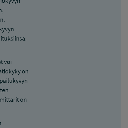
atiokyvyn
n,
n.
okyvyn
ituksiinsa.
t voi
atiokyky on
lpailukyvyn
iten
mittarit on
n