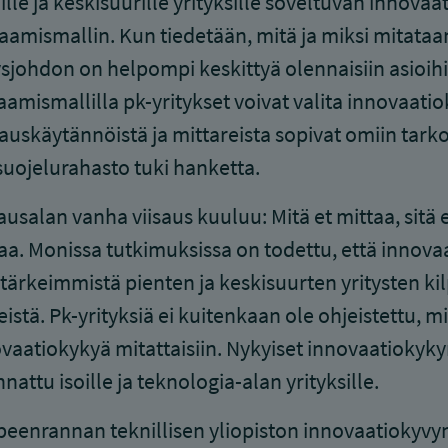
ille ja keskisuurille yrityksille soveltuvan innova
aamismallin. Kun tiedetään, mitä ja miksi mitataa
ysjohdon on helpompi keskittyä olennaisiin asioihi
aamismallilla pk-yritykset voivat valita innovaati
auskäytännöistä ja mittareista sopivat omiin tarko
uojelurahasto tuki hanketta.
ausalan vanha viisaus kuuluu: Mitä et mittaa, sitä e
aa. Monissa tutkimuksissa on todettu, että innova
 tärkeimmistä pienten ja keskisuurten yritysten ki
eistä. Pk-yrityksiä ei kuitenkaan ole ohjeistettu, m
vaatiokykyä mitattaisiin. Nykyiset innovaatiokyky
nattu isoille ja teknologia-alan yrityksille.
eenrannan teknillisen yliopiston innovaatiokyvy