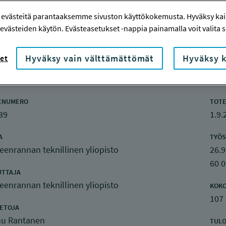
 evästeitä parantaaksemme sivuston käyttökokemusta. Hyväksy kaik
evästeiden käytön. Evästeasetukset -nappia painamalla voit valita sa
Hyväksy vain välttämättömät
Hyväksy k
et
nketiedot
ENUMERO
TOTE
39
1.9.
A
TYÖS
enrannan teknillinen yliopisto
26.9
60 
UTTAJA
enrannan teknillinen yliopisto
KOK
107
IETOJA
u Rantanen
TULO