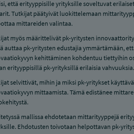
isi, että erityyppisille yrityksille soveltuvat erilaise
arit. Tutkijat päätyivät luokittelemaan mittarityyp
ottaa mittareiden valintaa.
ijat myös määrittelivät pk-yritysten innovaattority
 auttaa pk-yritysten edustajia ymmärtämään, ett
vaatiokyvyn kehittäminen kohdentuu tiettyihin os
n erityyppisillä pk-yrityksillä erilaisia vahvuuksia
ijat selvittivät, mihin ja miksi pk-yritykset käyttävä
vaatiokyvyn mittaamista. Tämä edistänee mittar
okehitystä.
tetyssä mallissa ehdotetaan mittarityyppejä erityy
yksille. Ehdotusten toivotaan helpottavan pk-yrity