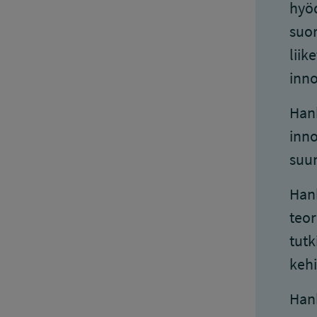
hyöd
suor
liik
inno
Hank
inno
suun
Hank
teor
tutk
kehi
Hank