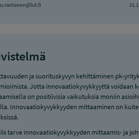
u.rantanen@lut.fi
31.1
ivistelmä
tavuuden ja suorituskyvyn kehittäminen pk-yrityk
ioimista. Jotta innovaatiokyvykkyyttä voidaan keh
aamisella on positiivisia vaikutuksia moniin asioih
lla. Innovaatiokyvykkyyden mittaaminen on kuiten
yksissä.
iis tarve innovaatiokyvykkyyden mittaamis- ja joht