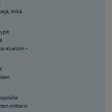
t
pejä, mikä
ypit.
ä
a-alueisiin –
.
t
eiden
ppisille
sten mittarin