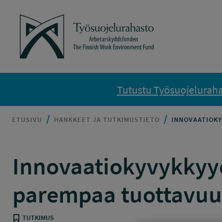
Siirry sisältöön
Työsuojelurahasto
Tutustu Työsuojelurahas
ETUSIVU
HANKKEET JA TUTKIMUSTIETO
INNOVAATIOKY
Innovaatiokyvykkyyd
parempaa tuottavuut
TUTKIMUS