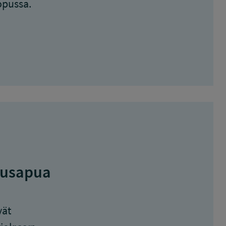
opussa.
tausapua
vät