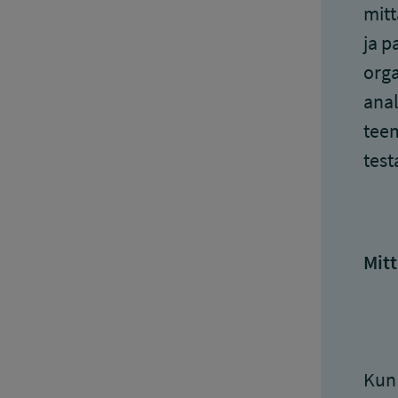
mitt
ja p
orga
anal
teem
test
Mitt
Kun 