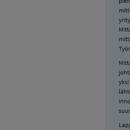
pien
mitt
yrit
Mitt
mitt
Työs
Mitt
joht
yksi
läht
inno
suun
Lapp