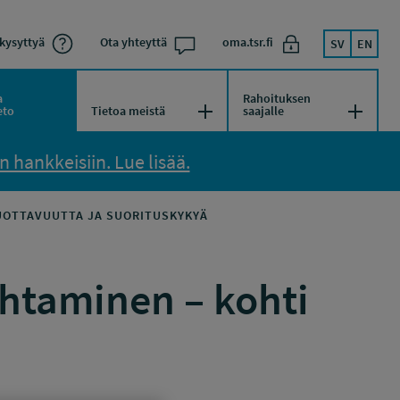
kysyttyä
Ota yhteyttä
oma.tsr.fi
SV
EN
a
Rahoituksen
kko
Avaa/Sulje valikko
Avaa/Su
eto
Tietoa meistä
saajalle
 hankkeisiin. Lue lisää.
UOTTAVUUTTA JA SUORITUSKYKYÄ
htaminen – kohti