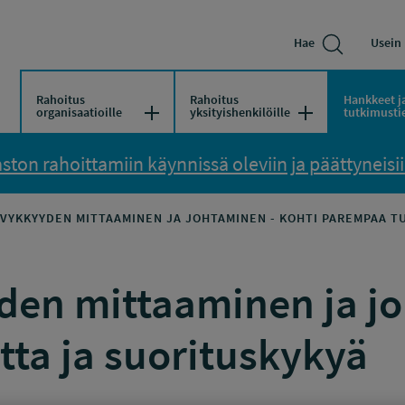
Hae
Usein 
Rahoitus
Rahoitus
Hankkeet j
Avaa/Sulje valikko
Avaa/Sulje vali
organisaatioille
yksityishenkilöille
tutkimusti
ton rahoittamiin käynnissä oleviin ja päättyneisiin
VYKKYYDEN MITTAAMINEN JA JOHTAMINEN - KOHTI PAREMPAA T
en mittaaminen ja jo
ta ja suorituskykyä