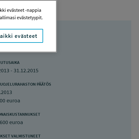
ki evästeet -nappia
llimasi evästetyypit.
aikki evästeet
UTUSAIKA
2013 - 31.12.2015
UOJELURAHASTON PÄÄTÖS
.2013
000 euroa
ONAISKUSTANNUKSET
 600 euroa
KSET VALMISTUNEET