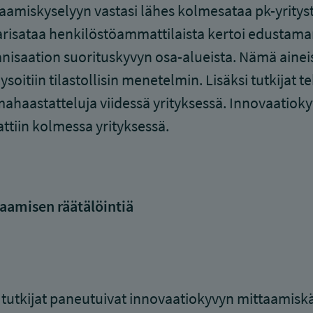
aamiskyselyyn vastasi lähes kolmesataa pk-yritys
arisataa henkilöstöammattilaista kertoi edustam
nisaation suorituskyvyn osa-alueista. Nämä ainei
ysoitiin tilastollisin menetelmin. Lisäksi tutkijat te
ahaastatteluja viidessä yrityksessä. Innovaatioky
attiin kolmessa yrityksessä.
aamisen räätälöintiä
tutkijat paneutuivat innovaatiokyvyn mittaamisk