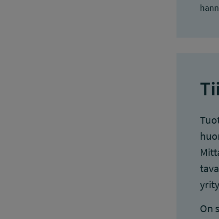
hann
Ti
Tuot
huom
Mitt
tava
yrit
On s