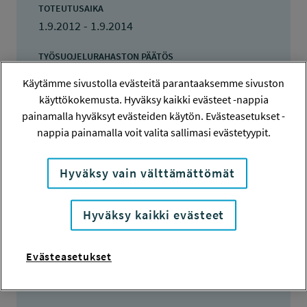
TOTEUTUSAIKA
1.9.2012 - 1.9.2014
TYÖSUOJELURAHASTON PÄÄTÖS
10.10.2012
Käytämme sivustolla evästeitä parantaaksemme sivuston
20 000 euroa
käyttökokemusta. Hyväksy kaikki evästeet -nappia
painamalla hyväksyt evästeiden käytön. Evästeasetukset -
KOKONAISKUSTANNUKSET
nappia painamalla voit valita sallimasi evästetyypit.
96 520 euroa
TULOKSET VALMISTUNEET
Hyväksy vain välttämättömät
1.9.2014
Hyväksy kaikki evästeet
Evästeasetukset
Tiivistelmä