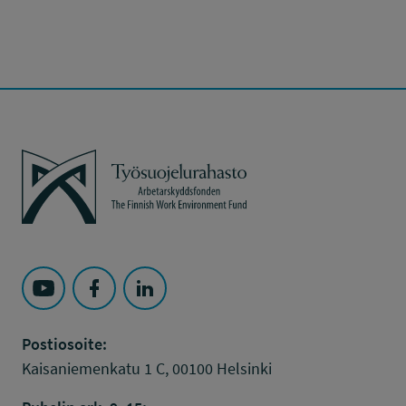
Työsuojelurahasto
Seuraa Työsuojelurahasto kohteessa: YouTube
Seuraa Työsuojelurahasto kohteessa: Faceboo
Seuraa Työsuojelurahasto kohteessa: L
Postiosoite:
Kaisaniemenkatu 1 C, 00100 Helsinki