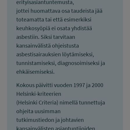
erityisasiantuntemusta,
jottei huomattava osa taudeista jää
toteamatta tai että esimerkiksi
keuhkosyöpiä ei osata yhdistää
asbestiin. Siksi tarvitaan
kansainvälistä ohjeistusta
asbestisairauksien löytämiseksi,
tunnistamiseksi, diagnosoimiseksi ja
ehkäisemiseksi.
Kokous päivitti vuoden 1997 ja 2000
Helsinki-kriteerien
(Helsinki Criteria) nimellä tunnettuja
ohjeita uusimman
tutkimustiedon ja johtavien
kansainvälisten asiantuntijoiden