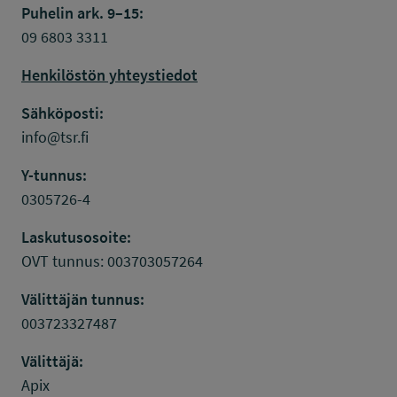
Puhelin ark. 9–15:
09 6803 3311
Henkilöstön yhteystiedot
Sähköposti:
info@tsr.fi
Y-tunnus:
0305726-4
Laskutusosoite:
OVT tunnus: 003703057264
Välittäjän tunnus:
003723327487
Välittäjä:
Apix