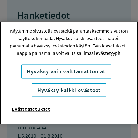
Hanketiedot
Käytämme sivustolla evästeitä parantaaksemme sivuston
HANKENUMERO
käyttökokemusta. Hyväksy kaikki evästeet -nappia
110252
painamalla hyväksyt evästeiden käytön. Evästeasetukset -
nappia painamalla voit valita sallimasi evästetyypit.
HAKIJA
Hanna Timonen
Hyväksy vain välttämättömät
TOTEUTTAJA
Hanna Timonen
Hyväksy kaikki evästeet
LISÄTIETOJA
Hanna Timonen
Evästeasetukset
hanna.timonen@aalto.fi
TOTEUTUSAIKA
1.6.2010 - 31.8.2010