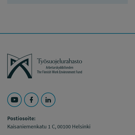
Työsuojelurahasto
Seuraa Työsuojelurahasto kohteessa: YouTube
Seuraa Työsuojelurahasto kohteessa: Faceboo
Seuraa Työsuojelurahasto kohteessa: L
Postiosoite:
Kaisaniemenkatu 1 C, 00100 Helsinki