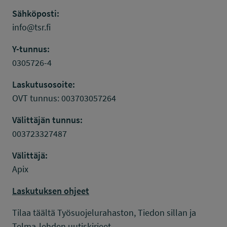
Sähköposti:
info@tsr.fi
Y-tunnus:
0305726-4
Laskutusosoite:
OVT tunnus: 003703057264
Välittäjän tunnus:
003723327487
Välittäjä:
Apix
Laskutuksen ohjeet
Tilaa täältä Työsuojelurahaston, Tiedon sillan ja
Telma-lehden uutiskirjeet.