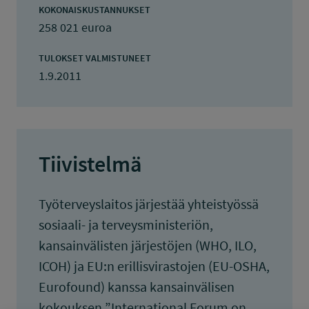
KOKONAISKUSTANNUKSET
258 021 euroa
TULOKSET VALMISTUNEET
1.9.2011
Tiivistelmä
Työterveyslaitos järjestää yhteistyössä
sosiaali- ja terveysministeriön,
kansainvälisten järjestöjen (WHO, ILO,
ICOH) ja EU:n erillisvirastojen (EU-OSHA,
Eurofound) kanssa kansainvälisen
kokouksen ”International Forum on