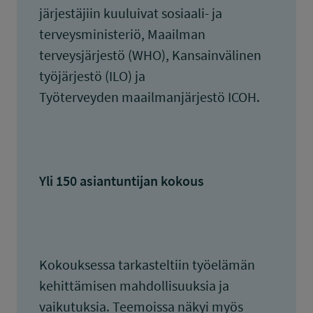
järjestäjiin kuuluivat sosiaali- ja
terveysministeriö, Maailman
terveysjärjestö (WHO), Kansainvälinen
työjärjestö (ILO) ja
Työterveyden maailmanjärjestö ICOH.
Yli 150 asiantuntijan kokous
Kokouksessa tarkasteltiin työelämän
kehittämisen mahdollisuuksia ja
vaikutuksia. Teemoissa näkyi myös