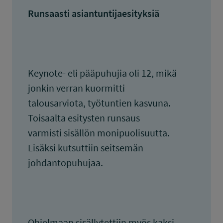
Runsaasti asiantuntijaesityksiä
Keynote- eli pääpuhujia oli 12, mikä
jonkin verran kuormitti
talousarviota, työtuntien kasvuna.
Toisaalta esitysten runsaus
varmisti sisällön monipuolisuutta.
Lisäksi kutsuttiin seitsemän
johdantopuhujaa.
Ohjelmaan sisällytettiin myös kaksi