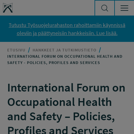
Siirry sisältöön
Työsuojelurahasto
Tutustu Työsuojelurahaston rahoittamiin käynnissä
oleviin ja päättyneisiin hankkeisiin. Lue lisää.
ETUSIVU
HANKKEET JA TUTKIMUSTIETO
INTERNATIONAL FORUM ON OCCUPATIONAL HEALTH AND
SAFETY - POLICIES, PROFILES AND SERVICES
International Forum on
Occupational Health
and Safety – Policies,
Profiles and Services