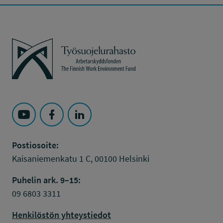
Työsuojelurahasto
Seuraa Työsuojelurahasto kohteessa: YouTube
Seuraa Työsuojelurahasto kohteessa: Faceboo
Seuraa Työsuojelurahasto kohteessa: L
Postiosoite:
Kaisaniemenkatu 1 C, 00100 Helsinki
Puhelin ark. 9–15:
09 6803 3311
Henkilöstön yhteystiedot