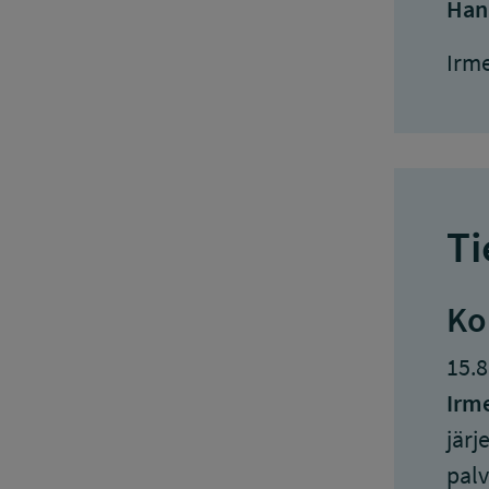
Han
Irm
Ti
Ko
15.8
Irm
järj
palv