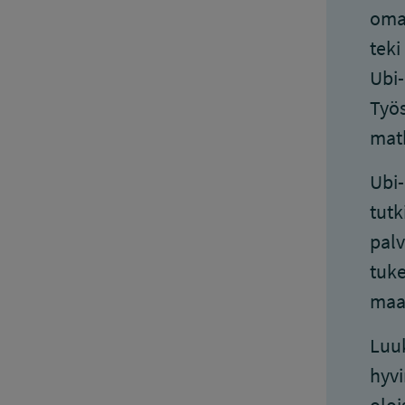
omae
teki
Ubi-
Työs
matk
Ubi-
tutk
palv
tuke
maa
Luuk
hyvi