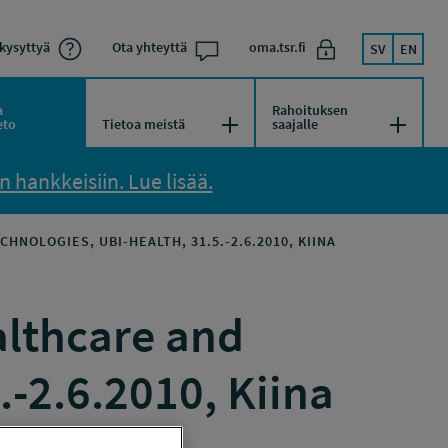
kysyttyä
Ota yhteyttä
oma.tsr.fi
SV
EN
a
Rahoituksen
kko
Avaa/Sulje valikko
Avaa/Su
eto
Tietoa meistä
saajalle
 hankkeisiin. Lue lisää.
OLOGIES, UBI-HEALTH, 31.5.-2.6.2010, KIINA
althcare and
.-2.6.2010, Kiina