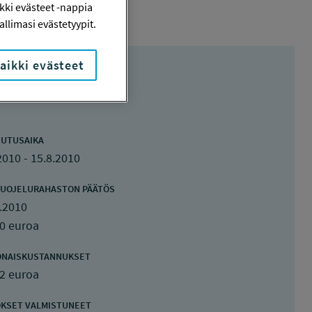
ki evästeet -nappia
llimasi evästetyypit.
aikki evästeet
UTUSAIKA
2010 - 15.8.2010
UOJELURAHASTON PÄÄTÖS
.2010
0 euroa
ONAISKUSTANNUKSET
2 euroa
KSET VALMISTUNEET