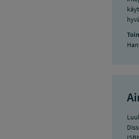
käyt
hyvä
Toim
Han
Ai
Luuk
Diss
ISBN