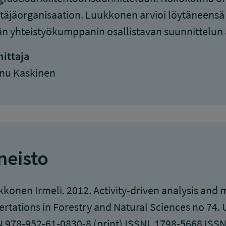
täjäorganisaation. Luukkonen arvioi löytäneensä
n yhteistyökumppanin osallistavan suunnittelun a
ittaja
nu Kaskinen
neisto
konen Irmeli. 2012. Activity-driven analysis and
ertations in Forestry and Natural Sciences no 74. 
 978-952-61-0830-8 (print) ISSNL 1798-5668 ISSN