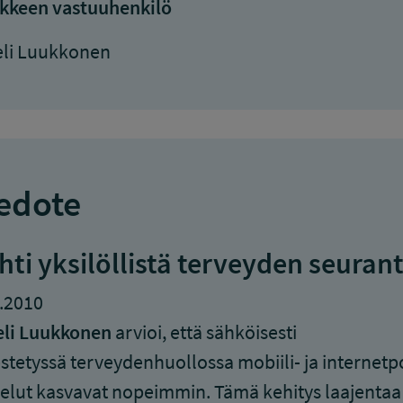
kkeen vastuuhenkilö
eli Luukkonen
edote
hti yksilöllistä terveyden seuran
.2010
eli Luukkonen
arvioi, että sähköisesti
estetyssä terveydenhuollossa mobiili- ja internetp
elut kasvavat nopeimmin. Tämä kehitys laajentaa