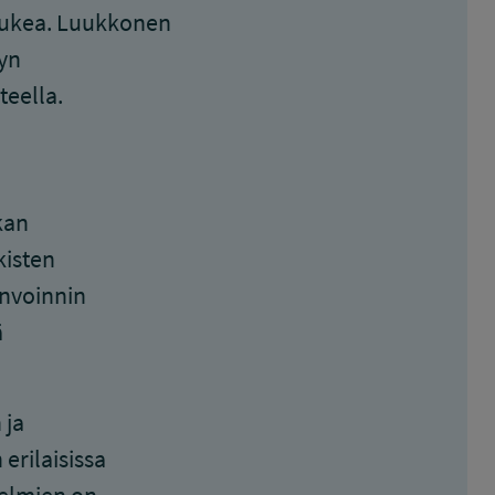
 tukea. Luukkonen
tyn
teella.
kan
kisten
invoinnin
ä
 ja
erilaisissa