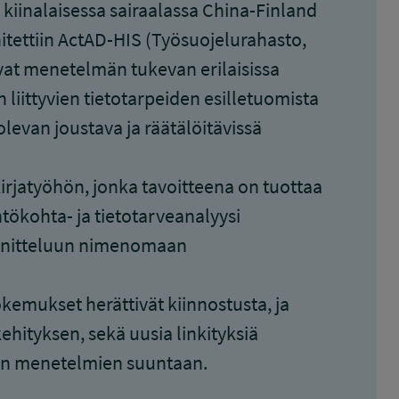
iinalaisessa sairaalassa China-Finland
tettiin ActAD-HIS (Työsuojelurahasto,
ivat menetelmän tukevan erilaisissa
 liittyvien tietotarpeiden esilletuomista
van joustava ja räätälöitävissä
kirjatyöhön, jonka tavoitteena on tuottaa
ökohta- ja tietotarveanalyysi
unnitteluun nimenomaan
kemukset herättivät kiinnostusta, ja
ehityksen, sekä uusia linkityksiä
en menetelmien suuntaan.