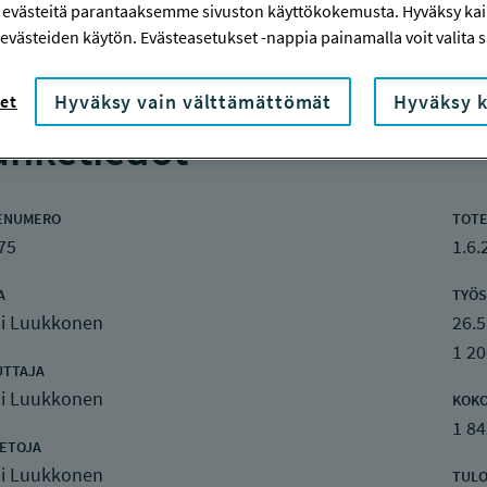
 evästeitä parantaaksemme sivuston käyttökokemusta. Hyväksy kaik
evästeiden käytön. Evästeasetukset -nappia painamalla voit valita sa
Hyväksy vain välttämättömät
Hyväksy k
et
nketiedot
ENUMERO
TOTE
75
1.6.
A
TYÖS
li Luukkonen
26.5
1 20
UTTAJA
li Luukkonen
KOK
1 84
IETOJA
li Luukkonen
TULO