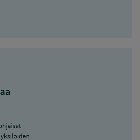
taa
ohjaiset
 yksilöiden