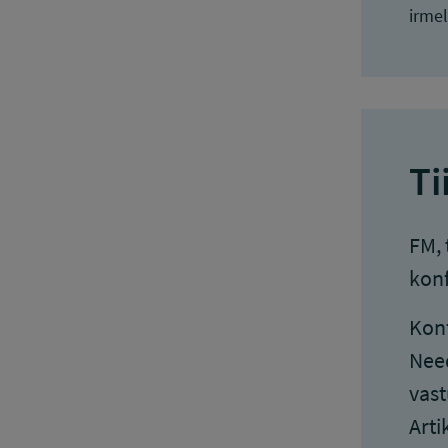
irmel
Ti
FM, 
konf
Konf
Need
vast
Arti