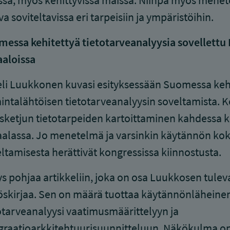
ssa, myös kehittyvissä maissa. Niinpä myös mene
va soviteltavissa eri tarpeisiin ja ympäristöihin.
essa kehitettyä tietotarveanalyysia sovellettu 
aaloissa
li Luukkonen kuvasi esityksessään Suomessa keh
intalähtöisen tietotarveanalyysin soveltamista. K
ysketjun tietotarpeiden kartoittaminen kahdessa k
aalassa. Jo menetelmä ja varsinkin käytännön k
ltamisesta herättivät kongressissa kiinnostusta.
ys pohjaa artikkeliin, joka on osa Luukkosen tulev
öskirjaa. Sen on määrä tuottaa käytännönläheinen
otarveanalyysi vaatimusmäärittelyyn ja
graatioarkkitehtuurisuunnitteluun. Näkökulma o