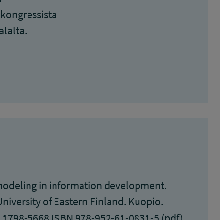
 kongressista
lalta.
 modeling in information development.
University of Eastern Finland. Kuopio.
 1798-5668 ISBN 978-952-61-0831-5 (pdf)