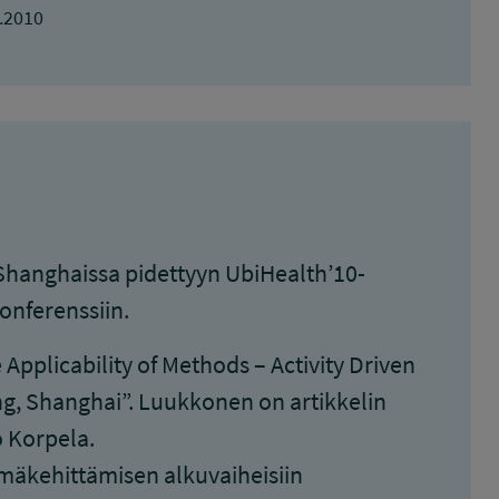
.2010
0 Shanghaissa pidettyyn UbiHealth’10-
onferenssiin.
 Applicability of Methods – Activity Driven
g, Shanghai”. Luukkonen on artikkelin
o Korpela.
lmäkehittämisen alkuvaiheisiin