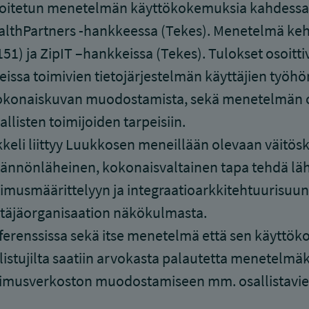
oitetun menetelmän käyttökokemuksia kahdessa k
lthPartners -hankkeessa (Tekes). Menetelmä kehi
51) ja ZipIT –hankkeissa (Tekes). Tulokset osoitt
eissa toimivien tietojärjestelmän käyttäjien työhön
okonaiskuvan muodostamista, sekä menetelmän ole
allisten toimijoiden tarpeisiin.
kkeli liittyy Luukkosen meneillään olevaan väitös
ännönläheinen, kokonaisvaltainen tapa tehdä läht
imusmäärittelyyn ja integraatioarkkitehtuurisu
täjäorganisaation näkökulmasta.
erenssissa sekä itse menetelmä että sen käyttöko
listujilta saatiin arvokasta palautetta menetelmäk
kimusverkoston muodostamiseen mm. osallistavi