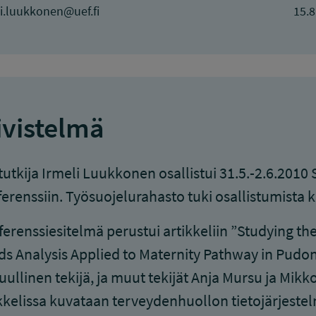
i.luukkonen@uef.fi
15.8
ivistelmä
tutkija Irmeli Luukkonen osallistui 31.5.-2.6.201
erenssiin. Työsuojelurahasto tuki osallistumista k
erenssiesitelmä perustui artikkeliin ”Studying the
s Analysis Applied to Maternity Pathway in Pudon
uullinen tekijä, ja muut tekijät Anja Mursu ja Mikk
kkelissa kuvataan terveydenhuollon tietojärjeste