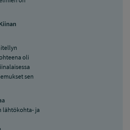
telmien on
Kiinan
itellyn
ohteena oli
iinalaisessa
okemukset sen
aa
 lähtökohta- ja
n