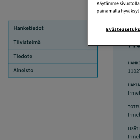
Käytämme sivustolla
painamalla hyväksyt 
Hanketiedot
Evästeasetuks
Ha
Tiivistelmä
Tiedote
HANK
Aineisto
1102
HAKIJ
Irme
TOTE
Irme
LISÄT
Irme