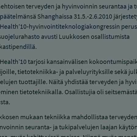
htoisen terveyden ja hyvinvoinnin seurantaa ja
 päätelmänsä Shanghaissa 31.5.-2.6.2010 järjeste
Health’10-hyvinvointiteknologiakongressin perus
uojelurahasto avusti Luukkosen osallistumista
astipendillä.
Health’10 tarjosi kansainvälisen kokoontumispai
ijoille, tietotekniikka- ja palveluyrityksille sekä jul
elujen tuottajille. Näitä yhdistää terveyden ja hyv
minen tietotekniikalla. Osallistujia oli seitsemäst
sta.
kosen mukaan tekniikka mahdollistaa terveyden
nvoinnin seuranta- ja tukipalvelujen laajan käytön 