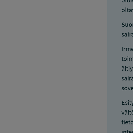
oloi
olta
Suom
sair
Irme
toim
äiti
sair
sove
Esit
väit
tiet
inte