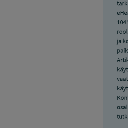
tark
eHea
1041
rool
ja k
paik
Arti
käyt
vaat
käyt
Konf
osal
tut